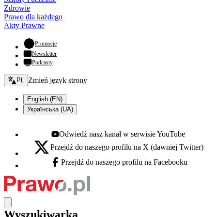
Zdrowie
Prawo dla każdego
Akty Prawne
- otwiera się w nowej karcie
Promocje
Newsletter
Podcasty
Zmień język - bieżący:
Zmień język strony
PL
English (EN)
Українська (UA)
Odwiedź nasz kanał w serwisie YouTube
Youtube - otwiera się w nowej karcie
Przejdź do naszego profilu na X (dawniej Twitter)
X - otwiera się w nowej karcie
Przejdź do naszego profilu na Facebooku
Facebook - otwiera się w nowej karcie
Wyszukiwarka