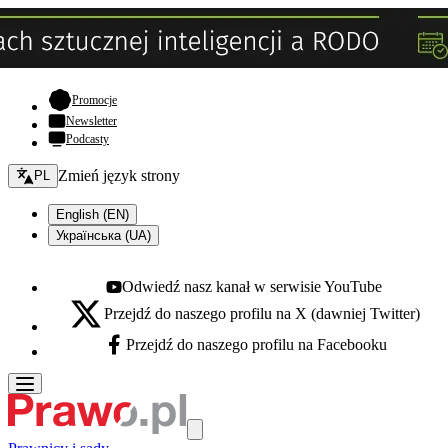
- otwiera się w nowej karcie
Promocje
Newsletter
Podcasty
Zmień język - bieżący:
Zmień język strony
PL
English (EN)
Українська (UA)
Odwiedź nasz kanał w serwisie YouTube
Youtube - otwiera się w nowej karcie
Przejdź do naszego profilu na X (dawniej Twitter)
X - otwiera się w nowej karcie
Przejdź do naszego profilu na Facebooku
Facebook - otwiera się w nowej karcie