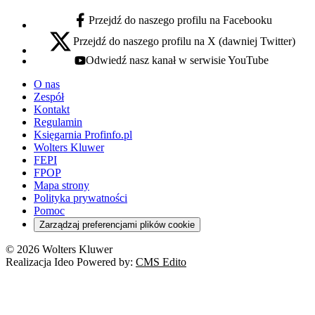
Przejdź do naszego profilu na Facebooku
facebook - otwiera się w nowej karcie
Przejdź do naszego profilu na X (dawniej Twitter)
x - otwiera się w nowej karcie
Odwiedź nasz kanał w serwisie YouTube
youtube - otwiera się w nowej karcie
O nas
Zespół
Kontakt
Regulamin
Księgarnia Profinfo.pl
Wolters Kluwer
FEPI
FPOP
Mapa strony
Polityka prywatności
Pomoc
Zarządzaj preferencjami plików cookie
© 2026 Wolters Kluwer
Realizacja Ideo Powered by:
CMS Edito