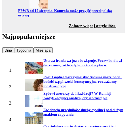
Przejdź do:
PPWR od 12 sierpnia. Kontrola może przyjść przed polską
ustawą
z sekc
Zobacz więcej artykułów
Najpopularniejsze
Najpopularniejsze wiadomości z
Najpopularniejsze wiadomości z
Najpopularniejsze wiadomości z
Dnia
Tygodnia
Miesiąca
Ustawa frankowa już obowiązuje. Pozew bankowi
doręczony, rat kredytu nie trzeba płacić
Prof. Gajda-Roszczynialska: Asesura może nadal
budzić wątpliwości konstytucyjne, rozważamy
możliwe opcje
Sądowi asesorzy do likwidacji? W Komisji
Kodyfikacyjnej analiza, czy ich zastąpić
Ewidencja urzędników służby cywilnej pod dużym
znakiem zapytania
Czy żołnierz może dostać emeryturę zwykłą i