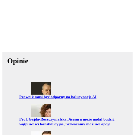
Opinie
Przejdź do:
Prawnik musi być odporny na halucynacje AI
Przejdź do:
Prof. Gajda-Roszczynialska: Asesura może nadal budzić
wątpliwości konstytucyjne, rozważamy możliwe opcje