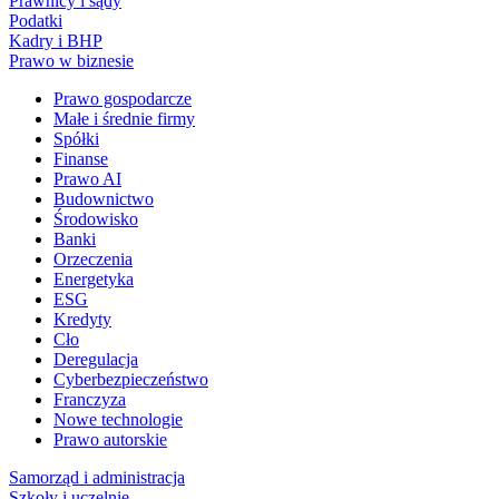
Prawnicy i sądy
Podatki
Kadry i BHP
Prawo w biznesie
Prawo gospodarcze
Małe i średnie firmy
Spółki
Finanse
Prawo AI
Budownictwo
Środowisko
Banki
Orzeczenia
Energetyka
ESG
Kredyty
Cło
Deregulacja
Cyberbezpieczeństwo
Franczyza
Nowe technologie
Prawo autorskie
Samorząd i administracja
Szkoły i uczelnie