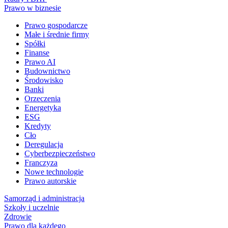
Prawo w biznesie
Prawo gospodarcze
Małe i średnie firmy
Spółki
Finanse
Prawo AI
Budownictwo
Środowisko
Banki
Orzeczenia
Energetyka
ESG
Kredyty
Cło
Deregulacja
Cyberbezpieczeństwo
Franczyza
Nowe technologie
Prawo autorskie
Samorząd i administracja
Szkoły i uczelnie
Zdrowie
Prawo dla każdego