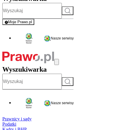
Szukaj
Moje Prawo.pl
- rejestracja i logowanie do serwisu
Nasze serwisy
Wyszukiwarka
Szukaj
Nasze serwisy
Prawnicy i sądy
Podatki
Kadry i BHP