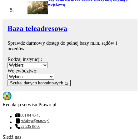
wojskową
Baza teleadresowa
Sprawdź darmowy dostęp do pełnej bazy m.in. sądów i
urzędów.
Rodzaj instytucji:
Województwo:
Szukaj danych kontaktowych
Redakcja serwisu Prawo.pl
801 04 45 45
Numer telefonu:
redakcja@prawo.pl
Adres email:
22 535 88 00
Numer telefonu:
Śledź nas