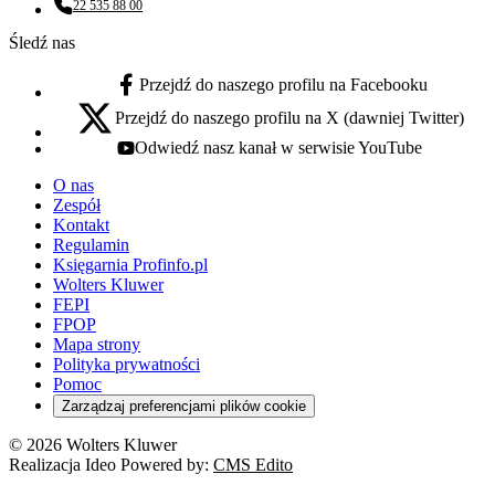
22 535 88 00
Numer telefonu:
Śledź nas
Przejdź do naszego profilu na Facebooku
facebook - otwiera się w nowej karcie
Przejdź do naszego profilu na X (dawniej Twitter)
x - otwiera się w nowej karcie
Odwiedź nasz kanał w serwisie YouTube
youtube - otwiera się w nowej karcie
O nas
Zespół
Kontakt
Regulamin
Księgarnia Profinfo.pl
Wolters Kluwer
FEPI
FPOP
Mapa strony
Polityka prywatności
Pomoc
Zarządzaj preferencjami plików cookie
© 2026 Wolters Kluwer
Realizacja Ideo Powered by:
CMS Edito