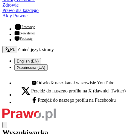
Zdrowie
Prawo dla każdego
Akty Prawne
- otwiera się w nowej karcie
Promocje
Newsletter
Podcasty
Zmień język - bieżący:
Zmień język strony
PL
English (EN)
Українська (UA)
Odwiedź nasz kanał w serwisie YouTube
Youtube - otwiera się w nowej karcie
Przejdź do naszego profilu na X (dawniej Twitter)
X - otwiera się w nowej karcie
Przejdź do naszego profilu na Facebooku
Facebook - otwiera się w nowej karcie
Wyszukiwarka