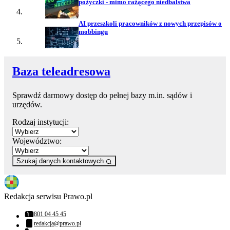
pożyczki - mimo rażącego niedbalstwa
AI przeszkoli pracowników z nowych przepisów o
mobbingu
Baza teleadresowa
Sprawdź darmowy dostęp do pełnej bazy m.in. sądów i
urzędów.
Rodzaj instytucji:
Województwo:
Szukaj danych kontaktowych
Redakcja serwisu Prawo.pl
801 04 45 45
Numer telefonu:
redakcja@prawo.pl
Adres email: