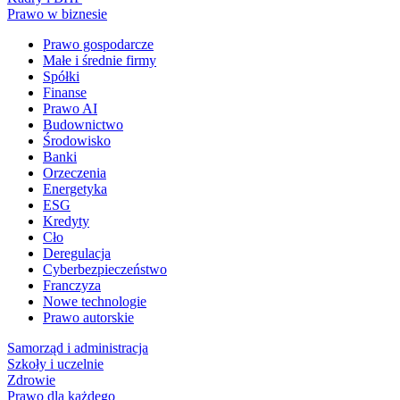
Prawo w biznesie
Prawo gospodarcze
Małe i średnie firmy
Spółki
Finanse
Prawo AI
Budownictwo
Środowisko
Banki
Orzeczenia
Energetyka
ESG
Kredyty
Cło
Deregulacja
Cyberbezpieczeństwo
Franczyza
Nowe technologie
Prawo autorskie
Samorząd i administracja
Szkoły i uczelnie
Zdrowie
Prawo dla każdego