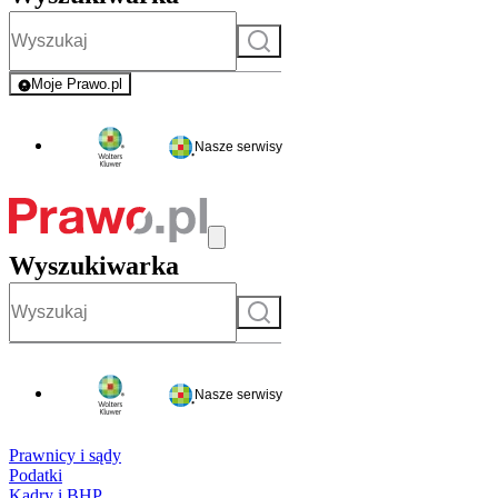
Szukaj
Moje Prawo.pl
- rejestracja i logowanie do serwisu
Nasze serwisy
Wyszukiwarka
Szukaj
Nasze serwisy
Prawnicy i sądy
Podatki
Kadry i BHP