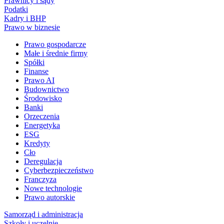
Prawnicy i sądy
Podatki
Kadry i BHP
Prawo w biznesie
Prawo gospodarcze
Małe i średnie firmy
Spółki
Finanse
Prawo AI
Budownictwo
Środowisko
Banki
Orzeczenia
Energetyka
ESG
Kredyty
Cło
Deregulacja
Cyberbezpieczeństwo
Franczyza
Nowe technologie
Prawo autorskie
Samorząd i administracja
Szkoły i uczelnie