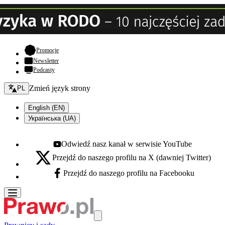
- otwiera się w nowej karcie
Promocje
Newsletter
Podcasty
Zmień język - bieżący:
Zmień język strony
PL
English (EN)
Українська (UA)
Odwiedź nasz kanał w serwisie YouTube
Youtube - otwiera się w nowej karcie
Przejdź do naszego profilu na X (dawniej Twitter)
X - otwiera się w nowej karcie
Przejdź do naszego profilu na Facebooku
Facebook - otwiera się w nowej karcie