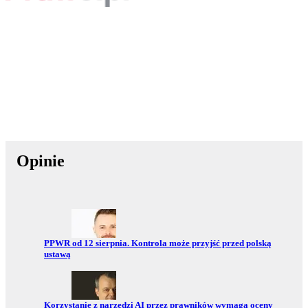
Opinie
Przejdź do:
PPWR od 12 sierpnia. Kontrola może przyjść przed polską
ustawą
Przejdź do:
Korzystanie z narzędzi AI przez prawników wymaga oceny