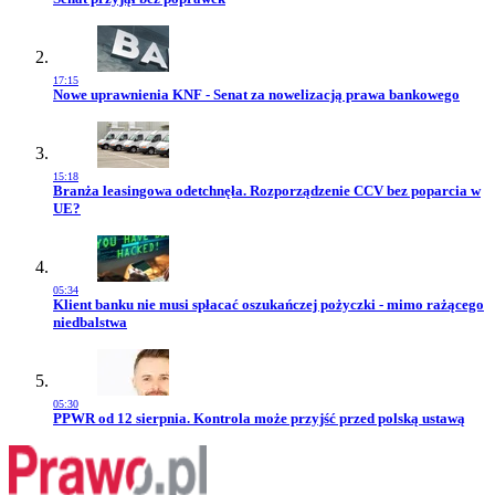
17:15
Przejdź do artykułu:
Nowe uprawnienia KNF - Senat za nowelizacją prawa bankowego
15:18
Przejdź do artykułu:
Branża leasingowa odetchnęła. Rozporządzenie CCV bez poparcia w
UE?
05:34
Przejdź do artykułu:
Klient banku nie musi spłacać oszukańczej pożyczki - mimo rażącego
niedbalstwa
05:30
Przejdź do artykułu:
PPWR od 12 sierpnia. Kontrola może przyjść przed polską ustawą