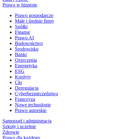
Prawo w biznesie
Prawo gospodarcze
Małe i średnie firmy
Spółki
Finanse
Prawo AI
Budownictwo
Środowisko
Banki
Orzeczenia
Energetyka
ESG
Kredyty
Cło
Deregulacja
Cyberbezpieczeństwo
Franczyza
Nowe technologie
Prawo autorskie
Samorząd i administracja
Szkoły i uczelnie
Zdrowie
Prawo dla każdego