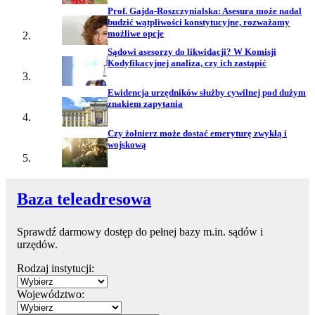
Prof. Gajda-Roszczynialska: Asesura może nadal
budzić wątpliwości konstytucyjne, rozważamy
możliwe opcje
Sądowi asesorzy do likwidacji? W Komisji
Kodyfikacyjnej analiza, czy ich zastąpić
Ewidencja urzędników służby cywilnej pod dużym
znakiem zapytania
Czy żołnierz może dostać emeryturę zwykłą i
wojskową
Baza teleadresowa
Sprawdź darmowy dostęp do pełnej bazy m.in. sądów i
urzędów.
Rodzaj instytucji:
Województwo: