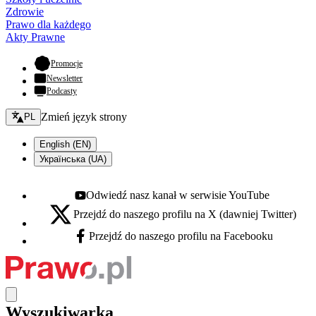
Zdrowie
Prawo dla każdego
Akty Prawne
- otwiera się w nowej karcie
Promocje
Newsletter
Podcasty
Zmień język - bieżący:
Zmień język strony
PL
English (EN)
Українська (UA)
Odwiedź nasz kanał w serwisie YouTube
Youtube - otwiera się w nowej karcie
Przejdź do naszego profilu na X (dawniej Twitter)
X - otwiera się w nowej karcie
Przejdź do naszego profilu na Facebooku
Facebook - otwiera się w nowej karcie
Wyszukiwarka