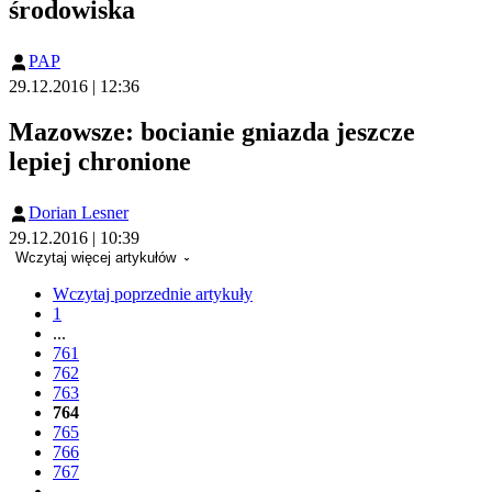
środowiska
PAP
29.12.2016 | 12:36
Mazowsze: bocianie gniazda jeszcze
lepiej chronione
Dorian Lesner
29.12.2016 | 10:39
Wczytaj więcej artykułów
Wczytaj poprzednie artykuły
1
...
761
762
763
764
765
766
767
...