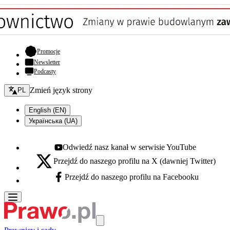
- otwiera się w nowej karcie
Promocje
Newsletter
Podcasty
Zmień język - bieżący:
Zmień język strony
PL
English (EN)
Українська (UA)
Odwiedź nasz kanał w serwisie YouTube
Youtube - otwiera się w nowej karcie
Przejdź do naszego profilu na X (dawniej Twitter)
X - otwiera się w nowej karcie
Przejdź do naszego profilu na Facebooku
Facebook - otwiera się w nowej karcie