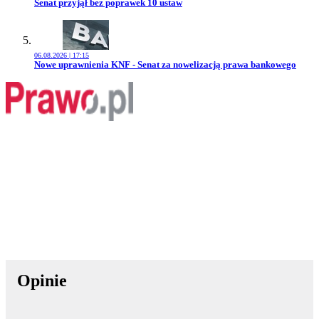
Przejdź do artykułu:
Senat przyjął bez poprawek 10 ustaw
06.08.2026 | 17:15
Przejdź do artykułu:
Nowe uprawnienia KNF - Senat za nowelizacją prawa bankowego
Opinie