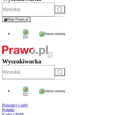
Szukaj
Moje Prawo.pl
- rejestracja i logowanie do serwisu
Nasze serwisy
Wyszukiwarka
Szukaj
Nasze serwisy
Prawnicy i sądy
Podatki
Kadry i BHP