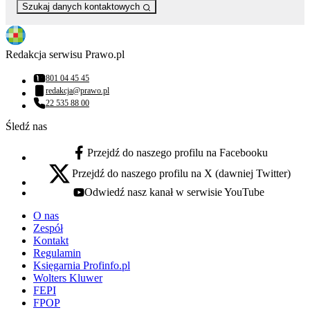
Szukaj danych kontaktowych
Redakcja serwisu Prawo.pl
801 04 45 45
Numer telefonu:
redakcja@prawo.pl
Adres email:
22 535 88 00
Numer telefonu:
Śledź nas
Przejdź do naszego profilu na Facebooku
facebook - otwiera się w nowej karcie
Przejdź do naszego profilu na X (dawniej Twitter)
x - otwiera się w nowej karcie
Odwiedź nasz kanał w serwisie YouTube
youtube - otwiera się w nowej karcie
O nas
Zespół
Kontakt
Regulamin
Księgarnia Profinfo.pl
Wolters Kluwer
FEPI
FPOP