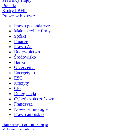
Prawnicy i sądy
Podatki
Kadry i BHP
Prawo w biznesie
Prawo gospodarcze
Małe i średnie firmy
Spółki
Finanse
Prawo AI
Budownictwo
Środowisko
Banki
Orzeczenia
Energetyka
ESG
Kredyty
Cło
Deregulacja
Cyberbezpieczeństwo
Franczyza
Nowe technologie
Prawo autorskie
Samorząd i administracja
Szkoły i uczelnie