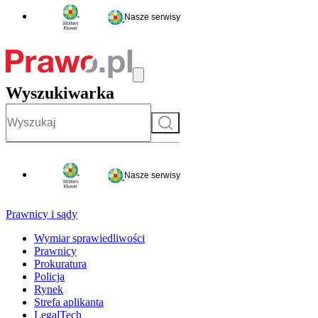
Nasze serwisy
Wyszukiwarka
Szukaj
Nasze serwisy
Prawnicy i sądy
Wymiar sprawiedliwości
Prawnicy
Prokuratura
Policja
Rynek
Strefa aplikanta
LegalTech