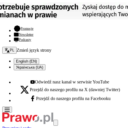
- otwiera się w nowej karcie
Promocje
Newsletter
Podcasty
Zmień język - bieżący:
Zmień język strony
PL
English (EN)
Українська (UA)
Odwiedź nasz kanał w serwisie YouTube
Youtube - otwiera się w nowej karcie
Przejdź do naszego profilu na X (dawniej Twitter)
X - otwiera się w nowej karcie
Przejdź do naszego profilu na Facebooku
Facebook - otwiera się w nowej karcie