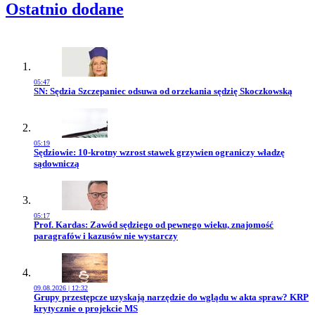
Ostatnio dodane
05:47
Przejdź do artykułu:
SN: Sędzia Szczepaniec odsuwa od orzekania sędzię Skoczkowską
05:19
Przejdź do artykułu:
Sędziowie: 10-krotny wzrost stawek grzywien ograniczy władzę
sądowniczą
05:17
Przejdź do artykułu:
Prof. Kardas: Zawód sędziego od pewnego wieku, znajomość
paragrafów i kazusów nie wystarczy
09.08.2026 | 12:32
Przejdź do artykułu:
Grupy przestępcze uzyskają narzędzie do wglądu w akta spraw? KRP
krytycznie o projekcie MS