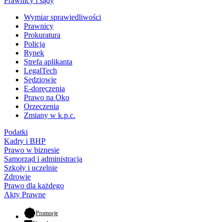
Prawnicy i sądy
Wymiar sprawiedliwości
Prawnicy
Prokuratura
Policja
Rynek
Strefa aplikanta
LegalTech
Sędziowie
E-doręczenia
Prawo na Oko
Orzeczenia
Zmiany w k.p.c.
Podatki
Kadry i BHP
Prawo w biznesie
Samorząd i administracja
Szkoły i uczelnie
Zdrowie
Prawo dla każdego
Akty Prawne
- otwiera się w nowej karcie
Promocje