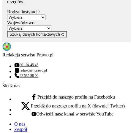
urzędów.
Rodzaj instytucji:
Województwo:
Szukaj danych kontaktowych
Redakcja serwisu Prawo.pl
801 04 45 45
Numer telefonu:
redakcja@prawo.pl
Adres email:
22 535 88 00
Numer telefonu:
Śledź nas
Przejdź do naszego profilu na Facebooku
facebook - otwiera się w nowej karcie
Przejdź do naszego profilu na X (dawniej Twitter)
x - otwiera się w nowej karcie
Odwiedź nasz kanał w serwisie YouTube
youtube - otwiera się w nowej karcie
O nas
Zespół