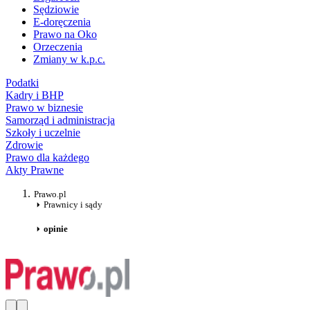
Sędziowie
E-doręczenia
Prawo na Oko
Orzeczenia
Zmiany w k.p.c.
Podatki
Kadry i BHP
Prawo w biznesie
Samorząd i administracja
Szkoły i uczelnie
Zdrowie
Prawo dla każdego
Akty Prawne
Prawo.pl
Prawnicy i sądy
opinie