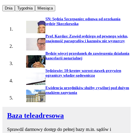
Najpopularniejsze wiadomości z
Najpopularniejsze wiadomości z
Najpopularniejsze wiadomości z
Dnia
Tygodnia
Miesiąca
SN: Sędzia Szczepaniec odsuwa od orzekania
sędzię Skoczkowską
Prof. Kardas: Zawód sędziego od pewnego wieku,
znajomość paragrafów i kazusów nie wystarczy
Będzie więcej przesłanek do zawieszenia działania
kancelarii notarialnej
Sędziowie: 10-krotny wzrost stawek grzywien
ograniczy władzę sądowniczą
Ewidencja urzędników służby cywilnej pod dużym
znakiem zapytania
Baza teleadresowa
Sprawdź darmowy dostęp do pełnej bazy m.in. sądów i