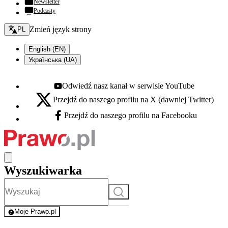
Newsletter
Podcasty
Zmień język - bieżący:
Zmień język strony
PL
English (EN)
Українська (UA)
Odwiedź nasz kanał w serwisie YouTube
Youtube - otwiera się w nowej karcie
Przejdź do naszego profilu na X (dawniej Twitter)
X - otwiera się w nowej karcie
Przejdź do naszego profilu na Facebooku
Facebook - otwiera się w nowej karcie
Wyszukiwarka
Szukaj
Moje Prawo.pl
- rejestracja i logowanie do serwisu