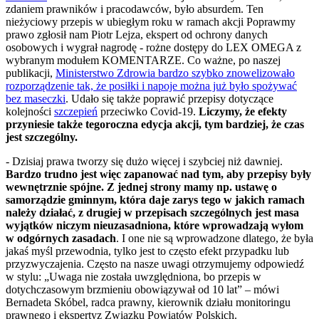
zdaniem prawników i pracodawców, było absurdem. Ten
nieżyciowy przepis w ubiegłym roku w ramach akcji Poprawmy
prawo zgłosił nam Piotr Lejza, ekspert od ochrony danych
osobowych i wygrał nagrodę - rożne dostępy do LEX OMEGA z
wybranym modułem KOMENTARZE. Co ważne, po naszej
publikacji,
Ministerstwo Zdrowia bardzo szybko znowelizowało
rozporządzenie tak, że posiłki i napoje można już było spożywać
bez maseczki
. Udało się także poprawić przepisy dotyczące
kolejności
szczepień
przeciwko Covid-19.
Liczymy, że efekty
przyniesie także tegoroczna edycja akcji, tym bardziej, że czas
jest szczególny.
- Dzisiaj prawa tworzy się dużo więcej i szybciej niż dawniej.
Bardzo trudno jest więc zapanować nad tym, aby przepisy były
wewnętrznie spójne. Z jednej strony mamy np. ustawę o
samorządzie gminnym, która daje zarys tego w jakich ramach
należy działać, z drugiej w przepisach szczególnych jest masa
wyjątków niczym nieuzasadniona, które wprowadzają wyłom
w odgórnych zasadach
. I one nie są wprowadzone dlatego, że była
jakaś myśl przewodnia, tylko jest to często efekt przypadku lub
przyzwyczajenia. Często na nasze uwagi otrzymujemy odpowiedź
w stylu: „Uwaga nie została uwzględniona, bo przepis w
dotychczasowym brzmieniu obowiązywał od 10 lat” – mówi
Bernadeta Skóbel, radca prawny, kierownik działu monitoringu
prawnego i ekspertyz Związku Powiatów Polskich.