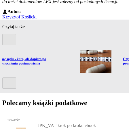
do treści dokumentów LEX jest zależny od posiadanych licencji.
Autor:
Krzysztof Koślicki
Czytaj także
Poprzedni slide
ź do artykułu:
Prze
azę sądu - kara, ale dopiero po
Czy
omocnieniu postanowienia
pom
Kolejny slide
Polecamy książki podatkowe
Przejdź do: JPK_VAT krok po kroku ebook, Patrycja Kubiesa - otw
NOWOŚĆ
JPK_VAT krok po kroku ebook