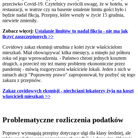
przeciwko Covid-19. Czytelnicy zwrócili uwagę, że w hotelu, w
restauracji, w teatrze czy na basenie ustalenie limitu gości było i
będzie nadal fikcją. Przepisy, które weszły w życie 15 grudnia,
niewiele zmieniły.
Zobacz więcej:
Ustalanie limitów to nadal fikcja - nie ma jak
liczyć zaszczepionych >>
Covidowy zakaz eksmisji utrudnia z kolei życie właścicielom
mieszkań. Miał obowiązywać kilka miesięcy, a minęło już półtora
roku od jego wprowadzenia. - Państwo chroni jednych kosztem
drugich, a przecież my też mamy problemy ekonomiczne przez
pandemię - mówią rozgoryczeni właściciele lokali. Jeden z nich w
ramach akcji "Poprawmy prawo" zaproponował, by pozbyć się tego
zakazu z przepisów.
Zakaz covidowych eksmisji - niechciani lokatorzy żyją na koszt
właścicieli mieszkań >>
Problematyczne rozliczenia podatków
Poprawy wymagają przepisy dotyczące ulgi dla klasy średniej, ale