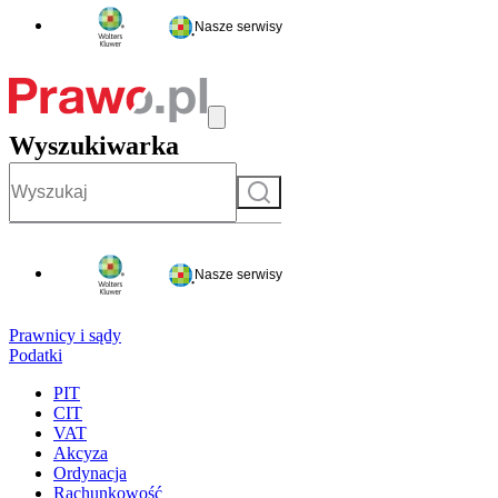
Nasze serwisy
Wyszukiwarka
Szukaj
Nasze serwisy
Prawnicy i sądy
Podatki
PIT
CIT
VAT
Akcyza
Ordynacja
Rachunkowość