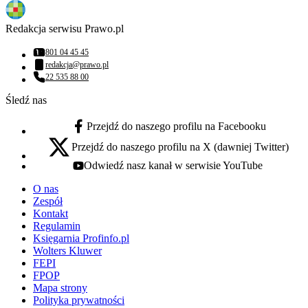
Redakcja serwisu Prawo.pl
801 04 45 45
Numer telefonu:
redakcja@prawo.pl
Adres email:
22 535 88 00
Numer telefonu:
Śledź nas
Przejdź do naszego profilu na Facebooku
facebook - otwiera się w nowej karcie
Przejdź do naszego profilu na X (dawniej Twitter)
x - otwiera się w nowej karcie
Odwiedź nasz kanał w serwisie YouTube
youtube - otwiera się w nowej karcie
O nas
Zespół
Kontakt
Regulamin
Księgarnia Profinfo.pl
Wolters Kluwer
FEPI
FPOP
Mapa strony
Polityka prywatności