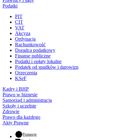
Prawnicy i sądy
Podatki
PIT
CIT
VAT
Akcyza
Ordynacja
Rachunkowość
Doradca podatkowy
Finanse publiczne
Podatki i opłaty lokalne
Podatek od spadków i darowizn
Orzeczenia
KSeF
Kadry i BHP
Prawo w biznesie
Samorząd i administracja
Szkoły i uczelnie
Zdrowie
Prawo dla każdego
Akty Prawne
- otwiera się w nowej karcie
Promocje