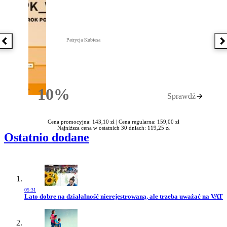
Patrycja Kubiesa
Poprzednia książka
N
10%
Sprawdź
Rabatu
Cena promocyjna: 143,10 zł |
Cena regularna: 159,00 zł
Najniższa cena w ostatnich 30 dniach: 119,25 zł
Ostatnio dodane
05:31
Przejdź do artykułu:
Lato dobre na działalność nierejestrowaną, ale trzeba uważać na VAT