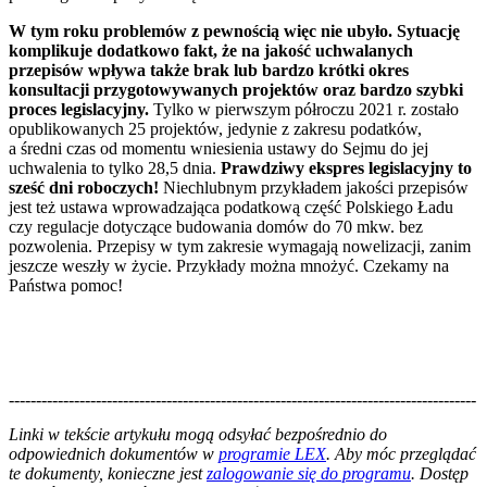
W tym roku problemów z pewnością więc nie ubyło. Sytuację
komplikuje dodatkowo fakt, że na jakość uchwalanych
przepisów wpływa także brak lub bardzo krótki okres
konsultacji przygotowywanych projektów oraz bardzo szybki
proces legislacyjny.
Tylko w pierwszym półroczu 2021 r. zostało
opublikowanych 25 projektów, jedynie z zakresu podatków,
a średni czas od momentu wniesienia ustawy do Sejmu do jej
uchwalenia to tylko 28,5 dnia.
Prawdziwy ekspres legislacyjny to
sześć dni roboczych!
Niechlubnym przykładem jakości przepisów
jest też ustawa wprowadzająca podatkową część Polskiego Ładu
czy regulacje dotyczące budowania domów do 70 mkw. bez
pozwolenia. Przepisy w tym zakresie wymagają nowelizacji, zanim
jeszcze weszły w życie. Przykłady można mnożyć. Czekamy na
Państwa pomoc!
--------------------------------------------------------------------------------------
--------------------------------------------------------
Linki w tekście artykułu mogą odsyłać bezpośrednio do
odpowiednich dokumentów w
programie LEX
. Aby móc przeglądać
te dokumenty, konieczne jest
zalogowanie się do programu
. Dostęp