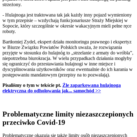
strzeżony.
- Hulajnoga jest traktowana tak jak każdy inny pojazd wymieniony
w tym przepisie – wzdychają funkcjonariusze Straży Miejskiej w
Sopocie, który szczególnie w okresie wakacyjnym mieli pełne ręce
roboty.
Bartłomiej Zydel, ekspert działu monitoringu prawnego i ekspertyz
w Biurze Związku Powiatów Polskich uważa, że rozwiązania
przyjęte w stosunku do hulajnóg to „strzelanie z armaty do wróbla”,
niepotrzebna biurokracja. W wielu przypadkach działania mogłyby
się ograniczyć do przestawiania hulajnogi w inne miejsce i
dyscyplinowania użytkowników oraz ewentualnie do ich karania w
postępowaniu mandatowym (przepisy na to pozwalają).
Pisaliśmy o tym w tekście pt.
Źle zaparkowana hulajnoga
elektryczna do odholowania jak... samochód >>
Problematyczne limity niezaszczepionych
przeciwko Covid-19
Problematyczne okazują się także limity osób niezaszczepionych