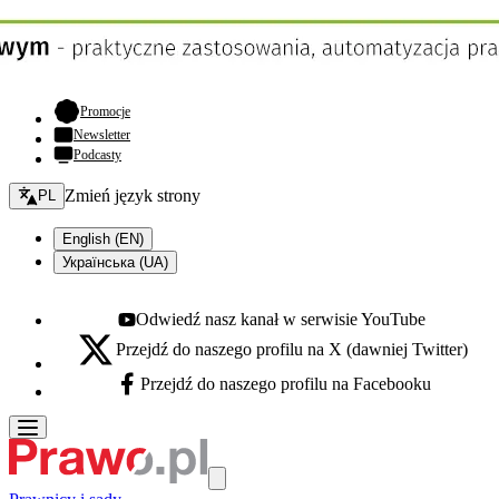
- otwiera się w nowej karcie
Promocje
Newsletter
Podcasty
Zmień język - bieżący:
Zmień język strony
PL
English (EN)
Українська (UA)
Odwiedź nasz kanał w serwisie YouTube
Youtube - otwiera się w nowej karcie
Przejdź do naszego profilu na X (dawniej Twitter)
X - otwiera się w nowej karcie
Przejdź do naszego profilu na Facebooku
Facebook - otwiera się w nowej karcie