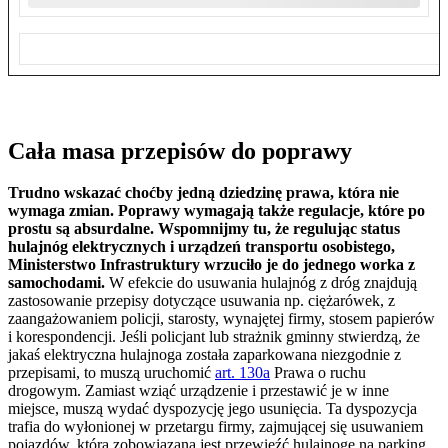
Cała masa przepisów do poprawy
Trudno wskazać choćby jedną dziedzinę prawa, która nie
wymaga zmian. Poprawy wymagają także regulacje, które po
prostu są absurdalne. Wspomnijmy tu, że regulując status
hulajnóg elektrycznych i urządzeń transportu osobistego,
Ministerstwo Infrastruktury wrzuciło je do jednego worka z
samochodami.
W efekcie do usuwania hulajnóg z dróg znajdują
zastosowanie przepisy dotyczące usuwania np. ciężarówek, z
zaangażowaniem policji, starosty, wynajętej firmy, stosem papierów
i korespondencji. Jeśli policjant lub strażnik gminny stwierdzą, że
jakaś elektryczna hulajnoga została zaparkowana niezgodnie z
przepisami, to muszą uruchomić
art. 130a
Prawa o ruchu
drogowym. Zamiast wziąć urządzenie i przestawić je w inne
miejsce, muszą wydać dyspozycję jego usunięcia. Ta dyspozycja
trafia do wyłonionej w przetargu firmy, zajmującej się usuwaniem
pojazdów, która zobowiązana jest przewieźć hulajnogę na parking