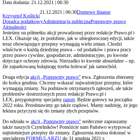
Data dodania: 21.12.2021 | 06:30
21.12.2021 | 06:30
Domowe finanse
Krzysztof Koślicki
Doradca podatkowy
Administracja publiczna
Poprawmy prawo
Aktualności
Jesteśmy na półmetku akcji prowadzonej przez redakcje Prawo.pl i
LEX. Okazuje się, że podobnie, jak w ubiegłorocznej edycji, także
teraz obowiązujące przepisy wymagają wielu zmian. Chodzi
właściwie o każdą dziedzinę prawa – od podatków i prawa pracy
przez prawo cywilne, gospodarcze, administracyjne, po kwestie
dotyczące ochrony zdrowia. Nierzadko to kwestie absurdalne – np.
źle zaparkowaną hulajnogę trzeba holować jak samochód.
Druga edycja
akcji „Poprawmy prawo”
trwa. Zgłoszenia zbieramy
do końca grudnia. Chcemy wskazać najważniejsze przepisy, które
wymagają zmiany. Na podstawie otrzymanych zgłoszeń, ale także
problemów dostrzeżonych przez redakcje Prawo.pl i
LEX, przygotujemy specjalny
raport
. Będzie gotowy na początku
2022 roku. Przedstawimy go także rządowi. Mamy nadzieję, że jego
lektura przyczyni się do zmiany złych przepisów.
Do udziału w
akcji „Poprawmy prawo”
serdecznie zapraszamy
także naszych Czytelników! Pomóżcie nam Państwo wytypować
najistotniejsze przepisy do zmiany. Zgłoszenia można dokonać w
specjalnym
FORMULARZU
do 31 grudnia 2021 r.