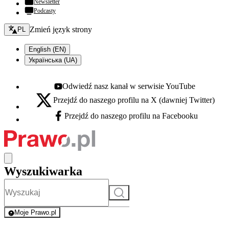
Newsletter
Podcasty
Zmień język - bieżący:
Zmień język strony
PL
English (EN)
Українська (UA)
Odwiedź nasz kanał w serwisie YouTube
Youtube - otwiera się w nowej karcie
Przejdź do naszego profilu na X (dawniej Twitter)
X - otwiera się w nowej karcie
Przejdź do naszego profilu na Facebooku
Facebook - otwiera się w nowej karcie
Wyszukiwarka
Szukaj
Moje Prawo.pl
- rejestracja i logowanie do serwisu