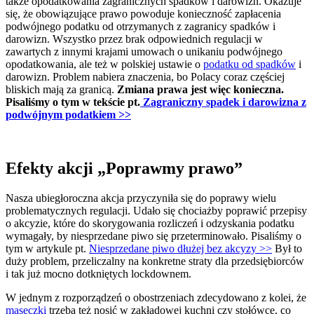
także opodatkowania zagranicznych spadków i darowizn. Okazuje
się, że obowiązujące prawo powoduje konieczność zapłacenia
podwójnego podatku od otrzymanych z zagranicy spadków i
darowizn. Wszystko przez brak odpowiednich regulacji w
zawartych z innymi krajami umowach o unikaniu podwójnego
opodatkowania, ale też w polskiej ustawie o
podatku od spadków
i
darowizn. Problem nabiera znaczenia, bo Polacy coraz częściej
bliskich mają za granicą.
Zmiana prawa jest więc konieczna.
Pisaliśmy o tym w tekście pt.
Zagraniczny spadek i darowizna z
podwójnym podatkiem >>
Efekty akcji „Poprawmy prawo”
Nasza ubiegłoroczna akcja przyczyniła się do poprawy wielu
problematycznych regulacji. Udało się chociażby poprawić przepisy
o akcyzie, które do skorygowania rozliczeń i odzyskania podatku
wymagały, by niesprzedane piwo się przeterminowało. Pisaliśmy o
tym w artykule pt.
Niesprzedane piwo dłużej bez akcyzy >>
Był to
duży problem, przeliczalny na konkretne straty dla przedsiębiorców
i tak już mocno dotkniętych lockdownem.
W jednym z rozporządzeń o obostrzeniach zdecydowano z kolei, że
maseczki
trzeba też nosić w zakładowej kuchni czy stołówce, co