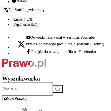
Podcasty
Zmień język - bieżący:
Zmień język strony
PL
English (EN)
Українська (UA)
Odwiedź nasz kanał w serwisie YouTube
Youtube - otwiera się w nowej karcie
Przejdź do naszego profilu na X (dawniej Twitter)
X - otwiera się w nowej karcie
Przejdź do naszego profilu na Facebooku
Facebook - otwiera się w nowej karcie
Wyszukiwarka
Szukaj
Moje Prawo.pl
- rejestracja i logowanie do serwisu