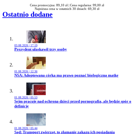
Cena promocyjna: 89,10 zł |
Cena regularna: 99,00 zł
Najniższa cena w ostatnich 30 dniach: 69,30 zł
Ostatnio dodane
03.08.2026 | 17:19
Przejdź do artykułu:
Prezydent ułaskawił trzy osoby
01.08.2026 | 12:36
Przejdź do artykułu:
NSA: Adoptowana córka ma prawo poznać biologiczną matkę
01.08.2026 | 05:53
Przejdź do artykułu:
Sejm pracuje nad ochroną dzieci przed pornografią, ale będzie spór o
definicję
01.08.2026 | 05:44
Przejdź do artykułu:
Sąd: Transport zwierząt, to złamanie zakazu ich posiadania