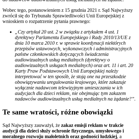
Wobec tego, postanowieniem z 15 grudnia 2021 r. Sąd Najwyższy
zwrócił się do Trybunału Sprawiedliwości Unii Europejskiej z
wnioskiem o rozpatrzenie pytania prawnego:
„Czy artykuł 20 ust. 2 w związku z artykułem 4 ust. 1
dyrektywy Parlamentu Europejskiego i Rady 2010/13/UE z
dnia 10 marca 2010 r. w sprawie koordynacji niektórych
przepisów ustawowych, wykonawczych i administracyjnych
państw członkowskich dotyczących świadczenia
audiowizualnych usług medialnych (dyrektywy o
audiowizualnych usługach medialnych) oraz art. 11 i art. 20
Karty Praw Podstawowych Unii Europejskiej należy
interpretować w ten sposób, że stoją one na przeszkodzie
obowiązywaniu uregulowania krajowego, które zakazuje
wyłącznie nadawcom telewizyjnym umieszczania w ich
audycjach dla dzieci reklam, nie obejmując tym zakazem
nadawców audiowizualnych usług medialnych na żądanie?”.
Te same wratości, różne obowiązki
Sąd Najwyższy zauważył, że
zakaz emisji reklam w trakcie
audycji dla dzieci służy ochronie fizycznego, umysłowego i
moralnego rozwoju małoletnich oraz godności ludzkiej
, a