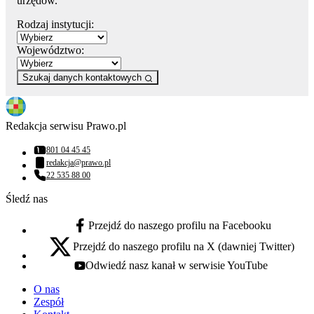
urzędów.
Rodzaj instytucji:
Województwo:
Szukaj danych kontaktowych
Redakcja serwisu Prawo.pl
801 04 45 45
Numer telefonu:
redakcja@prawo.pl
Adres email:
22 535 88 00
Numer telefonu:
Śledź nas
Przejdź do naszego profilu na Facebooku
facebook - otwiera się w nowej karcie
Przejdź do naszego profilu na X (dawniej Twitter)
x - otwiera się w nowej karcie
Odwiedź nasz kanał w serwisie YouTube
youtube - otwiera się w nowej karcie
O nas
Zespół