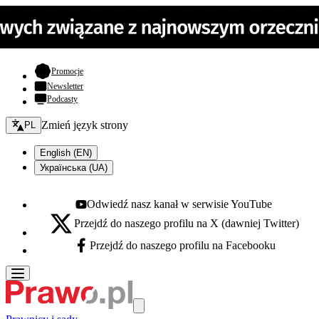
- otwiera się w nowej karcie
Promocje
Newsletter
Podcasty
Zmień język - bieżący:
Zmień język strony
PL
English (EN)
Українська (UA)
Odwiedź nasz kanał w serwisie YouTube
Youtube - otwiera się w nowej karcie
Przejdź do naszego profilu na X (dawniej Twitter)
X - otwiera się w nowej karcie
Przejdź do naszego profilu na Facebooku
Facebook - otwiera się w nowej karcie