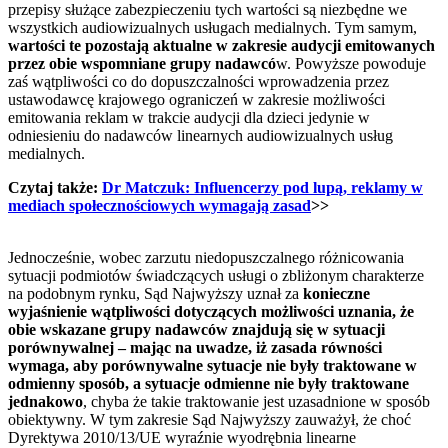
przepisy służące zabezpieczeniu tych wartości są niezbędne we
wszystkich audiowizualnych usługach medialnych. Tym samym,
wartości te pozostają aktualne w zakresie audycji emitowanych
przez obie wspomniane grupy nadawcó
w. Powyższe powoduje
zaś wątpliwości co do dopuszczalności wprowadzenia przez
ustawodawcę krajowego ograniczeń w zakresie możliwości
emitowania reklam w trakcie audycji dla dzieci jedynie w
odniesieniu do nadawców linearnych audiowizualnych usług
medialnych.
Czytaj także:
Dr Matczuk: Influencerzy pod lupą, reklamy w
mediach społecznościowych wymagają zasad
>>
Jednocześnie, wobec zarzutu niedopuszczalnego różnicowania
sytuacji podmiotów świadczących usługi o zbliżonym charakterze
na podobnym rynku, Sąd Najwyższy uznał za
konieczne
wyjaśnienie wątpliwości dotyczących możliwości uznania, że
obie wskazane grupy nadawców znajdują się w sytuacji
porównywalnej – mając na uwadze, iż zasada równości
wymaga, aby porównywalne sytuacje nie były traktowane w
odmienny sposób, a sytuacje odmienne nie były traktowane
jednakowo
, chyba że takie traktowanie jest uzasadnione w sposób
obiektywny. W tym zakresie Sąd Najwyższy zauważył, że choć
Dyrektywa 2010/13/UE wyraźnie wyodrębnia linearne