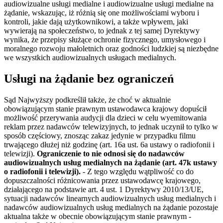
audiowizualne usługi medialne i audiowizualne usługi medialne na
żądanie, wskazując, iż różnią się one możliwościami wyboru i
kontroli, jakie dają użytkownikowi, a także wpływem, jaki
wywierają na społeczeństwo, to jednak z tej samej Dyrektywy
wynika, że przepisy służące ochronie fizycznego, umysłowego i
moralnego rozwoju małoletnich oraz godności ludzkiej są niezbędne
we wszystkich audiowizualnych usługach medialnych.
Usługi na żądanie bez ograniczeń
Sąd Najwyższy podkreślił także, że choć w aktualnie
obowiązującym stanie prawnym ustawodawca krajowy dopuścił
możliwość przerywania audycji dla dzieci w celu wyemitowania
reklam przez nadawców telewizyjnych, to jednak uczynił to tylko w
sposób częściowy, znosząc zakaz jedynie w przypadku filmu
trwającego dłużej niż godzinę (art. 16a ust. 6a ustawy o radiofonii i
telewizji).
Ograniczenie to nie odnosi się do nadawców
audiowizualnych usług medialnych na żądanie (art. 47k ustawy
o radiofonii i telewizji).
-
Z tego względu wątpliwość co do
dopuszczalności różnicowania przez ustawodawcę krajowego,
działającego na podstawie art. 4 ust. 1 Dyrektywy 2010/13/UE,
sytuacji nadawców linearnych audiowizualnych usług medialnych i
nadawców audiowizualnych usług medialnych na żądanie pozostaje
aktualna także w obecnie obowiązującym stanie prawnym -