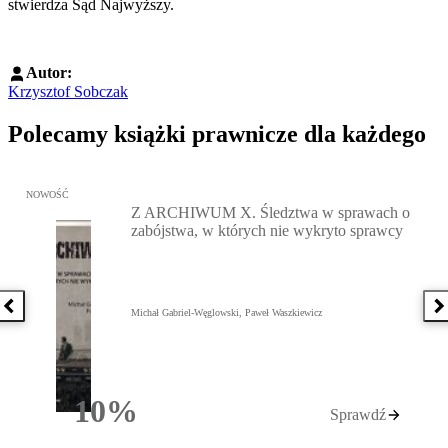
stwierdza Sąd Najwyższy.
Autor:
Krzysztof Sobczak
Polecamy książki prawnicze dla każdego
Przejdź do: Z ARCHIWUM X. Śledztwa w sprawach o zabójstwa, w 
NOWOŚĆ
Z ARCHIWUM X. Śledztwa w sprawach o
zabójstwa, w których nie wykryto sprawcy
Poprzednia książka
N
Michał Gabriel-Węglowski, Paweł Waszkiewicz
10%
Sprawdź
Rabatu