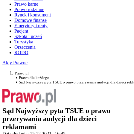
Prawo karne
Prawo rodzinne
Rynek i konsument
Domowe finanse
Emerytury i renty
Pacjent
Szkoła i uczeń
Turystyka
Orzeczenia
RODO
Akty Prawne
Prawo.pl
Prawo dla każdego
Sąd Najwyższy pyta TSUE o prawo przerywania audycji dla dzieci rek
Sąd Najwyższy pyta TSUE o prawo
przerywania audycji dla dzieci
reklamami
Data dodania: 15.12.2021 | 16:45