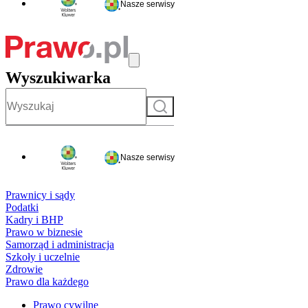
Nasze serwisy
Wyszukiwarka
Szukaj
Nasze serwisy
Prawnicy i sądy
Podatki
Kadry i BHP
Prawo w biznesie
Samorząd i administracja
Szkoły i uczelnie
Zdrowie
Prawo dla każdego
Prawo cywilne