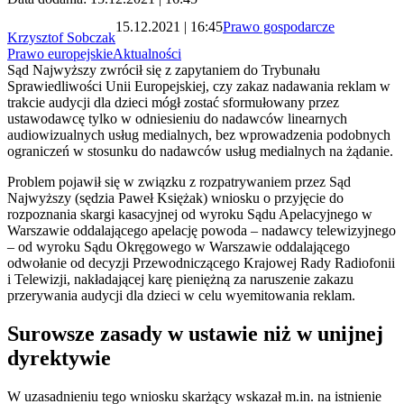
15.12.2021 | 16:45
Prawo gospodarcze
Krzysztof Sobczak
Prawo europejskie
Aktualności
Sąd Najwyższy zwrócił się z zapytaniem do Trybunału
Sprawiedliwości Unii Europejskiej, czy zakaz nadawania reklam w
trakcie audycji dla dzieci mógł zostać sformułowany przez
ustawodawcę tylko w odniesieniu do nadawców linearnych
audiowizualnych usług medialnych, bez wprowadzenia podobnych
ograniczeń w stosunku do nadawców usług medialnych na żądanie.
Problem pojawił się w związku z rozpatrywaniem przez Sąd
Najwyższy (sędzia Paweł Księżak) wniosku o przyjęcie do
rozpoznania skargi kasacyjnej od wyroku Sądu Apelacyjnego w
Warszawie oddalającego apelację powoda – nadawcy telewizyjnego
– od wyroku Sądu Okręgowego w Warszawie oddalającego
odwołanie od decyzji Przewodniczącego Krajowej Rady Radiofonii
i Telewizji, nakładającej karę pieniężną za naruszenie zakazu
przerywania audycji dla dzieci w celu wyemitowania reklam.
Surowsze zasady w ustawie niż w unijnej
dyrektywie
W uzasadnieniu tego wniosku skarżący wskazał m.in. na istnienie