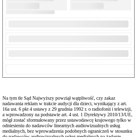
Na tym tle Sąd Najwyższy powziął wątpliwość, czy zakaz
nadawania reklam w trakcie audycji dla dzieci, wynikający z art.
16a ust. 6 pkt 4 ustawy z 29 grudnia 1992 r. o radiofonii i telewizji,
a wprowadzony na podstawie art. 4 ust. 1 Dyrektywy 2010/13/UE,
mógł zostać sformułowany przez ustawodawcę krajowego tylko w
odniesieniu do nadawców linearnych audiowizualnych usług
medialnych, bez wprowadzenia podobnych ograniczeń w stosunku
do nadawców audiowizualnych usług medialnych na żądanie.