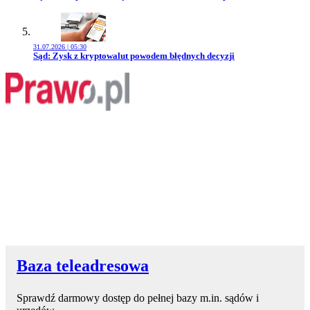
31.07.2026 | 05:30
Przejdź do artykułu:
Sąd: Zysk z kryptowalut powodem błędnych decyzji
Baza teleadresowa
Sprawdź darmowy dostęp do pełnej bazy m.in. sądów i