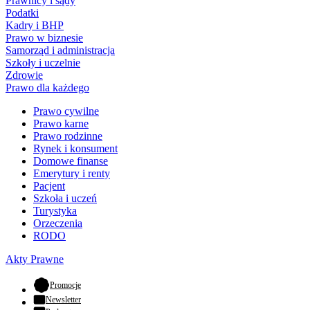
Prawnicy i sądy
Podatki
Kadry i BHP
Prawo w biznesie
Samorząd i administracja
Szkoły i uczelnie
Zdrowie
Prawo dla każdego
Prawo cywilne
Prawo karne
Prawo rodzinne
Rynek i konsument
Domowe finanse
Emerytury i renty
Pacjent
Szkoła i uczeń
Turystyka
Orzeczenia
RODO
Akty Prawne
- otwiera się w nowej karcie
Promocje
Newsletter