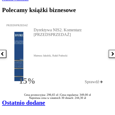
Polecamy książki biznesowe
Przejdź do: Dyrektywa NIS2. Komentarz [PRZEDSPRZEDAŻ], Mateu
PRZEDSPRZEDAŻ
Dyrektywa NIS2. Komentarz
[PRZEDSPRZEDAŻ]
Poprzednia książka
N
Mateusz Jakubik, Rafał Prabucki
15%
Sprawdź
Rabatu
Cena promocyjna: 296,65 zł |
Cena regularna: 349,00 zł
Najniższa cena w ostatnich 30 dniach: 244,30 zł
Ostatnio dodane