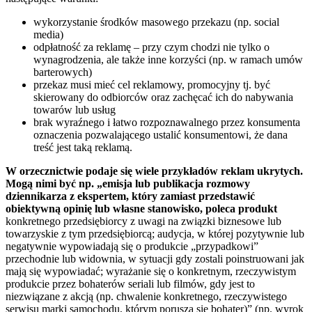
wykorzystanie środków masowego przekazu (np. social
media)
odpłatność za reklamę – przy czym chodzi nie tylko o
wynagrodzenia, ale także inne korzyści (np. w ramach umów
barterowych)
przekaz musi mieć cel reklamowy, promocyjny tj. być
skierowany do odbiorców oraz zachęcać ich do nabywania
towarów lub usług
brak wyraźnego i łatwo rozpoznawalnego przez konsumenta
oznaczenia pozwalającego ustalić konsumentowi, że dana
treść jest taką reklamą.
W orzecznictwie podaje się wiele przykładów reklam ukrytych.
Mogą nimi być np. „emisja lub publikacja rozmowy
dziennikarza z ekspertem, który zamiast przedstawić
obiektywną opinię lub własne stanowisko, poleca produkt
konkretnego przedsiębiorcy z uwagi na związki biznesowe lub
towarzyskie z tym przedsiębiorcą; audycja, w której pozytywnie lub
negatywnie wypowiadają się o produkcie „przypadkowi”
przechodnie lub widownia, w sytuacji gdy zostali poinstruowani jak
mają się wypowiadać; wyrażanie się o konkretnym, rzeczywistym
produkcie przez bohaterów seriali lub filmów, gdy jest to
niezwiązane z akcją (np. chwalenie konkretnego, rzeczywistego
serwisu marki samochodu, którym porusza się bohater)” (np. wyrok