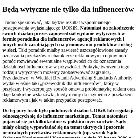
Będą wytyczne nie tylko dla influencerów
Trudno spekulować, jaki będzie rezultat wspomnianego
postępowania wyjaśniającego UOKiK.
Natomiast na zakończenie
swoich działań prezes zapowiedział wydanie wytycznych w
formie poradnika dla influencerów, agencji reklamowych i
innych osób zarabiających na promowaniu produktów i usług
w sieci.
Taki poradnik miałby zawierać uszczegółowione zasady
oznaczania przekazów o charakterze reklamowym, co powinno
pomóc rozwiewać ewentualne wątpliwości co do oznaczania
działalności influencerów w przyszłości. Praktykę tworzenia tego
rodzaju wytycznych możemy zaobserwować zagranicą.
Przykładowo, w Wielkiej Brytanii Advertising Standards Authority
wydał właśnie taki „przewodnik dla influencerów”, który w
przyjazny i wyczerpujący sposób omawia problematykę reklam oraz
daje konkretne wskazówki, kiedy mamy do czynienia z przekazem
reklamowym i jak w takim przypadku postępować.
Do tej pory brak było podobnych działań UOKiK lub regulacji
odnoszących się do influencer marketingu. Temat natomiast
pojawiał się już kilkukrotnie w polskim orzecznictwie. Sądy
miały okazję wypowiadać się na temat ukrytych i pozornie
neutralnych przekazów reklamowych (np. wyrok Sądu