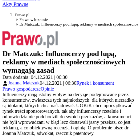
Akty Prawne
Prawo.pl
Prawo w biznesie
Dr Matczuk: Influencerzy pod lupą, reklamy w mediach społeczności
Dr Matczuk: Influencerzy pod lupą,
reklamy w mediach społecznościowych
wymagają zasad
Data dodania: 04.12.2021 | 06:30
Joanna Matczuk
04.12.2021 | 06:30
Rynek i konsument
Prawo gospodarcze
Opinie
Influencerzy mają istotny wpływ na decyzje podejmowane przez
konsumentów, zwłaszcza tych najmłodszych, dla których nierzadko
są idolami, których chcą naśladować. UOKiK chce uporządkować
rynek treści sponsorowanych, tak aby influencerzy rzetelnie i
odpowiedzialnie podchodzili do swoich przekazów, a konsumenci
nie byli wprowadzani w błąd lecz dostawali jasny przekaz, co jest
reklamą, a co obiektywną recenzją i opinią. O problemie pisze dr
Joanna Matczuk, adwokat, rzecznik patentowy.