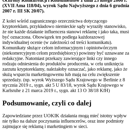
Ochrony Konkurencji i Konsumentów z dnia 23 lutego 2006 r.
(XVII Ama 118/04), wyrok Sądu Najwyższego z dnia 6 grudnia
2007 r. III SK 20/07).
Z kolei wśród zagranicznego orzecznictwa dotyczącego
kryptoreklam, przykładowo niemieckie sądy wyraziły stanowisko,
że nie każde działanie influencera stanowi reklamę i jako taka, musi
być oznaczona. Obowiązek ten podlega każdorazowej
indywidualnej ocenie (w zależności od treści komunikatu).
Komunikaty służące celom informacyjnym i opiniotwórczym
(niekomercyjnym celom przedsiębiorcy) powinny być uznawane za
redakcyjne. Natomiast przekazy zawierające linki czy innego
rodzaju odniesienia do produktów producenta, w celu uniknięcia
zarzutu kryptoreklamy, należałoby oznaczać, jako reklamę, jako że
służą wsparciu marketingowemu lub mają na celu zwiększenie
sprzedaży. (np. wyrok Wyższego Sądu Krajowego w Berlinie z 8
stycznia 2019 r., sygn. akt 5 U 83/18, wyrok Sądu Krajowego w
Karlsruhe z 21 marca 2019 r., sygn. akt 13 O 38/18 KfH)
Podsumowanie, czyli co dalej
Zapowiedziane przez UOKIK działania mogą mieć istotny wpływ
nie tylko na dalsze poczynania influencerów, oraz inne podmioty
zajmujące się reklamą i marketingiem w sieci.