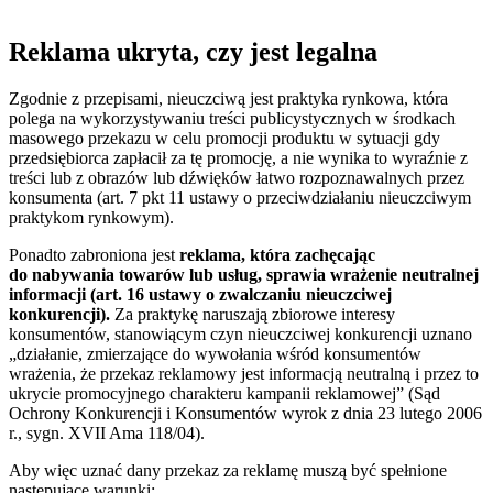
Reklama ukryta, czy jest legalna
Zgodnie z przepisami, nieuczciwą jest praktyka rynkowa, która
polega na wykorzystywaniu treści publicystycznych w środkach
masowego przekazu w celu promocji produktu w sytuacji gdy
przedsiębiorca zapłacił za tę promocję, a nie wynika to wyraźnie z
treści lub z obrazów lub dźwięków łatwo rozpoznawalnych przez
konsumenta (art. 7 pkt 11 ustawy o przeciwdziałaniu nieuczciwym
praktykom rynkowym).
Ponadto zabroniona jest
reklama, która zachęcając
do nabywania towarów lub usług, sprawia wrażenie neutralnej
informacji (art. 16 ustawy o zwalczaniu nieuczciwej
konkurencji)
.
Za praktykę naruszają zbiorowe interesy
konsumentów, stanowiącym czyn nieuczciwej konkurencji uznano
„działanie, zmierzające do wywołania wśród konsumentów
wrażenia, że przekaz reklamowy jest informacją neutralną i przez to
ukrycie promocyjnego charakteru kampanii reklamowej” (Sąd
Ochrony Konkurencji i Konsumentów wyrok z dnia 23 lutego 2006
r., sygn. XVII Ama 118/04).
Aby więc uznać dany przekaz za reklamę muszą być spełnione
następujące warunki: