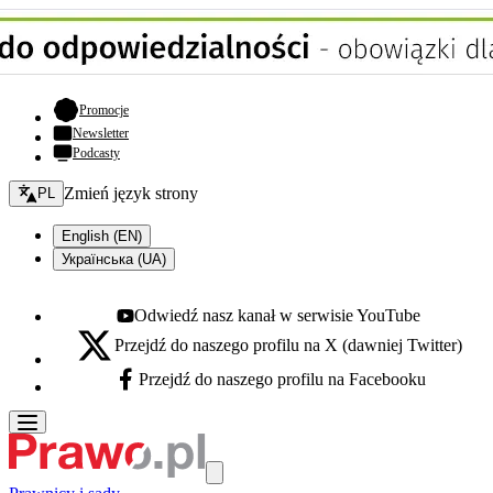
- otwiera się w nowej karcie
Promocje
Newsletter
Podcasty
Zmień język - bieżący:
Zmień język strony
PL
English (EN)
Українська (UA)
Odwiedź nasz kanał w serwisie YouTube
Youtube - otwiera się w nowej karcie
Przejdź do naszego profilu na X (dawniej Twitter)
X - otwiera się w nowej karcie
Przejdź do naszego profilu na Facebooku
Facebook - otwiera się w nowej karcie