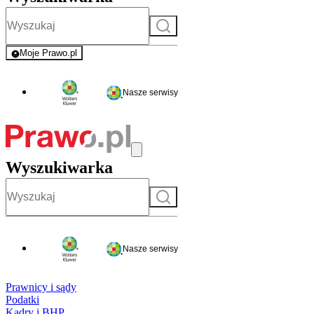
Szukaj
Moje Prawo.pl
- rejestracja i logowanie do serwisu
Nasze serwisy
Wyszukiwarka
Szukaj
Nasze serwisy
Prawnicy i sądy
Podatki
Kadry i BHP