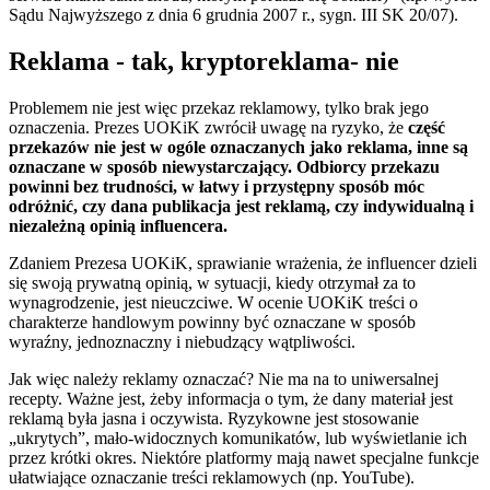
Sądu Najwyższego z dnia 6 grudnia 2007 r., sygn. III SK 20/07).
Reklama - tak, kryptoreklama- nie
Problemem nie jest więc przekaz reklamowy, tylko brak jego
oznaczenia. Prezes UOKiK zwrócił uwagę na ryzyko, że
część
przekazów nie jest w ogóle oznaczanych jako reklama, inne są
oznaczane w sposób niewystarczający. Odbiorcy przekazu
powinni bez trudności, w łatwy i przystępny sposób móc
odróżnić, czy dana publikacja jest reklamą, czy indywidualną i
niezależną opinią influencera.
Zdaniem Prezesa UOKiK, sprawianie wrażenia, że influencer dzieli
się swoją prywatną opinią, w sytuacji, kiedy otrzymał za to
wynagrodzenie, jest nieuczciwe. W ocenie UOKiK treści o
charakterze handlowym powinny być oznaczane w sposób
wyraźny, jednoznaczny i niebudzący wątpliwości.
Jak więc należy reklamy oznaczać? Nie ma na to uniwersalnej
recepty. Ważne jest, żeby informacja o tym, że dany materiał jest
reklamą była jasna i oczywista. Ryzykowne jest stosowanie
„ukrytych”, mało-widocznych komunikatów, lub wyświetlanie ich
przez krótki okres. Niektóre platformy mają nawet specjalne funkcje
ułatwiające oznaczanie treści reklamowych (np. YouTube).