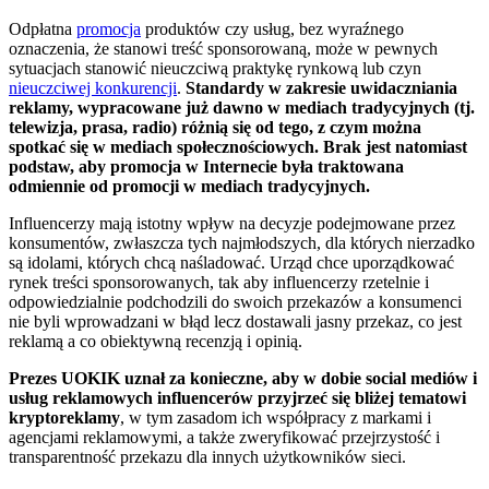
Odpłatna
promocja
produktów czy usług, bez wyraźnego
oznaczenia, że stanowi treść sponsorowaną, może w pewnych
sytuacjach stanowić nieuczciwą praktykę rynkową lub czyn
nieuczciwej konkurencji
.
Standardy w zakresie uwidaczniania
reklamy, wypracowane już dawno w mediach tradycyjnych (tj.
telewizja, prasa, radio) różnią się od tego, z czym można
spotkać się w mediach społecznościowych. Brak jest natomiast
podstaw, aby promocja w Internecie była traktowana
odmiennie od promocji w mediach tradycyjnych.
Influencerzy mają istotny wpływ na decyzje podejmowane przez
konsumentów, zwłaszcza tych najmłodszych, dla których nierzadko
są idolami, których chcą naśladować. Urząd chce uporządkować
rynek treści sponsorowanych, tak aby influencerzy rzetelnie i
odpowiedzialnie podchodzili do swoich przekazów a konsumenci
nie byli wprowadzani w błąd lecz dostawali jasny przekaz, co jest
reklamą a co obiektywną recenzją i opinią.
Prezes UOKIK uznał za konieczne, aby w dobie social mediów i
usług reklamowych influencerów przyjrzeć się bliżej tematowi
kryptoreklamy
, w tym zasadom ich współpracy z markami i
agencjami reklamowymi, a także zweryfikować przejrzystość i
transparentność przekazu dla innych użytkowników sieci.