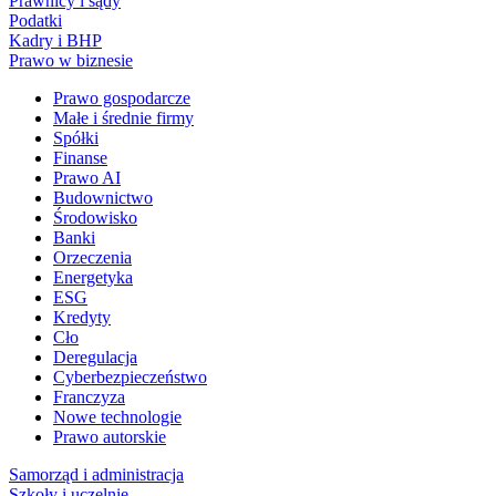
Prawnicy i sądy
Podatki
Kadry i BHP
Prawo w biznesie
Prawo gospodarcze
Małe i średnie firmy
Spółki
Finanse
Prawo AI
Budownictwo
Środowisko
Banki
Orzeczenia
Energetyka
ESG
Kredyty
Cło
Deregulacja
Cyberbezpieczeństwo
Franczyza
Nowe technologie
Prawo autorskie
Samorząd i administracja
Szkoły i uczelnie