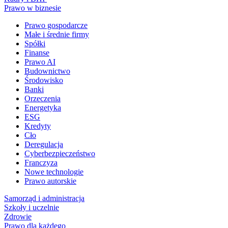
Prawo w biznesie
Prawo gospodarcze
Małe i średnie firmy
Spółki
Finanse
Prawo AI
Budownictwo
Środowisko
Banki
Orzeczenia
Energetyka
ESG
Kredyty
Cło
Deregulacja
Cyberbezpieczeństwo
Franczyza
Nowe technologie
Prawo autorskie
Samorząd i administracja
Szkoły i uczelnie
Zdrowie
Prawo dla każdego