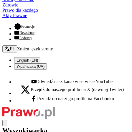
Zdrowie
Prawo dla każdego
Akty Prawne
- otwiera się w nowej karcie
Promocje
Newsletter
Podcasty
Zmień język - bieżący:
Zmień język strony
PL
English (EN)
Українська (UA)
Odwiedź nasz kanał w serwisie YouTube
Youtube - otwiera się w nowej karcie
Przejdź do naszego profilu na X (dawniej Twitter)
X - otwiera się w nowej karcie
Przejdź do naszego profilu na Facebooku
Facebook - otwiera się w nowej karcie
Wyszukiwarka