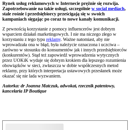
Rynek usług reklamowych w Internecie prężnie się rozwija.
Zapotrzebowanie na takie usługi, szczególnie
w social mediach
,
stale rośnie i przedsiębiorcy prześcigają się w swoich
kampaniach sięgając po coraz to nowe kanały komunikacji.
Z pewnością korzystanie z pomocy influencerów jest dobrym
wsparciem działań marketingowych. I nie ma niczego złego w
korzystaniu z tego typu
reklamy
. Ważne natomiast, aby nie
wprowadzała ona w błąd, była należycie oznaczona i uczciwa –
zarówno w stosunku do konsumentów jak i innych przedsiębiorców
(konkurentów). Stąd też zapowiedź wprowadzenia wytycznych
przez UOKiK wydaje się dobrym krokiem dla lepszego rozumienia
obowiązków w sieci, zwłaszcza w dobie współczesnych metod
reklamy, przy których interpretacja ustawowych przesłanek może
okazać się nie lada wyzwaniem.
Autorka: dr Joanna Matczuk, adwokat, rzecznik patentowy,
kancelaria IP Boutique