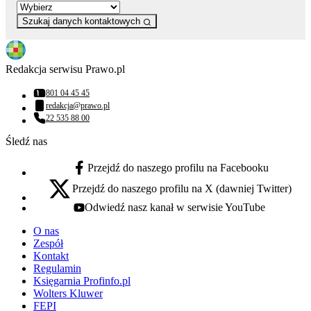
Szukaj danych kontaktowych
Redakcja serwisu Prawo.pl
801 04 45 45
Numer telefonu:
redakcja@prawo.pl
Adres email:
22 535 88 00
Numer telefonu:
Śledź nas
Przejdź do naszego profilu na Facebooku
facebook - otwiera się w nowej karcie
Przejdź do naszego profilu na X (dawniej Twitter)
x - otwiera się w nowej karcie
Odwiedź nasz kanał w serwisie YouTube
youtube - otwiera się w nowej karcie
O nas
Zespół
Kontakt
Regulamin
Księgarnia Profinfo.pl
Wolters Kluwer
FEPI