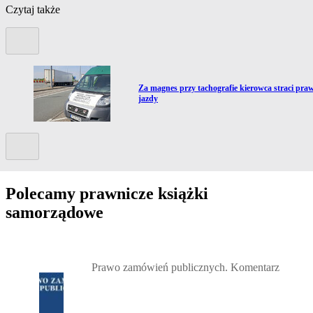
Czytaj także
Poprzedni slide
Przejdź do artykułu:
n
Za magnes przy tachografie kierowca straci pra
jazdy
Kolejny slide
Polecamy prawnicze książki
samorządowe
Przejdź do: Prawo zamówień publicznych. Komentarz, Andrzela G
Prawo zamówień publicznych. Komentarz