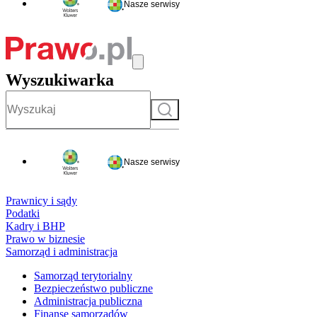
Nasze serwisy
Wyszukiwarka
Szukaj
Nasze serwisy
Prawnicy i sądy
Podatki
Kadry i BHP
Prawo w biznesie
Samorząd i administracja
Samorząd terytorialny
Bezpieczeństwo publiczne
Administracja publiczna
Finanse samorządów