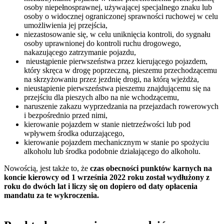
osoby niepełnosprawnej, używającej specjalnego znaku lub
osoby o widocznej ograniczonej sprawności ruchowej w celu
umożliwienia jej przejścia,
niezastosowanie się, w celu uniknięcia kontroli, do sygnału
osoby uprawnionej do kontroli ruchu drogowego,
nakazującego zatrzymanie pojazdu,
nieustąpienie pierwszeństwa przez kierującego pojazdem,
który skręca w drogę poprzeczną, pieszemu przechodzącemu
na skrzyżowaniu przez jezdnię drogi, na którą wjeżdża,
nieustąpienie pierwszeństwa pieszemu znajdującemu się na
przejściu dla pieszych albo na nie wchodzącemu,
naruszenie zakazu wyprzedzania na przejazdach rowerowych
i bezpośrednio przed nimi,
kierowanie pojazdem w stanie nietrzeźwości lub pod
wpływem środka odurzającego,
kierowanie pojazdem mechanicznym w stanie po spożyciu
alkoholu lub środka podobnie działającego do alkoholu.
Nowością, jest także to, że
czas obecności punktów karnych na
koncie kierowcy od 1 września 2022 roku został wydłużony z
roku do dwóch lat i liczy się on dopiero od daty opłacenia
mandatu za te wykroczenia.