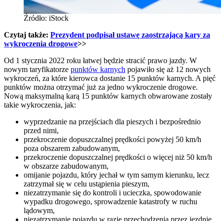
Źródło: iStock
Czytaj także:
Prezydent podpisał ustawę zaostrzającą kary za
wykroczenia drogowe
>>
Od 1 stycznia 2022 roku łatwej będzie stracić prawo jazdy. W
nowym taryfikatorze
punktów karnych
pojawiło się aż 12 nowych
wykroczeń, za które kierowca dostanie 15 punktów karnych. A pięć
punktów można otrzymać już za jedno wykroczenie drogowe.
Nową maksymalną karą 15 punktów karnych obwarowane zostały
takie wykroczenia, jak:
wyprzedzanie na przejściach dla pieszych i bezpośrednio
przed nimi,
przekroczenie dopuszczalnej prędkości powyżej 50 km/h
poza obszarem zabudowanym,
przekroczenie dopuszczalnej prędkości o więcej niż 50 km/h
w obszarze zabudowanym,
omijanie pojazdu, który jechał w tym samym kierunku, lecz
zatrzymał się w celu ustąpienia pieszym,
niezatrzymanie się do kontroli i ucieczka, spowodowanie
wypadku drogowego, sprowadzenie katastrofy w ruchu
lądowym,
niezatrzymanie pojazdu w razie przechodzenia przez jezdnię