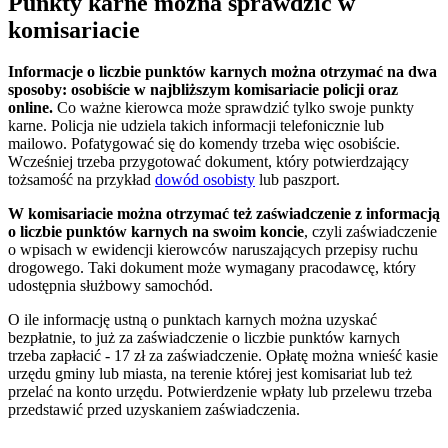
Punkty karne można sprawdzić w
komisariacie
Informacje o liczbie punktów karnych można otrzymać na dwa
sposoby: osobiście w najbliższym komisariacie policji oraz
online.
Co ważne kierowca może sprawdzić tylko swoje punkty
karne. Policja nie udziela takich informacji telefonicznie lub
mailowo. Pofatygować się do komendy trzeba więc osobiście.
Wcześniej trzeba przygotować dokument, który potwierdzający
tożsamość na przykład
dowód osobisty
lub paszport.
W komisariacie można otrzymać też zaświadczenie z informacją
o liczbie punktów karnych na swoim koncie
, czyli zaświadczenie
o wpisach w ewidencji kierowców naruszających przepisy ruchu
drogowego. Taki dokument może wymagany pracodawcę, który
udostępnia służbowy samochód.
O ile informację ustną o punktach karnych można uzyskać
bezpłatnie, to już za zaświadczenie o liczbie punktów karnych
trzeba zapłacić - 17 zł za zaświadczenie. Opłatę można wnieść kasie
urzędu gminy lub miasta, na terenie której jest komisariat lub też
przelać na konto urzędu. Potwierdzenie wpłaty lub przelewu trzeba
przedstawić przed uzyskaniem zaświadczenia.