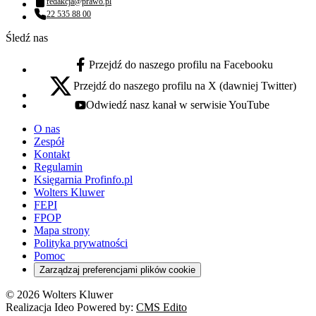
redakcja@prawo.pl
Adres email:
22 535 88 00
Numer telefonu:
Śledź nas
Przejdź do naszego profilu na Facebooku
facebook - otwiera się w nowej karcie
Przejdź do naszego profilu na X (dawniej Twitter)
x - otwiera się w nowej karcie
Odwiedź nasz kanał w serwisie YouTube
youtube - otwiera się w nowej karcie
O nas
Zespół
Kontakt
Regulamin
Księgarnia Profinfo.pl
Wolters Kluwer
FEPI
FPOP
Mapa strony
Polityka prywatności
Pomoc
Zarządzaj preferencjami plików cookie
© 2026 Wolters Kluwer
Realizacja Ideo Powered by:
CMS Edito