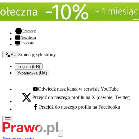
- otwiera się w nowej karcie
Promocje
Newsletter
Podcasty
Zmień język - bieżący:
Zmień język strony
PL
English (EN)
Українська (UA)
Odwiedź nasz kanał w serwisie YouTube
Youtube - otwiera się w nowej karcie
Przejdź do naszego profilu na X (dawniej Twitter)
X - otwiera się w nowej karcie
Przejdź do naszego profilu na Facebooku
Facebook - otwiera się w nowej karcie