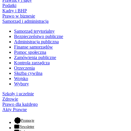
Prawnicy i sądy
Podatki
Kadry i BHP
Prawo w biznesie
Samorząd i administracja
Samorząd terytorialny
Bezpieczeństwo publiczne
Administracja publiczna
Finanse samorządów
Pomoc społeczna
Zamówienia publiczne
Kontrola zarządcza
Orzeczenia
Służba cywilna
Wojsko
Wybory
Szkoły i uczelnie
Zdrowie
Prawo dla każdego
Akty Prawne
- otwiera się w nowej karcie
Promocje
Newsletter