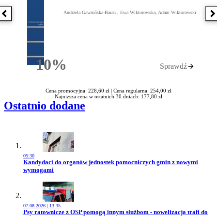
Andrzela Gawrońska-Baran , Ewa Wiktorowska, Adam Wiktorowski
Poprzednia książka
N
10%
Sprawdź
Rabatu
Cena promocyjna: 228,60 zł |
Cena regularna: 254,00 zł
Najniższa cena w ostatnich 30 dniach: 177,80 zł
Ostatnio dodane
05:30
Przejdź do artykułu:
Kandydaci do organów jednostek pomocniczych gmin z nowymi
wymogami
07.08.2026 | 13:35
Przejdź do artykułu:
Psy ratownicze z OSP pomogą innym służbom - nowelizacja trafi do