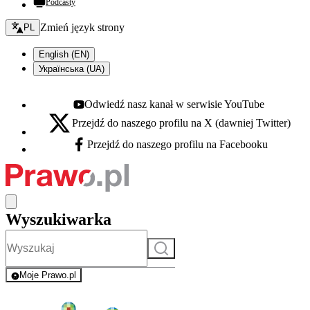
Podcasty
Zmień język - bieżący:
Zmień język strony
PL
English (EN)
Українська (UA)
Odwiedź nasz kanał w serwisie YouTube
Youtube - otwiera się w nowej karcie
Przejdź do naszego profilu na X (dawniej Twitter)
X - otwiera się w nowej karcie
Przejdź do naszego profilu na Facebooku
Facebook - otwiera się w nowej karcie
Wyszukiwarka
Szukaj
Moje Prawo.pl
- rejestracja i logowanie do serwisu