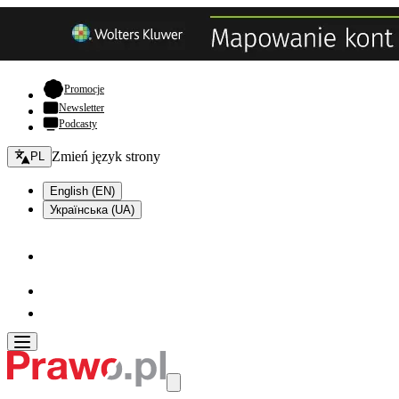
- otwiera się w nowej karcie
Promocje
Newsletter
Podcasty
Zmień język - bieżący:
Zmień język strony
PL
English (EN)
Українська (UA)