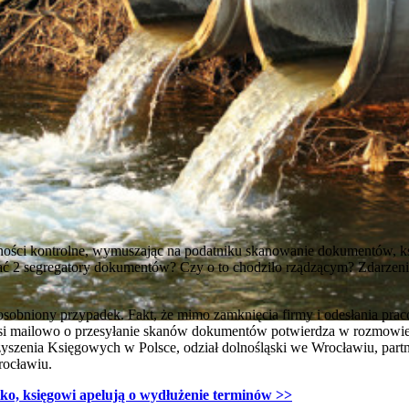
ości kontrolne, wymuszając na podatniku skanowanie dokumentów, ksią
 2 segregatory dokumentów? Czy o to chodziło rządzącym? Zdarzenie 
 odosobniony przypadek. Fakt, że mimo zamknięcia firmy i odesłania pr
osi mailowo o przesyłanie skanów dokumentów potwierdza w rozmowie
yszenia Księgowych w Polsce, odział dolnośląski we Wrocławiu, partn
rocławiu.
tko, księgowi apelują o wydłużenie terminów
>>