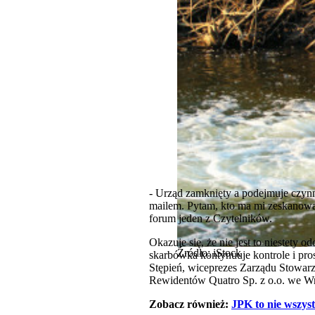
- Urząd zamknięty a podejmuje czynn
mailem. Pytam, kto ma mi zeskanować
forum jeden z Czytelników.
Okazuje się, że nie jest to niestety
Źródło: iStock
skarbówka kontynuuje kontrole i pr
Stępień, wiceprezes Zarządu Stowarz
Rewidentów Quatro Sp. z o.o. we W
Zobacz również:
JPK to nie wszys