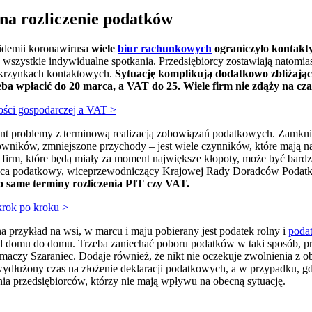
 na rozliczenie podatków
pidemii koronawirusa
wiele
biur rachunkowych
ograniczyło kontakty
y wszystkie indywidualne spotkania. Przedsiębiorcy zostawiają natomi
 skrzynkach kontaktowych.
Sytuację komplikują dodatkowo zbliżające
ba wpłacić do 20 marca, a VAT do 25. Wiele firm nie zdąży na cza
ości gospodarczej a VAT >
nt problemy z terminową realizacją zobowiązań podatkowych. Zamknięt
cowników, zmniejszone przychody – jest wiele czynników, które mają na
 firm, które będą miały za moment największe kłopoty, może być bardz
radca podatkowy, wiceprzewodniczący Krajowej Rady Doradców Poda
o same terminy rozliczenia PIT czy VAT.
krok po kroku >
na przykład na wsi, w marcu i maju pobierany jest podatek rolny i
poda
od domu do domu. Trzeba zaniechać poboru podatków w taki sposób, prz
umaczy Szaraniec. Dodaje również, że nikt nie oczekuje zwolnienia z
wydłużony czas na złożenie deklaracji podatkowych, a w przypadku, gd
nia przedsiębiorców, którzy nie mają wpływu na obecną sytuację.