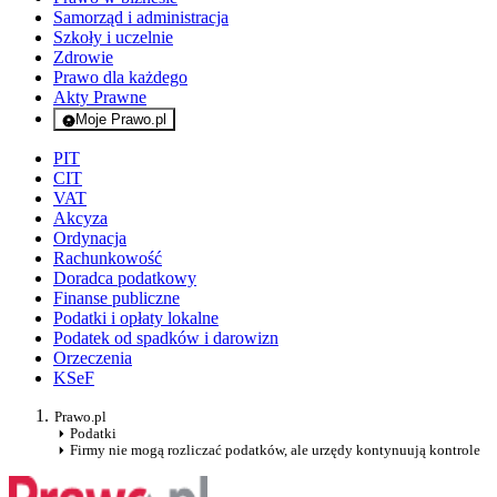
Samorząd i administracja
Szkoły i uczelnie
Zdrowie
Prawo dla każdego
Akty Prawne
Moje Prawo.pl
- rejestracja i logowanie do serwisu
PIT
CIT
VAT
Akcyza
Ordynacja
Rachunkowość
Doradca podatkowy
Finanse publiczne
Podatki i opłaty lokalne
Podatek od spadków i darowizn
Orzeczenia
KSeF
Prawo.pl
Podatki
Firmy nie mogą rozliczać podatków, ale urzędy kontynuują kontrole