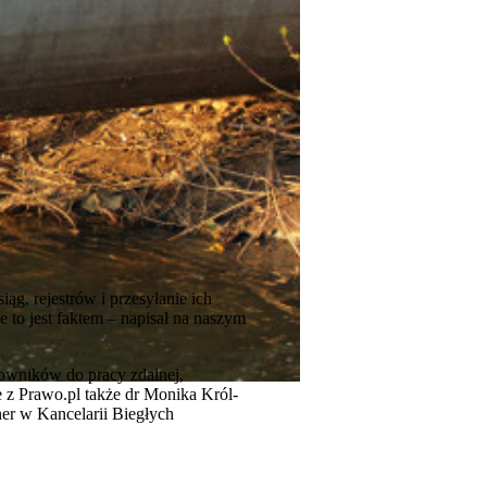
g, rejestrów i przesyłanie ich
to jest faktem – napisał na naszym
acowników do pracy zdalnej,
 z Prawo.pl także dr Monika Król-
er w Kancelarii Biegłych