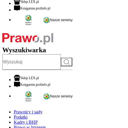
otwiera się w nowej karcie
Sklep LEX.pl
otwiera się w nowej karcie
Księgarnia profinfo.pl
Nasze serwisy
Wyszukiwarka
Szukaj
otwiera się w nowej karcie
Sklep LEX.pl
otwiera się w nowej karcie
Księgarnia profinfo.pl
Nasze serwisy
Prawnicy i sądy
Podatki
Kadry i BHP
Prawo w biznesie