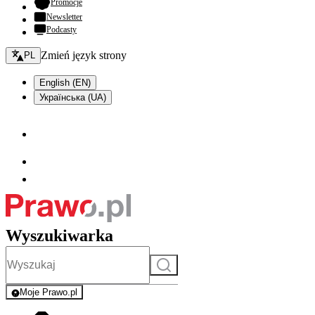
- otwiera się w nowej karcie
Promocje
Newsletter
Podcasty
Zmień język - bieżący:
Zmień język strony
PL
English (EN)
Українська (UA)
Wyszukiwarka
Szukaj
Moje Prawo.pl
- rejestracja i logowanie do serwisu