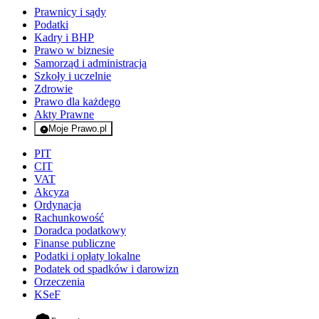
Prawnicy i sądy
Podatki
Kadry i BHP
Prawo w biznesie
Samorząd i administracja
Szkoły i uczelnie
Zdrowie
Prawo dla każdego
Akty Prawne
Moje Prawo.pl
- rejestracja i logowanie do serwisu
PIT
CIT
VAT
Akcyza
Ordynacja
Rachunkowość
Doradca podatkowy
Finanse publiczne
Podatki i opłaty lokalne
Podatek od spadków i darowizn
Orzeczenia
KSeF