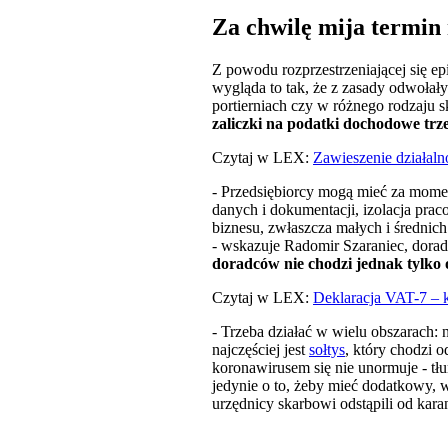
Za chwilę mija termin
Z powodu rozprzestrzeniającej się e
wygląda to tak, że z zasady odwołał
portierniach czy w różnego rodzaju
zaliczki na podatki dochodowe trze
Czytaj w LEX:
Zawieszenie działaln
- Przedsiębiorcy mogą mieć za mome
danych i dokumentacji, izolacja pra
biznesu, zwłaszcza małych i średnich
- wskazuje Radomir Szaraniec, do
doradców nie chodzi jednak tylko 
Czytaj w LEX:
Deklaracja VAT-7 – 
- Trzeba działać w wielu obszarach: 
najczęściej jest
sołtys
, który chodzi 
koronawirusem się nie unormuje - tł
jedynie o to, żeby mieć dodatkowy, 
urzędnicy skarbowi odstąpili od kara