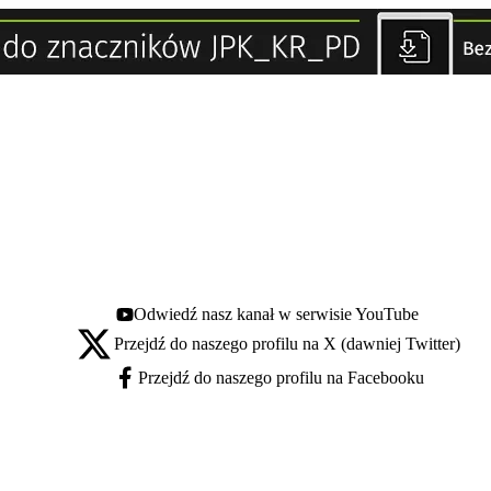
Odwiedź nasz kanał w serwisie YouTube
Youtube - otwiera się w nowej karcie
Przejdź do naszego profilu na X (dawniej Twitter)
X - otwiera się w nowej karcie
Przejdź do naszego profilu na Facebooku
Facebook - otwiera się w nowej karcie