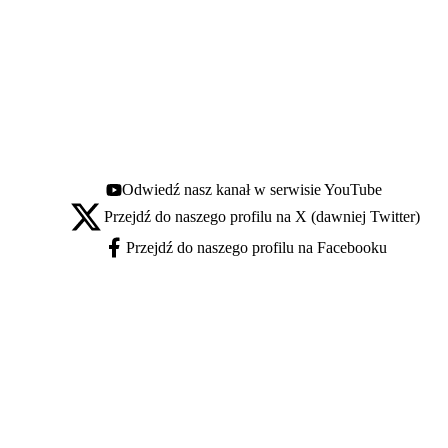
Odwiedź nasz kanał w serwisie YouTube
Youtube - otwiera się w nowej karcie
Przejdź do naszego profilu na X (dawniej Twitter)
X - otwiera się w nowej karcie
Przejdź do naszego profilu na Facebooku
Facebook - otwiera się w nowej karcie