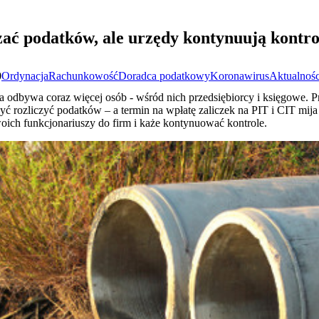
zać podatków, ale urzędy kontynuują kontro
0
Ordynacja
Rachunkowość
Doradca podatkowy
Koronawirus
Aktualnośc
odbywa coraz więcej osób - wśród nich przedsiębiorcy i księgowe. Pr
 rozliczyć podatków – a termin na wpłatę zaliczek na PIT i CIT mija
ich funkcjonariuszy do firm i każe kontynuować kontrole.