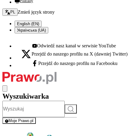
Podcasty
Zmień język - bieżący:
Zmień język strony
PL
English (EN)
Українська (UA)
Odwiedź nasz kanał w serwisie YouTube
Youtube - otwiera się w nowej karcie
Przejdź do naszego profilu na X (dawniej Twitter)
X - otwiera się w nowej karcie
Przejdź do naszego profilu na Facebooku
Facebook - otwiera się w nowej karcie
Wyszukiwarka
Szukaj
Moje Prawo.pl
- rejestracja i logowanie do serwisu