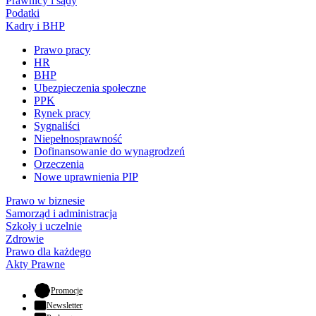
Prawnicy i sądy
Podatki
Kadry i BHP
Prawo pracy
HR
BHP
Ubezpieczenia społeczne
PPK
Rynek pracy
Sygnaliści
Niepełnosprawność
Dofinansowanie do wynagrodzeń
Orzeczenia
Nowe uprawnienia PIP
Prawo w biznesie
Samorząd i administracja
Szkoły i uczelnie
Zdrowie
Prawo dla każdego
Akty Prawne
- otwiera się w nowej karcie
Promocje
Newsletter