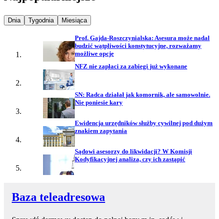
Najpopularniejsze wiadomości z
Najpopularniejsze wiadomości z
Najpopularniejsze wiadomości z
Dnia
Tygodnia
Miesiąca
Prof. Gajda-Roszczynialska: Asesura może nadal
budzić wątpliwości konstytucyjne, rozważamy
możliwe opcje
NFZ nie zapłaci za zabiegi już wykonane
SN: Radca działał jak komornik, ale samowolnie.
Nie poniesie kary
Ewidencja urzędników służby cywilnej pod dużym
znakiem zapytania
Sądowi asesorzy do likwidacji? W Komisji
Kodyfikacyjnej analiza, czy ich zastąpić
Baza teleadresowa