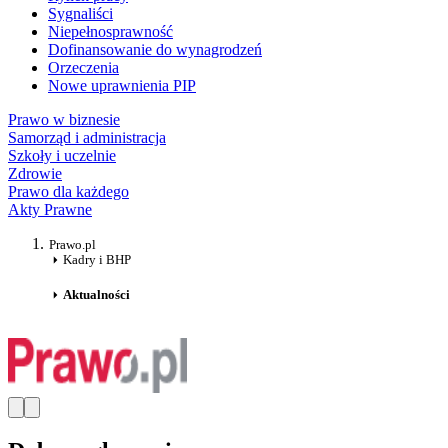
Sygnaliści
Niepełnosprawność
Dofinansowanie do wynagrodzeń
Orzeczenia
Nowe uprawnienia PIP
Prawo w biznesie
Samorząd i administracja
Szkoły i uczelnie
Zdrowie
Prawo dla każdego
Akty Prawne
Prawo.pl
Kadry i BHP
Aktualności