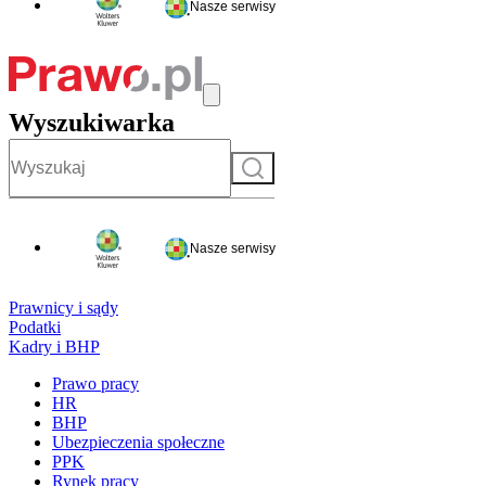
Nasze serwisy
Wyszukiwarka
Szukaj
Nasze serwisy
Prawnicy i sądy
Podatki
Kadry i BHP
Prawo pracy
HR
BHP
Ubezpieczenia społeczne
PPK
Rynek pracy