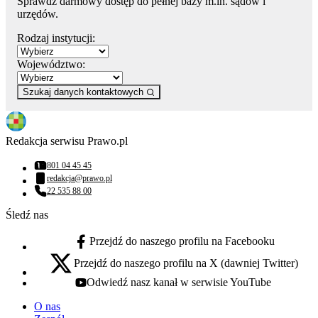
Sprawdź darmowy dostęp do pełnej bazy m.in. sądów i
urzędów.
Rodzaj instytucji:
Województwo:
Szukaj danych kontaktowych
Redakcja serwisu Prawo.pl
801 04 45 45
Numer telefonu:
redakcja@prawo.pl
Adres email:
22 535 88 00
Numer telefonu:
Śledź nas
Przejdź do naszego profilu na Facebooku
facebook - otwiera się w nowej karcie
Przejdź do naszego profilu na X (dawniej Twitter)
x - otwiera się w nowej karcie
Odwiedź nasz kanał w serwisie YouTube
youtube - otwiera się w nowej karcie
O nas