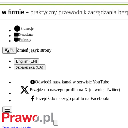
- otwiera się w nowej karcie
Promocje
Newsletter
Podcasty
Zmień język - bieżący:
Zmień język strony
PL
English (EN)
Українська (UA)
Odwiedź nasz kanał w serwisie YouTube
Youtube - otwiera się w nowej karcie
Przejdź do naszego profilu na X (dawniej Twitter)
X - otwiera się w nowej karcie
Przejdź do naszego profilu na Facebooku
Facebook - otwiera się w nowej karcie