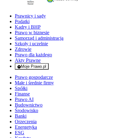
Prawnicy i sądy
Podatki
Kadry i BHP
Prawo w biznesie
Samorząd i administracja
Szkoły i uczelnie
Zdrowie
Prawo dla każdego
Akty Prawne
Moje Prawo.pl
- rejestracja i logowanie do serwisu
Prawo gospodarcze
Małe i średnie firmy
Spółki
Finanse
Prawo AI
Budownictwo
Środowisko
Banki
Orzeczenia
Energetyka
ESG