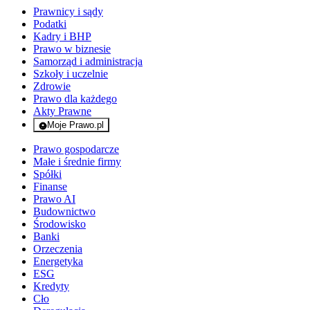
Prawnicy i sądy
Podatki
Kadry i BHP
Prawo w biznesie
Samorząd i administracja
Szkoły i uczelnie
Zdrowie
Prawo dla każdego
Akty Prawne
Moje Prawo.pl
- rejestracja i logowanie do serwisu
Prawo gospodarcze
Małe i średnie firmy
Spółki
Finanse
Prawo AI
Budownictwo
Środowisko
Banki
Orzeczenia
Energetyka
ESG
Kredyty
Cło