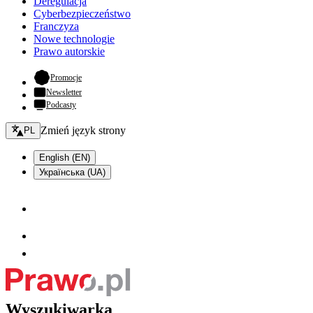
Deregulacja
Cyberbezpieczeństwo
Franczyza
Nowe technologie
Prawo autorskie
- otwiera się w nowej karcie
Promocje
Newsletter
Podcasty
Zmień język - bieżący:
Zmień język strony
PL
English (EN)
Українська (UA)
Wyszukiwarka