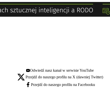
Odwiedź nasz kanał w serwisie YouTube
Youtube - otwiera się w nowej karcie
Przejdź do naszego profilu na X (dawniej Twitter)
X - otwiera się w nowej karcie
Przejdź do naszego profilu na Facebooku
Facebook - otwiera się w nowej karcie