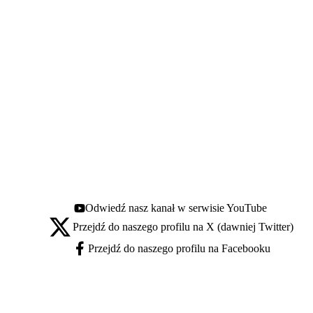
Odwiedź nasz kanał w serwisie YouTube
Youtube - otwiera się w nowej karcie
Przejdź do naszego profilu na X (dawniej Twitter)
X - otwiera się w nowej karcie
Przejdź do naszego profilu na Facebooku
Facebook - otwiera się w nowej karcie