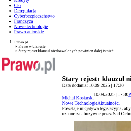
Kredyty
Cło
Deregulacja
Cyberbezpieczeństwo
Franczyza
Nowe technologie
Prawo autorskie
Prawo.pl
Prawo w biznesie
Stary rejestr klauzul niedozwolonych powinien dalej istnieć
Stary rejestr klauzul 
Data dodania: 10.09.2025 | 17:30
10.09.2025 | 17:30
P
Michał Kosiarski
Nowe Technologie
Aktualności
Powstaje inicjatywa legislacyjna, a
uznane za abuzywne przez Sąd Ochrony