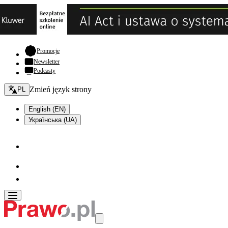
- otwiera się w nowej karcie
Promocje
Newsletter
Podcasty
Zmień język - bieżący:
Zmień język strony
PL
English (EN)
Українська (UA)