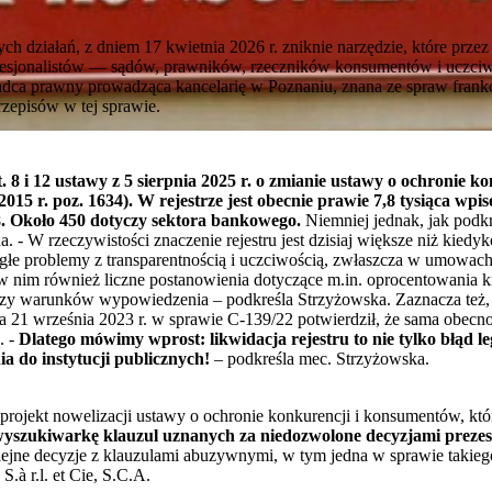
h działań, z dniem 17 kwietnia 2026 r. zniknie narzędzie, które przez 
fesjonalistów — sądów, prawników, rzeczników konsumentów i uczciw
 radca prawny prowadząca kancelarię w Poznaniu, znana ze spraw fr
rzepisów w tej sprawie.
. 8 i 12 ustawy z 5 sierpnia 2025 r. o zmianie ustawy o ochronie 
2015 r. poz. 1634). W rejestrze jest obecnie prawie 7,8 tysiąca wpi
8. Około 450 dotyczy sektora bankowego.
Niemniej jednak, jak podkr
a. - W rzeczywistości znaczenie rejestru jest dzisiaj większe niż kiedy
głe problemy z transparentnością i uczciwością, zwłaszcza w umowach
ę w nim również liczne postanowienia dotyczące m.in. oprocentowania 
czy warunków wypowiedzenia – podkreśla Strzyżowska. Zaznacza też,
21 września 2023 r. w sprawie C-139/22 potwierdził, że sama obecno
. -
Dlatego mówimy wprost: likwidacja rejestru to nie tylko błąd l
 do instytucji publicznych!
– podkreśla mec. Strzyżowska.
projekt nowelizacji ustawy o ochronie konkurencji i konsumentów, któr
yszukiwarkę klauzul uznanych za niedozwolone decyzjami preze
ejne decyzje z klauzulami abuzywnymi, w tym jedna w sprawie takiego
.à r.l. et Cie, S.C.A.