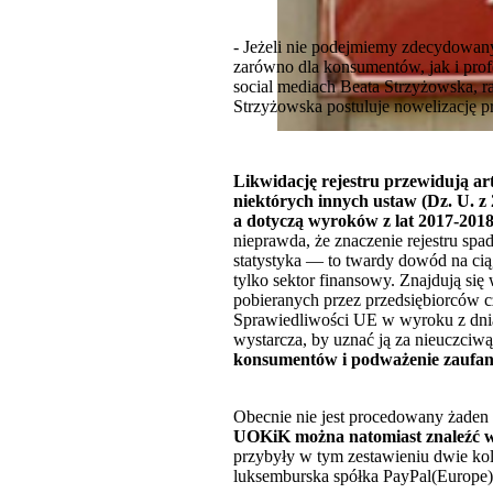
- Jeżeli nie podejmiemy zdecydowanyc
zarówno dla konsumentów, jak i pro
social mediach Beata Strzyżowska,
Strzyżowska postuluje nowelizację p
Likwidację rejestru przewidują art
niektórych innych ustaw (Dz. U. z 
a dotyczą wyroków z lat 2017-201
nieprawda, że znaczenie rejestru spad
statystyka — to twardy dowód na cią
tylko sektor finansowy. Znajdują si
pobieranych przez przedsiębiorców 
Sprawiedliwości UE w wyroku z dnia 
wystarcza, by uznać ją za nieuczciwą
konsumentów i podważenie zaufania
Obecnie nie jest procedowany żaden 
UOKiK można natomiast znaleźć w
przybyły w tym zestawieniu dwie kol
luksemburska spółka PayPal(Europe) S