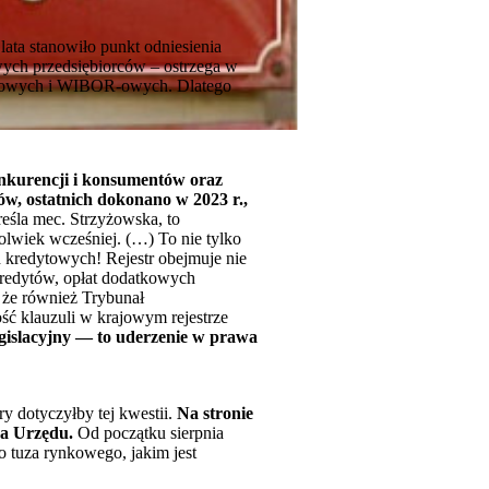
lata stanowiło punkt odniesienia
ych przedsiębiorców – ostrzega w
ankowych i WIBOR-owych. Dlatego
konkurencji i konsumentów oraz
sów, ostatnich dokonano w 2023 r.,
eśla mec. Strzyżowska, to
kolwiek wcześniej. (…) To nie tylko
 kredytowych! Rejestr obejmuje nie
kredytów, opłat dodatkowych
 że również Trybunał
ść klauzuli w krajowym rejestrze
egislacyjny — to uderzenie w prawa
y dotyczyłby tej kwestii.
Na stronie
sa Urzędu.
Od początku sierpnia
 tuza rynkowego, jakim jest