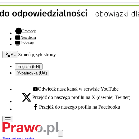
- otwiera się w nowej karcie
Promocje
Newsletter
Podcasty
Zmień język - bieżący:
Zmień język strony
PL
English (EN)
Українська (UA)
Odwiedź nasz kanał w serwisie YouTube
Youtube - otwiera się w nowej karcie
Przejdź do naszego profilu na X (dawniej Twitter)
X - otwiera się w nowej karcie
Przejdź do naszego profilu na Facebooku
Facebook - otwiera się w nowej karcie