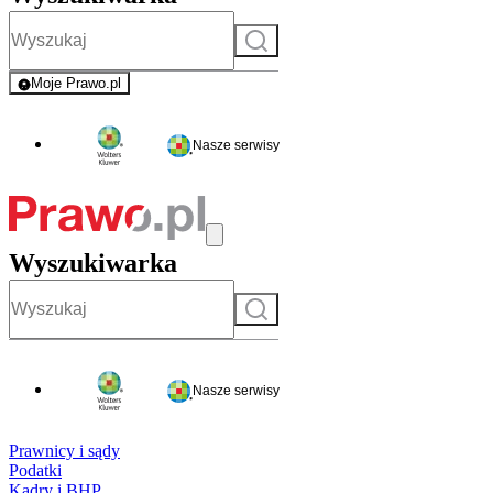
Szukaj
Moje Prawo.pl
- rejestracja i logowanie do serwisu
Nasze serwisy
Wyszukiwarka
Szukaj
Nasze serwisy
Prawnicy i sądy
Podatki
Kadry i BHP