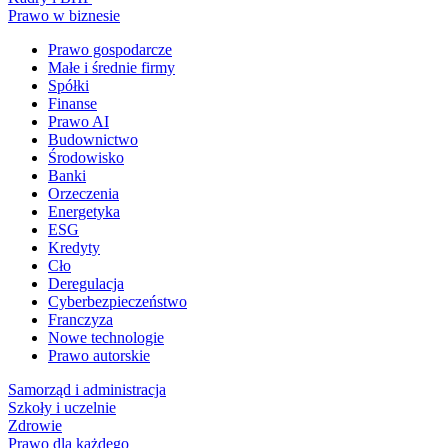
Prawo w biznesie
Prawo gospodarcze
Małe i średnie firmy
Spółki
Finanse
Prawo AI
Budownictwo
Środowisko
Banki
Orzeczenia
Energetyka
ESG
Kredyty
Cło
Deregulacja
Cyberbezpieczeństwo
Franczyza
Nowe technologie
Prawo autorskie
Samorząd i administracja
Szkoły i uczelnie
Zdrowie
Prawo dla każdego