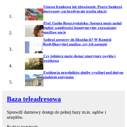
Ustawa frankowa już obowiązuje. Pozew bankowi
doręczony, rat kredytu nie trzeba płacić
Prof. Gajda-Roszczynialska: Asesura może nadal
budzić wątpliwości konstytucyjne, rozważamy
możliwe opcje
Sądowi asesorzy do likwidacji? W Komisji
Kodyfikacyjnej analiza, czy ich zastąpić
Czy żołnierz może dostać emeryturę zwykłą i
wojskową
Ewidencja urzędników służby cywilnej pod dużym
znakiem zapytania
Baza teleadresowa
Sprawdź darmowy dostęp do pełnej bazy m.in. sądów i
urzędów.
Rodzaj instytucji: