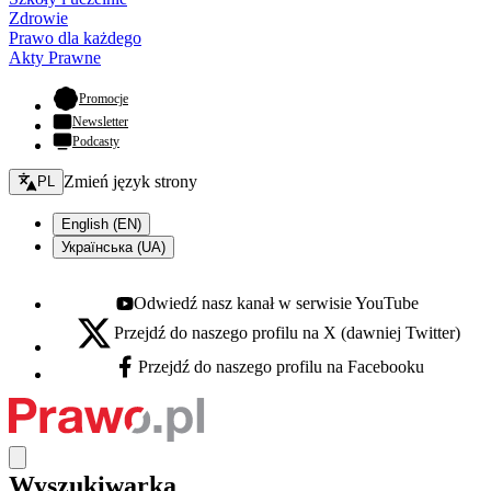
Zdrowie
Prawo dla każdego
Akty Prawne
- otwiera się w nowej karcie
Promocje
Newsletter
Podcasty
Zmień język - bieżący:
Zmień język strony
PL
English (EN)
Українська (UA)
Odwiedź nasz kanał w serwisie YouTube
Youtube - otwiera się w nowej karcie
Przejdź do naszego profilu na X (dawniej Twitter)
X - otwiera się w nowej karcie
Przejdź do naszego profilu na Facebooku
Facebook - otwiera się w nowej karcie
Wyszukiwarka