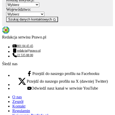
Województwo:
Szukaj danych kontaktowych
Redakcja serwisu Prawo.pl
801 04 45 45
Numer telefonu:
redakcja@prawo.pl
Adres email:
22 535 88 00
Numer telefonu:
Śledź nas
Przejdź do naszego profilu na Facebooku
facebook - otwiera się w nowej karcie
Przejdź do naszego profilu na X (dawniej Twitter)
x - otwiera się w nowej karcie
Odwiedź nasz kanał w serwisie YouTube
youtube - otwiera się w nowej karcie
O nas
Zespół
Kontakt
Regulamin