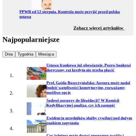
Przejdź do:
PPWR od 12 sierpnia. Kontrola może przyjść przed polską
ustawą
z sekc
Zobacz więcej artykułów
Najpopularniejsze
Najpopularniejsze wiadomości z
Najpopularniejsze wiadomości z
Najpopularniejsze wiadomości z
Dnia
Tygodnia
Miesiąca
Ustawa frankowa już obowiązuje. Pozew bankowi
doręczony, rat kredytu nie trzeba płacić
Prof. Gajda-Roszczynialska: Asesura może nadal
budzić wątpliwości konstytucyjne, rozważamy
możliwe opcje
Sądowi asesorzy do likwidacji? W Komisji
Kodyfikacyjnej analiza, czy ich zastąpić
Ewidencja urzędników służby cywilnej pod dużym
znakiem zapytania
Czy żołnierz może dostać emeryturę zwykłą i