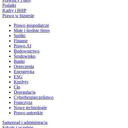
Prawnicy i sądy
Podatki
Kadry i BHP
Prawo w biznesie
Prawo gospodarcze
Małe i średnie firmy
Spółki
Finanse
Prawo AI
Budownictwo
Środowisko
Banki
Orzeczenia
Energetyka
ESG
Kredyty
Cło
Deregulacja
Cyberbezpieczeństwo
Franczyza
Nowe technologie
Prawo autorskie
Samorząd i administracja
Szkoły i uczelnie