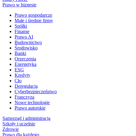
Prawo w biznesie
Prawo gospodarcze
Małe i średnie firmy
Spółki
Finanse
Prawo AI
Budownictwo
Środowisko
Banki
Orzeczenia
Energetyka
ESG
Kredyty
Cło
Deregulacja
Cyberbezpieczeństwo
Franczyza
Nowe technologie
Prawo autorskie
Samorząd i administracja
Szkoły i uczelnie
Zdrowie
Prawo dla każdego