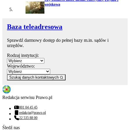
wojskową
Baza teleadresowa
Sprawdź darmowy dostęp do pełnej bazy m.in. sądów i
urzędów.
Rodzaj instytucji:
Województwo:
Szukaj danych kontaktowych
Redakcja serwisu Prawo.pl
801 04 45 45
Numer telefonu:
redakcja@prawo.pl
Adres email:
22 535 88 00
Numer telefonu:
Śledź nas