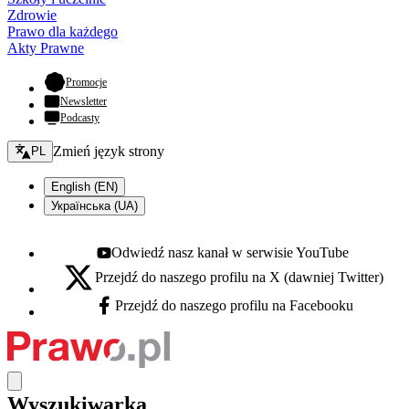
Zdrowie
Prawo dla każdego
Akty Prawne
- otwiera się w nowej karcie
Promocje
Newsletter
Podcasty
Zmień język - bieżący:
Zmień język strony
PL
English (EN)
Українська (UA)
Odwiedź nasz kanał w serwisie YouTube
Youtube - otwiera się w nowej karcie
Przejdź do naszego profilu na X (dawniej Twitter)
X - otwiera się w nowej karcie
Przejdź do naszego profilu na Facebooku
Facebook - otwiera się w nowej karcie
Wyszukiwarka