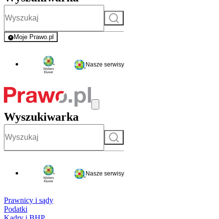
Szukaj
Moje Prawo.pl
- rejestracja i logowanie do serwisu
Nasze serwisy
Wyszukiwarka
Szukaj
Nasze serwisy
Prawnicy i sądy
Podatki
Kadry i BHP