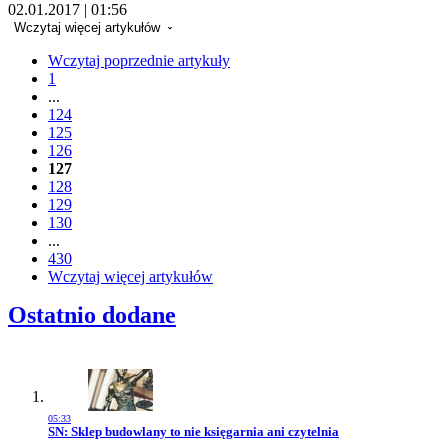
02.01.2017 | 01:56
Wczytaj więcej artykułów
Wczytaj poprzednie artykuły
1
...
124
125
126
127
128
129
130
...
430
Wczytaj więcej artykułów
Ostatnio dodane
05:33
Przejdź do artykułu:
SN: Sklep budowlany to nie księgarnia ani czytelnia