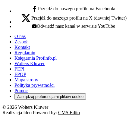
Przejdź do naszego profilu na Facebooku
facebook - otwiera się w nowej karcie
Przejdź do naszego profilu na X (dawniej Twitter)
x - otwiera się w nowej karcie
Odwiedź nasz kanał w serwisie YouTube
youtube - otwiera się w nowej karcie
O nas
Zespół
Kontakt
Regulamin
Księgarnia Profinfo.pl
Wolters Kluwer
FEPI
FPOP
Mapa strony
Polityka prywatności
Pomoc
Zarządzaj preferencjami plików cookie
© 2026 Wolters Kluwer
Realizacja Ideo Powered by:
CMS Edito