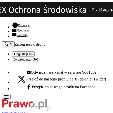
- otwiera się w nowej karcie
Promocje
Newsletter
Podcasty
Zmień język - bieżący:
Zmień język strony
PL
English (EN)
Українська (UA)
Odwiedź nasz kanał w serwisie YouTube
Youtube - otwiera się w nowej karcie
Przejdź do naszego profilu na X (dawniej Twitter)
X - otwiera się w nowej karcie
Przejdź do naszego profilu na Facebooku
Facebook - otwiera się w nowej karcie