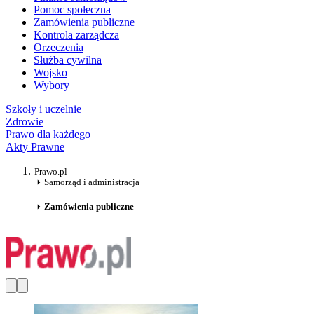
Pomoc społeczna
Zamówienia publiczne
Kontrola zarządcza
Orzeczenia
Służba cywilna
Wojsko
Wybory
Szkoły i uczelnie
Zdrowie
Prawo dla każdego
Akty Prawne
Prawo.pl
Samorząd i administracja
Zamówienia publiczne