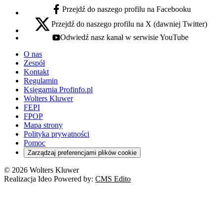
Przejdź do naszego profilu na Facebooku
facebook - otwiera się w nowej karcie
Przejdź do naszego profilu na X (dawniej Twitter)
x - otwiera się w nowej karcie
Odwiedź nasz kanał w serwisie YouTube
youtube - otwiera się w nowej karcie
O nas
Zespół
Kontakt
Regulamin
Księgarnia Profinfo.pl
Wolters Kluwer
FEPI
FPOP
Mapa strony
Polityka prywatności
Pomoc
Zarządzaj preferencjami plików cookie
© 2026 Wolters Kluwer
Realizacja Ideo Powered by:
CMS Edito