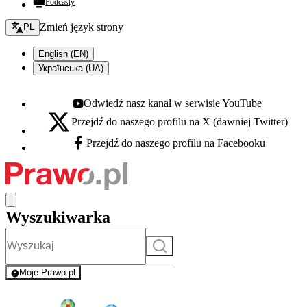
Podcasty
Zmień język - bieżący:
Zmień język strony
PL
English (EN)
Українська (UA)
Odwiedź nasz kanał w serwisie YouTube
Youtube - otwiera się w nowej karcie
Przejdź do naszego profilu na X (dawniej Twitter)
X - otwiera się w nowej karcie
Przejdź do naszego profilu na Facebooku
Facebook - otwiera się w nowej karcie
Wyszukiwarka
Szukaj
Moje Prawo.pl
- rejestracja i logowanie do serwisu