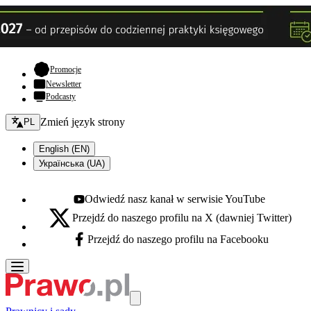
- otwiera się w nowej karcie
Promocje
Newsletter
Podcasty
Zmień język - bieżący:
Zmień język strony
PL
English (EN)
Українська (UA)
Odwiedź nasz kanał w serwisie YouTube
Youtube - otwiera się w nowej karcie
Przejdź do naszego profilu na X (dawniej Twitter)
X - otwiera się w nowej karcie
Przejdź do naszego profilu na Facebooku
Facebook - otwiera się w nowej karcie