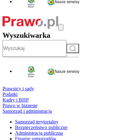
Nasze serwisy
Wyszukiwarka
Szukaj
Nasze serwisy
Prawnicy i sądy
Podatki
Kadry i BHP
Prawo w biznesie
Samorząd i administracja
Samorząd terytorialny
Bezpieczeństwo publiczne
Administracja publiczna
Finanse samorządów