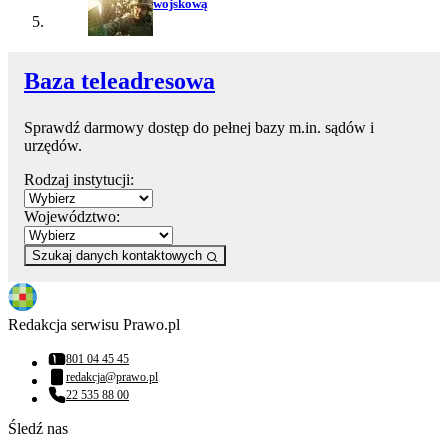
wojskową
Baza teleadresowa
Sprawdź darmowy dostęp do pełnej bazy m.in. sądów i
urzędów.
Rodzaj instytucji:
Województwo:
Szukaj danych kontaktowych
Redakcja serwisu Prawo.pl
801 04 45 45
Numer telefonu:
redakcja@prawo.pl
Adres email:
22 535 88 00
Numer telefonu:
Śledź nas