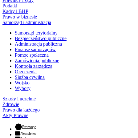
Prawnicy i sądy
Podatki
Kadry i BHP
Prawo w biznesie
Samorząd i administracja
Samorząd terytorialny
Bezpieczeństwo publiczne
Administracja publiczna
Finanse samorządów
Pomoc społeczna
Zamówienia publiczne
Kontrola zarządcza
Orzeczenia
Służba cywilna
Wojsko
Wybory
Szkoły i uczelnie
Zdrowie
Prawo dla każdego
Akty Prawne
- otwiera się w nowej karcie
Promocje
Newsletter