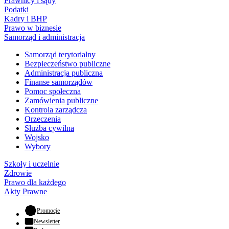
Prawnicy i sądy
Podatki
Kadry i BHP
Prawo w biznesie
Samorząd i administracja
Samorząd terytorialny
Bezpieczeństwo publiczne
Administracja publiczna
Finanse samorządów
Pomoc społeczna
Zamówienia publiczne
Kontrola zarządcza
Orzeczenia
Służba cywilna
Wojsko
Wybory
Szkoły i uczelnie
Zdrowie
Prawo dla każdego
Akty Prawne
- otwiera się w nowej karcie
Promocje
Newsletter