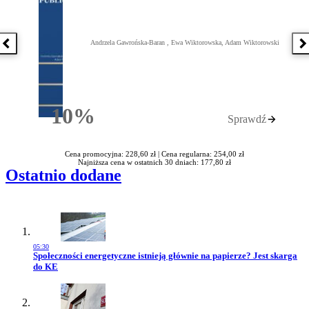
Andrzela Gawrońska-Baran , Ewa Wiktorowska, Adam Wiktorowski
Poprzednia książka
N
10%
Sprawdź
Rabatu
Cena promocyjna: 228,60 zł |
Cena regularna: 254,00 zł
Najniższa cena w ostatnich 30 dniach: 177,80 zł
Ostatnio dodane
05:30
Przejdź do artykułu:
Społeczności energetyczne istnieją głównie na papierze? Jest skarga
do KE