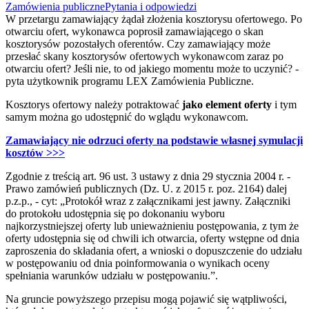
Zamówienia publiczne
Pytania i odpowiedzi
W przetargu zamawiający żądał złożenia kosztorysu ofertowego. Po
otwarciu ofert, wykonawca poprosił zamawiającego o skan
kosztorysów pozostałych oferentów. Czy zamawiający może
przesłać skany kosztorysów ofertowych wykonawcom zaraz po
otwarciu ofert? Jeśli nie, to od jakiego momentu może to uczynić? -
pyta użytkownik programu LEX Zamówienia Publiczne.
Kosztorys ofertowy należy potraktować
jako element oferty
i tym
samym można go udostępnić do wglądu wykonawcom.
Zamawiający nie odrzuci oferty na podstawie własnej symulacji
kosztów >>>
Zgodnie z treścią art. 96 ust. 3 ustawy z dnia 29 stycznia 2004 r. -
Prawo zamówień publicznych (Dz. U. z 2015 r. poz. 2164) dalej
p.z.p., - cyt: „Protokół wraz z załącznikami jest jawny. Załączniki
do protokołu udostępnia się po dokonaniu wyboru
najkorzystniejszej oferty lub unieważnieniu postępowania, z tym że
oferty udostępnia się od chwili ich otwarcia, oferty wstępne od dnia
zaproszenia do składania ofert, a wnioski o dopuszczenie do udziału
w postępowaniu od dnia poinformowania o wynikach oceny
spełniania warunków udziału w postępowaniu.”.
Na gruncie powyższego przepisu mogą pojawić się wątpliwości,