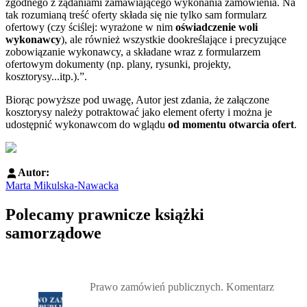
zgodnego z żądaniami zamawiającego wykonania zamówienia. Na
tak rozumianą treść oferty składa się nie tylko sam formularz
ofertowy (czy ściślej: wyrażone w nim
oświadczenie woli
wykonawcy
), ale również wszystkie dookreślające i precyzujące
zobowiązanie wykonawcy, a składane wraz z formularzem
ofertowym dokumenty (np. plany, rysunki, projekty,
kosztorysy...itp.).”.
Biorąc powyższe pod uwagę, Autor jest zdania, że załączone
kosztorysy należy potraktować jako element oferty i można je
udostępnić wykonawcom do wglądu
od momentu otwarcia ofert
.
Autor:
Marta Mikulska-Nawacka
Polecamy prawnicze książki
samorządowe
Przejdź do: Prawo zamówień publicznych. Komentarz, Andrzela G
Prawo zamówień publicznych. Komentarz