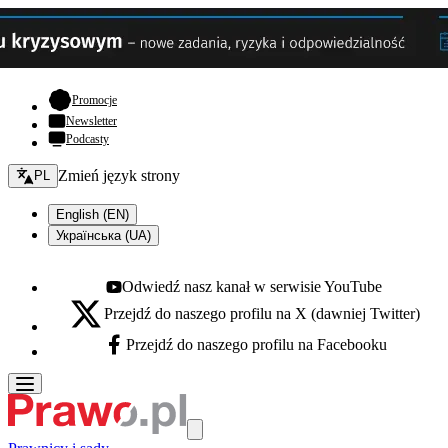
- otwiera się w nowej karcie
Promocje
Newsletter
Podcasty
Zmień język - bieżący:
Zmień język strony
PL
English (EN)
Українська (UA)
Odwiedź nasz kanał w serwisie YouTube
Youtube - otwiera się w nowej karcie
Przejdź do naszego profilu na X (dawniej Twitter)
X - otwiera się w nowej karcie
Przejdź do naszego profilu na Facebooku
Facebook - otwiera się w nowej karcie