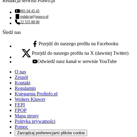
Redakcja serwisu Prawo.pl
801 04 45 45
Numer telefonu:
redakcja@prawo.pl
Adres email:
22 535 88 00
Numer telefonu:
Śledź nas
Przejdź do naszego profilu na Facebooku
facebook - otwiera się w nowej karcie
Przejdź do naszego profilu na X (dawniej Twitter)
x - otwiera się w nowej karcie
Odwiedź nasz kanał w serwisie YouTube
youtube - otwiera się w nowej karcie
O nas
Zespół
Kontakt
Regulamin
Księgarnia Profinfo.pl
Wolters Kluwer
FEPI
FPOP
Mapa strony
Polityka prywatności
Pomoc
Zarządzaj preferencjami plików cookie