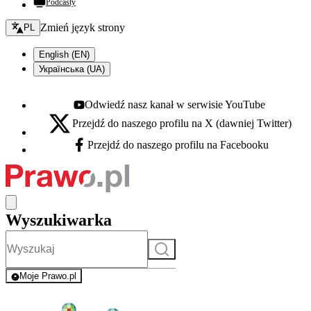
Podcasty
Zmień język - bieżący:
Zmień język strony
PL
English (EN)
Українська (UA)
Odwiedź nasz kanał w serwisie YouTube
Youtube - otwiera się w nowej karcie
Przejdź do naszego profilu na X (dawniej Twitter)
X - otwiera się w nowej karcie
Przejdź do naszego profilu na Facebooku
Facebook - otwiera się w nowej karcie
Wyszukiwarka
Szukaj
Moje Prawo.pl
- rejestracja i logowanie do serwisu