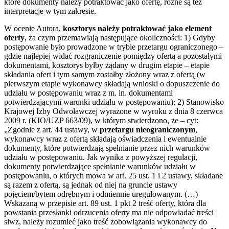
które dokumenty należy potraktować jako ofertę, różne są też
interpretacje w tym zakresie.
W ocenie Autora,
kosztorys należy potraktować jako element
oferty
, za czym przemawiają następujące okoliczności: 1) Gdyby
postępowanie było prowadzone w trybie przetargu ograniczonego –
gdzie najlepiej widać rozgraniczenie pomiędzy ofertą a pozostałymi
dokumentami, kosztorys byłby żądany w drugim etapie – etapie
składania ofert i tym samym zostałby złożony wraz z ofertą (w
pierwszym etapie wykonawcy składają wnioski o dopuszczenie do
udziału w postępowaniu wraz z m. in. dokumentami
potwierdzającymi warunki udziału w postępowaniu); 2) Stanowisko
Krajowej Izby Odwoławczej wyrażone w wyroku z dnia 8 czerwca
2009 r. (KIO/UZP 663/09), w którym stwierdzono, że – cyt:
„Zgodnie z art. 44 ustawy, w
przetargu nieograniczonym
,
wykonawcy wraz z ofertą składają oświadczenia i ewentualnie
dokumenty, które potwierdzają spełnianie przez nich warunków
udziału w postępowaniu. Jak wynika z powyższej regulacji,
dokumenty potwierdzające spełnianie warunków udziału w
postępowaniu, o których mowa w art. 25 ust. 1 i 2 ustawy, składane
są razem z ofertą, są jednak od niej na gruncie ustawy
pojęciem/bytem odrębnym i odmiennie uregulowanym. (…)
Wskazaną w przepisie art. 89 ust. 1 pkt 2 treść oferty, która dla
powstania przesłanki odrzucenia oferty ma nie odpowiadać treści
siwz, należy rozumieć jako treść zobowiązania wykonawcy do