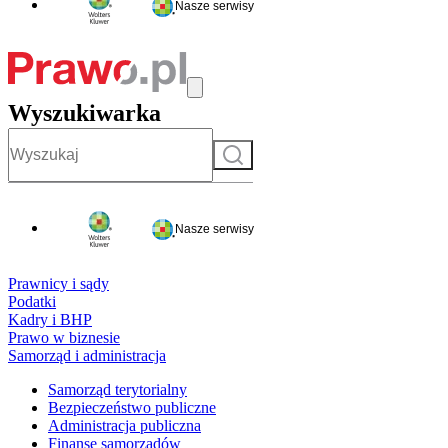
Nasze serwisy
Wyszukiwarka
Szukaj
Nasze serwisy
Prawnicy i sądy
Podatki
Kadry i BHP
Prawo w biznesie
Samorząd i administracja
Samorząd terytorialny
Bezpieczeństwo publiczne
Administracja publiczna
Finanse samorządów