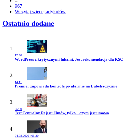
...
967
Wczytaj więcej artykułów
Ostatnio dodane
17:50
Przejdź do artykułu:
WordPress z krytycznymi lukami. Jest rekomendacja dla KSC
14:11
Przejdź do artykułu:
Premier zapowiada kontrolę po alarmie na Lubelszczyźnie
05:30
Przejdź do artykułu:
Jest Centralny Rejestr Umów, tylko... czym jest umowa
04.08.2026 | 05:30