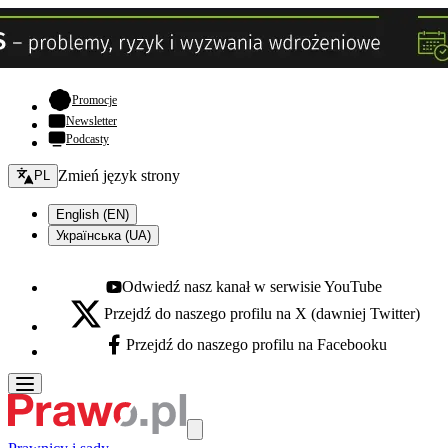
- otwiera się w nowej karcie
Promocje
Newsletter
Podcasty
Zmień język - bieżący:
Zmień język strony
PL
English (EN)
Українська (UA)
Odwiedź nasz kanał w serwisie YouTube
Youtube - otwiera się w nowej karcie
Przejdź do naszego profilu na X (dawniej Twitter)
X - otwiera się w nowej karcie
Przejdź do naszego profilu na Facebooku
Facebook - otwiera się w nowej karcie