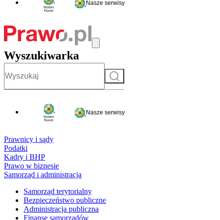
Nasze serwisy
Wyszukiwarka
Szukaj
Nasze serwisy
Prawnicy i sądy
Podatki
Kadry i BHP
Prawo w biznesie
Samorząd i administracja
Samorząd terytorialny
Bezpieczeństwo publiczne
Administracja publiczna
Finanse samorządów