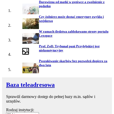
Darowizna od matki w gotówce a zwolnienie z
podatku
Czy żołnierz może dostać emeryturę zwykłą i
wojskową
W ramach śledztwa zablokowano strony portalu
Lexspace
Prof. Zoll: Trybunał pani Przyłębskiej jest
niekonstytucyjny
Poszukiwanie skarbów bez pozwoleń dopiero za
dwa lata
Baza teleadresowa
Sprawdź darmowy dostęp do pełnej bazy m.in. sądów i
urzędów.
Rodzaj instytucji: