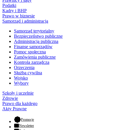
Prawnicy i sądy
Podatki
Kadry i BHP
Prawo w biznesie
Samorząd i administracja
Samorząd terytorialny
Bezpieczeństwo publiczne
Administracja publiczna
Finanse samorządów
Pomoc społeczna
Zamówienia publiczne
Kontrola zarządcza
Orzeczenia
Służba cywilna
Wojsko
Wybory
Szkoły i uczelnie
Zdrowie
Prawo dla każdego
Akty Prawne
- otwiera się w nowej karcie
Promocje
Newsletter