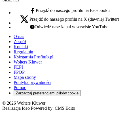
Przejdź do naszego profilu na Facebooku
facebook - otwiera się w nowej karcie
Przejdź do naszego profilu na X (dawniej Twitter)
x - otwiera się w nowej karcie
Odwiedź nasz kanał w serwisie YouTube
youtube - otwiera się w nowej karcie
O nas
Zespół
Kontakt
Regulamin
Księgarnia Profinfo.pl
Wolters Kluwer
FEPI
FPOP
Mapa strony
Polityka prywatności
Pomoc
Zarządzaj preferencjami plików cookie
© 2026 Wolters Kluwer
Realizacja Ideo Powered by:
CMS Edito