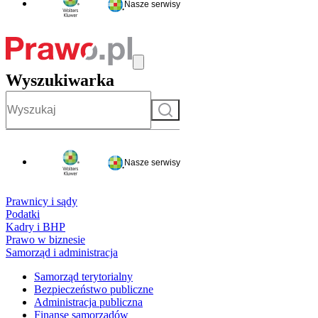
Nasze serwisy
Wyszukiwarka
Szukaj
Nasze serwisy
Prawnicy i sądy
Podatki
Kadry i BHP
Prawo w biznesie
Samorząd i administracja
Samorząd terytorialny
Bezpieczeństwo publiczne
Administracja publiczna
Finanse samorządów