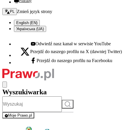
Podcasty
Zmień język - bieżący:
Zmień język strony
PL
English (EN)
Українська (UA)
Odwiedź nasz kanał w serwisie YouTube
Youtube - otwiera się w nowej karcie
Przejdź do naszego profilu na X (dawniej Twitter)
X - otwiera się w nowej karcie
Przejdź do naszego profilu na Facebooku
Facebook - otwiera się w nowej karcie
Wyszukiwarka
Szukaj
Moje Prawo.pl
- rejestracja i logowanie do serwisu