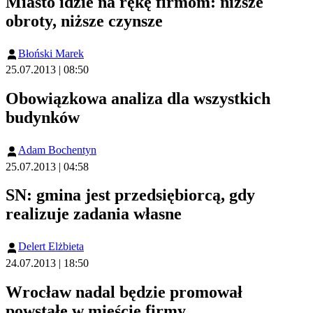
Miasto idzie na rękę firmom: niższe
obroty, niższe czynsze
Błoński Marek
25.07.2013 | 08:50
Obowiązkowa analiza dla wszystkich
budynków
Adam Bochentyn
25.07.2013 | 04:58
SN: gmina jest przedsiębiorcą, gdy
realizuje zadania własne
Delert Elżbieta
24.07.2013 | 18:50
Wrocław nadal będzie promował
powstałe w mieście firmy