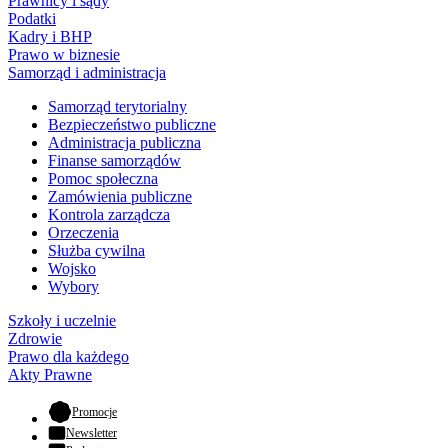
Prawnicy i sądy
Podatki
Kadry i BHP
Prawo w biznesie
Samorząd i administracja
Samorząd terytorialny
Bezpieczeństwo publiczne
Administracja publiczna
Finanse samorządów
Pomoc społeczna
Zamówienia publiczne
Kontrola zarządcza
Orzeczenia
Służba cywilna
Wojsko
Wybory
Szkoły i uczelnie
Zdrowie
Prawo dla każdego
Akty Prawne
- otwiera się w nowej karcie
Promocje
Newsletter