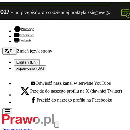
- otwiera się w nowej karcie
Promocje
Newsletter
Podcasty
Zmień język - bieżący:
Zmień język strony
PL
English (EN)
Українська (UA)
Odwiedź nasz kanał w serwisie YouTube
Youtube - otwiera się w nowej karcie
Przejdź do naszego profilu na X (dawniej Twitter)
X - otwiera się w nowej karcie
Przejdź do naszego profilu na Facebooku
Facebook - otwiera się w nowej karcie