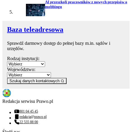
AI przeszkoli pracowników z nowych przepisów o
mobbingu
Baza teleadresowa
Sprawdź darmowy dostęp do pełnej bazy m.in. sądów i
urzędów.
Rodzaj instytucji:
Województwo:
Szukaj danych kontaktowych
Redakcja serwisu Prawo.pl
801 04 45 45
Numer telefonu:
redakcja@prawo.pl
Adres email:
22 535 88 00
Numer telefonu:
Śledź nas