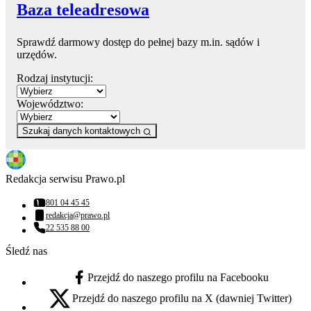
Baza teleadresowa
Sprawdź darmowy dostęp do pełnej bazy m.in. sądów i
urzędów.
Rodzaj instytucji:
Województwo:
Szukaj danych kontaktowych
Redakcja serwisu Prawo.pl
801 04 45 45
Numer telefonu:
redakcja@prawo.pl
Adres email:
22 535 88 00
Numer telefonu:
Śledź nas
Przejdź do naszego profilu na Facebooku
facebook - otwiera się w nowej karcie
Przejdź do naszego profilu na X (dawniej Twitter)
x - otwiera się w nowej karcie