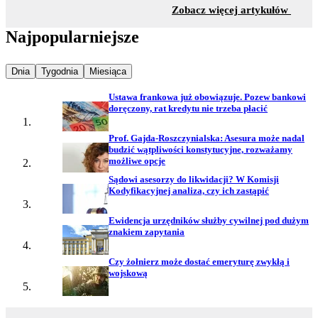
z sekc
Zobacz więcej artykułów
Najpopularniejsze
Najpopularniejsze wiadomości z
Najpopularniejsze wiadomości z
Najpopularniejsze wiadomości z
Dnia
Tygodnia
Miesiąca
Ustawa frankowa już obowiązuje. Pozew bankowi
doręczony, rat kredytu nie trzeba płacić
Prof. Gajda-Roszczynialska: Asesura może nadal
budzić wątpliwości konstytucyjne, rozważamy
możliwe opcje
Sądowi asesorzy do likwidacji? W Komisji
Kodyfikacyjnej analiza, czy ich zastąpić
Ewidencja urzędników służby cywilnej pod dużym
znakiem zapytania
Czy żołnierz może dostać emeryturę zwykłą i
wojskową