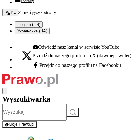
Podcasty
Zmień język - bieżący:
Zmień język strony
PL
English (EN)
Українська (UA)
Odwiedź nasz kanał w serwisie YouTube
Youtube - otwiera się w nowej karcie
Przejdź do naszego profilu na X (dawniej Twitter)
X - otwiera się w nowej karcie
Przejdź do naszego profilu na Facebooku
Facebook - otwiera się w nowej karcie
Wyszukiwarka
Szukaj
Moje Prawo.pl
- rejestracja i logowanie do serwisu