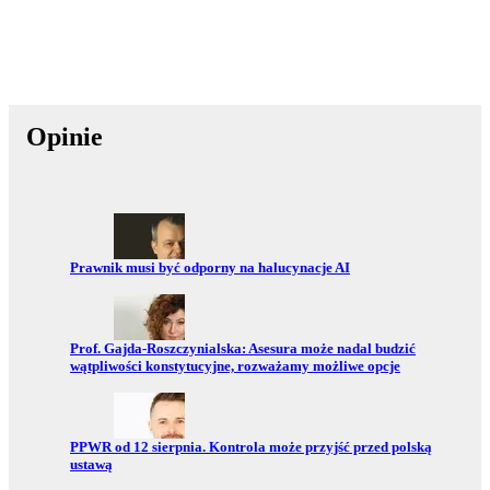
Opinie
Przejdź do:
Prawnik musi być odporny na halucynacje AI
Przejdź do:
Prof. Gajda-Roszczynialska: Asesura może nadal budzić
wątpliwości konstytucyjne, rozważamy możliwe opcje
Przejdź do:
PPWR od 12 sierpnia. Kontrola może przyjść przed polską
ustawą