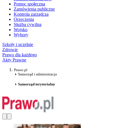
Pomoc społeczna
Zamówienia publiczne
Kontrola zarządcza
Orzeczenia
Służba cywilna
Wojsko
Wybory
Szkoły i uczelnie
Zdrowie
Prawo dla każdego
Akty Prawne
Prawo.pl
Samorząd i administracja
Samorząd terytorialny