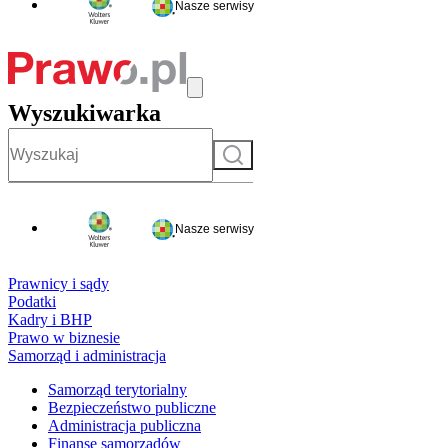
Nasze serwisy
Wyszukiwarka
Szukaj
Nasze serwisy
Prawnicy i sądy
Podatki
Kadry i BHP
Prawo w biznesie
Samorząd i administracja
Samorząd terytorialny
Bezpieczeństwo publiczne
Administracja publiczna
Finanse samorządów