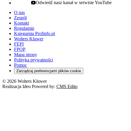
Odwiedź nasz kanał w serwisie YouTube
youtube - otwiera się w nowej karcie
O nas
Zespół
Kontakt
Regulamin
Księgarnia Profinfo.pl
Wolters Kluwer
FEPI
FPOP
Mapa strony
Polityka prywatności
Pomoc
Zarządzaj preferencjami plików cookie
© 2026 Wolters Kluwer
Realizacja Ideo Powered by:
CMS Edito