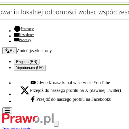
- otwiera się w nowej karcie
Promocje
Newsletter
Podcasty
Zmień język - bieżący:
Zmień język strony
PL
English (EN)
Українська (UA)
Odwiedź nasz kanał w serwisie YouTube
Youtube - otwiera się w nowej karcie
Przejdź do naszego profilu na X (dawniej Twitter)
X - otwiera się w nowej karcie
Przejdź do naszego profilu na Facebooku
Facebook - otwiera się w nowej karcie