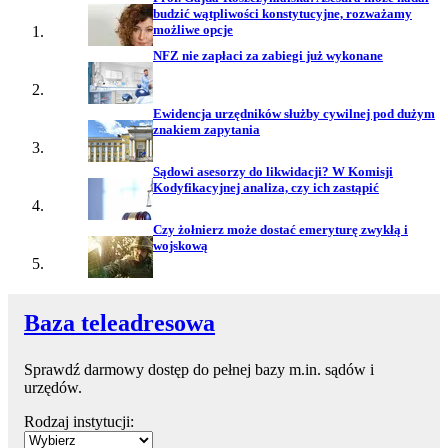
budzić wątpliwości konstytucyjne, rozważamy
możliwe opcje
NFZ nie zapłaci za zabiegi już wykonane
Ewidencja urzędników służby cywilnej pod dużym
znakiem zapytania
Sądowi asesorzy do likwidacji? W Komisji
Kodyfikacyjnej analiza, czy ich zastąpić
Czy żołnierz może dostać emeryturę zwykłą i
wojskową
Baza teleadresowa
Sprawdź darmowy dostęp do pełnej bazy m.in. sądów i
urzędów.
Rodzaj instytucji: