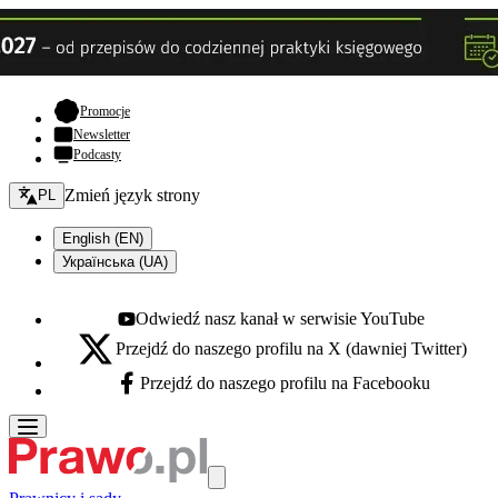
- otwiera się w nowej karcie
Promocje
Newsletter
Podcasty
Zmień język - bieżący:
Zmień język strony
PL
English (EN)
Українська (UA)
Odwiedź nasz kanał w serwisie YouTube
Youtube - otwiera się w nowej karcie
Przejdź do naszego profilu na X (dawniej Twitter)
X - otwiera się w nowej karcie
Przejdź do naszego profilu na Facebooku
Facebook - otwiera się w nowej karcie