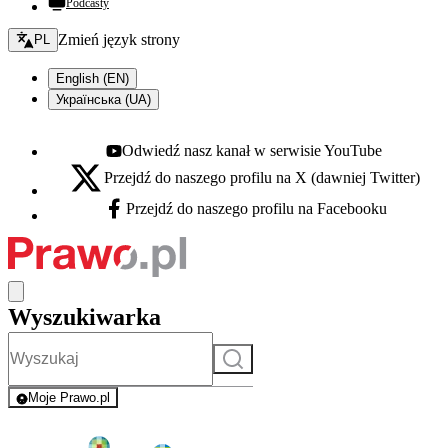
Podcasty
Zmień język - bieżący:
Zmień język strony
PL
English (EN)
Українська (UA)
Odwiedź nasz kanał w serwisie YouTube
Youtube - otwiera się w nowej karcie
Przejdź do naszego profilu na X (dawniej Twitter)
X - otwiera się w nowej karcie
Przejdź do naszego profilu na Facebooku
Facebook - otwiera się w nowej karcie
Wyszukiwarka
Szukaj
Moje Prawo.pl
- rejestracja i logowanie do serwisu