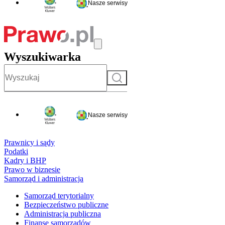
Nasze serwisy
Wyszukiwarka
Szukaj
Nasze serwisy
Prawnicy i sądy
Podatki
Kadry i BHP
Prawo w biznesie
Samorząd i administracja
Samorząd terytorialny
Bezpieczeństwo publiczne
Administracja publiczna
Finanse samorządów