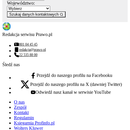
Województwo:
Szukaj danych kontaktowych
Redakcja serwisu Prawo.pl
801 04 45 45
Numer telefonu:
redakcja@prawo.pl
Adres email:
22 535 88 00
Numer telefonu:
Śledź nas
Przejdź do naszego profilu na Facebooku
facebook - otwiera się w nowej karcie
Przejdź do naszego profilu na X (dawniej Twitter)
x - otwiera się w nowej karcie
Odwiedź nasz kanał w serwisie YouTube
youtube - otwiera się w nowej karcie
O nas
Zespół
Kontakt
Regulamin
Księgarnia Profinfo.pl
Wolters Kluwer