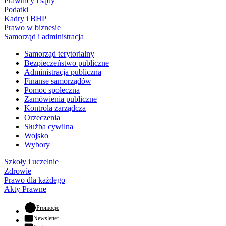
Prawnicy i sądy
Podatki
Kadry i BHP
Prawo w biznesie
Samorząd i administracja
Samorząd terytorialny
Bezpieczeństwo publiczne
Administracja publiczna
Finanse samorządów
Pomoc społeczna
Zamówienia publiczne
Kontrola zarządcza
Orzeczenia
Służba cywilna
Wojsko
Wybory
Szkoły i uczelnie
Zdrowie
Prawo dla każdego
Akty Prawne
- otwiera się w nowej karcie
Promocje
Newsletter