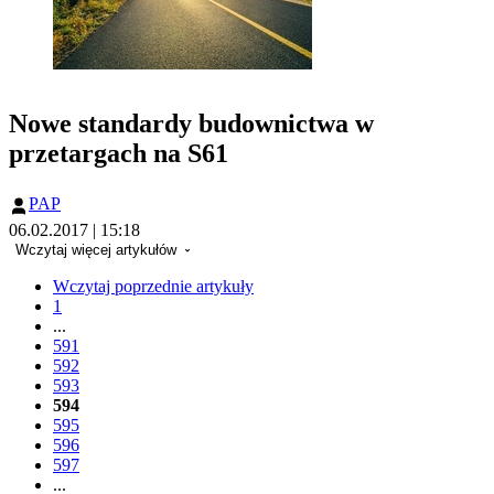
Nowe standardy budownictwa w
przetargach na S61
PAP
06.02.2017 | 15:18
Wczytaj więcej artykułów
Wczytaj poprzednie artykuły
1
...
591
592
593
594
595
596
597
...