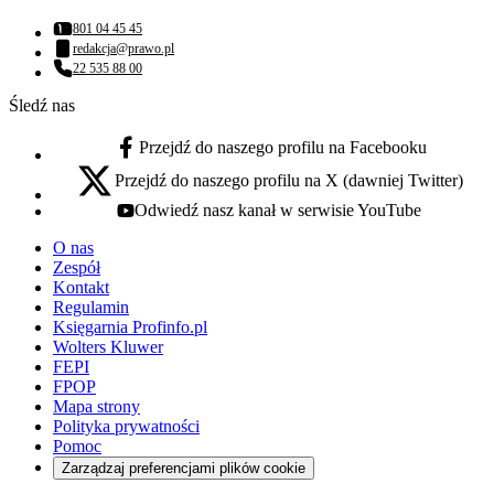
801 04 45 45
Numer telefonu:
redakcja@prawo.pl
Adres email:
22 535 88 00
Numer telefonu:
Śledź nas
Przejdź do naszego profilu na Facebooku
facebook - otwiera się w nowej karcie
Przejdź do naszego profilu na X (dawniej Twitter)
x - otwiera się w nowej karcie
Odwiedź nasz kanał w serwisie YouTube
youtube - otwiera się w nowej karcie
O nas
Zespół
Kontakt
Regulamin
Księgarnia Profinfo.pl
Wolters Kluwer
FEPI
FPOP
Mapa strony
Polityka prywatności
Pomoc
Zarządzaj preferencjami plików cookie