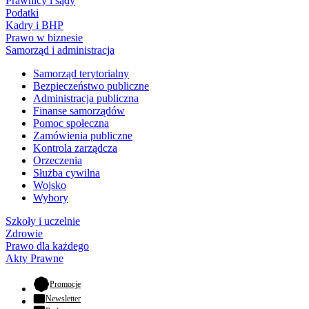
Prawnicy i sądy
Podatki
Kadry i BHP
Prawo w biznesie
Samorząd i administracja
Samorząd terytorialny
Bezpieczeństwo publiczne
Administracja publiczna
Finanse samorządów
Pomoc społeczna
Zamówienia publiczne
Kontrola zarządcza
Orzeczenia
Służba cywilna
Wojsko
Wybory
Szkoły i uczelnie
Zdrowie
Prawo dla każdego
Akty Prawne
- otwiera się w nowej karcie
Promocje
Newsletter