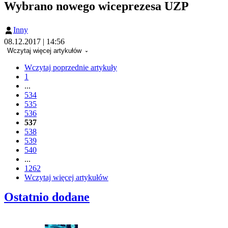
Wybrano nowego wiceprezesa UZP
Inny
08.12.2017 | 14:56
Wczytaj więcej artykułów
Wczytaj poprzednie artykuły
1
...
534
535
536
537
538
539
540
...
1262
Wczytaj więcej artykułów
Ostatnio dodane