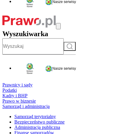
Nasze serwisy
Wyszukiwarka
Szukaj
Nasze serwisy
Prawnicy i sądy
Podatki
Kadry i BHP
Prawo w biznesie
Samorząd i administracja
Samorząd terytorialny
Bezpieczeństwo publiczne
Administracja publiczna
Finanse samorządów