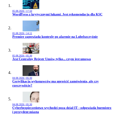
05.08.2026 | 17:50
Przejdź do artykułu:
WordPress z krytycznymi lukami. Jest rekomendacja dla KSC
05.08.2026 | 14:11
Przejdź do artykułu:
Premier zapowiada kontrolę po alarmie na Lubelszczyźnie
05.08.2026 | 05:30
Przejdź do artykułu:
Jest Centralny Rejestr Umów, tylko... czym jest umowa
04.08.2026 | 05:30
Przejdź do artykułu:
Certyfikacja wykonawców ma uprościć zamówienia, ale czy
rzeczywiście?
04.08.2026 | 05:30
Przejdź do artykułu:
Cyberbezpieczeństwo wychodzi poza dział IT - odpowiada burmistrz
i prezydent miasta