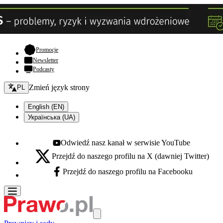
- otwiera się w nowej karcie
Promocje
Newsletter
Podcasty
Zmień język - bieżący:
Zmień język strony
PL
English (EN)
Українська (UA)
Odwiedź nasz kanał w serwisie YouTube
Youtube - otwiera się w nowej karcie
Przejdź do naszego profilu na X (dawniej Twitter)
X - otwiera się w nowej karcie
Przejdź do naszego profilu na Facebooku
Facebook - otwiera się w nowej karcie