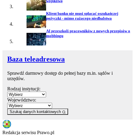
wojskową
Klient banku nie musi spłacać oszukańczej
pożyczki - mimo rażącego niedbalstwa
AI przeszkoli pracowników z nowych przepisów o
mobbingu
Baza teleadresowa
Sprawdź darmowy dostęp do pełnej bazy m.in. sądów i
urzędów.
Rodzaj instytucji:
Województwo:
Szukaj danych kontaktowych
Redakcja serwisu Prawo.pl