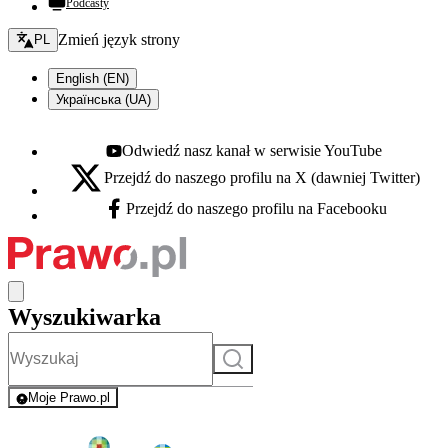
Podcasty
Zmień język - bieżący:
Zmień język strony
PL
English (EN)
Українська (UA)
Odwiedź nasz kanał w serwisie YouTube
Youtube - otwiera się w nowej karcie
Przejdź do naszego profilu na X (dawniej Twitter)
X - otwiera się w nowej karcie
Przejdź do naszego profilu na Facebooku
Facebook - otwiera się w nowej karcie
Wyszukiwarka
Szukaj
Moje Prawo.pl
- rejestracja i logowanie do serwisu