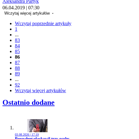
Aleksandra Partyk
06.04.2019 | 07:30
Wczytaj więcej artykułów
Wczytaj poprzednie artykuły
1
...
83
84
85
86
87
88
89
...
92
Wczytaj więcej artykułów
Ostatnio dodane
03.08.2026 | 17:19
Przejdź do artykułu:
Prezydent ułaskawił trzy osoby