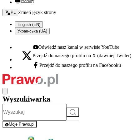
Podcasty
Zmień język - bieżący:
Zmień język strony
PL
English (EN)
Українська (UA)
Odwiedź nasz kanał w serwisie YouTube
Youtube - otwiera się w nowej karcie
Przejdź do naszego profilu na X (dawniej Twitter)
X - otwiera się w nowej karcie
Przejdź do naszego profilu na Facebooku
Facebook - otwiera się w nowej karcie
Wyszukiwarka
Szukaj
Moje Prawo.pl
- rejestracja i logowanie do serwisu