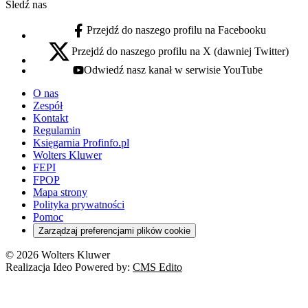
Śledź nas
Przejdź do naszego profilu na Facebooku
facebook - otwiera się w nowej karcie
Przejdź do naszego profilu na X (dawniej Twitter)
x - otwiera się w nowej karcie
Odwiedź nasz kanał w serwisie YouTube
youtube - otwiera się w nowej karcie
O nas
Zespół
Kontakt
Regulamin
Księgarnia Profinfo.pl
Wolters Kluwer
FEPI
FPOP
Mapa strony
Polityka prywatności
Pomoc
Zarządzaj preferencjami plików cookie
© 2026 Wolters Kluwer
Realizacja Ideo Powered by:
CMS Edito