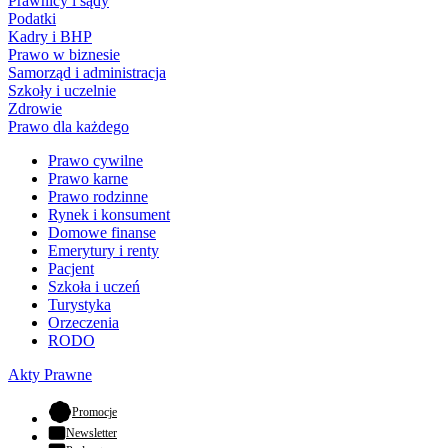
Prawnicy i sądy
Podatki
Kadry i BHP
Prawo w biznesie
Samorząd i administracja
Szkoły i uczelnie
Zdrowie
Prawo dla każdego
Prawo cywilne
Prawo karne
Prawo rodzinne
Rynek i konsument
Domowe finanse
Emerytury i renty
Pacjent
Szkoła i uczeń
Turystyka
Orzeczenia
RODO
Akty Prawne
- otwiera się w nowej karcie
Promocje
Newsletter