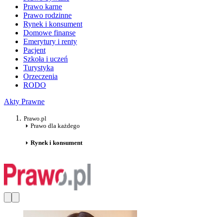
Prawo karne
Prawo rodzinne
Rynek i konsument
Domowe finanse
Emerytury i renty
Pacjent
Szkoła i uczeń
Turystyka
Orzeczenia
RODO
Akty Prawne
Prawo.pl
Prawo dla każdego
Rynek i konsument