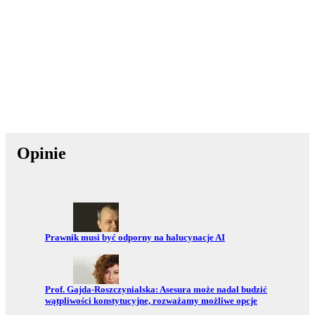
Opinie
Przejdź do:
Prawnik musi być odporny na halucynacje AI
Przejdź do:
Prof. Gajda-Roszczynialska: Asesura może nadal budzić
wątpliwości konstytucyjne, rozważamy możliwe opcje