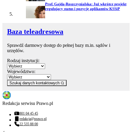
Prof. Gajda-Roszczynialska: Już wkrótce projekt
regulujący status i pozycję aplikantów KSSiP
Baza teleadresowa
Sprawdź darmowy dostęp do pełnej bazy m.in. sądów i
urzędów.
Rodzaj instytucji:
Województwo:
Szukaj danych kontaktowych
Redakcja serwisu Prawo.pl
801 04 45 45
Numer telefonu:
redakcja@prawo.pl
Adres email:
22 535 88 00
Numer telefonu: