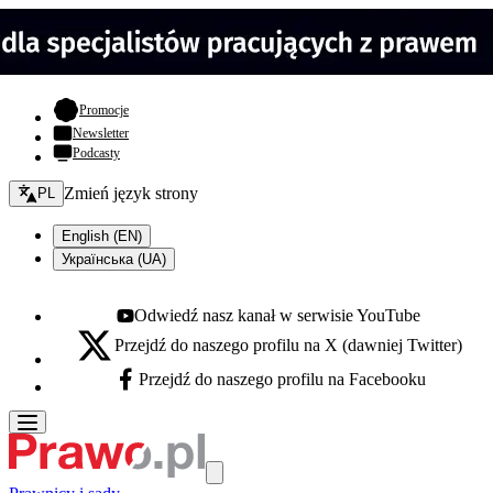
- otwiera się w nowej karcie
Promocje
Newsletter
Podcasty
Zmień język - bieżący:
Zmień język strony
PL
English (EN)
Українська (UA)
Odwiedź nasz kanał w serwisie YouTube
Youtube - otwiera się w nowej karcie
Przejdź do naszego profilu na X (dawniej Twitter)
X - otwiera się w nowej karcie
Przejdź do naszego profilu na Facebooku
Facebook - otwiera się w nowej karcie