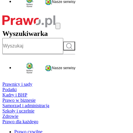
Nasze serwisy
Wyszukiwarka
Szukaj
Nasze serwisy
Prawnicy i sądy
Podatki
Kadry i BHP
Prawo w biznesie
Samorząd i administracja
Szkoły i uczelnie
Zdrowie
Prawo dla każdego
Prawo cywilne