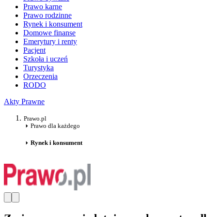
Prawo karne
Prawo rodzinne
Rynek i konsument
Domowe finanse
Emerytury i renty
Pacjent
Szkoła i uczeń
Turystyka
Orzeczenia
RODO
Akty Prawne
Prawo.pl
Prawo dla każdego
Rynek i konsument