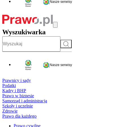
Nasze serwisy
Wyszukiwarka
Szukaj
Nasze serwisy
Prawnicy i sądy
Podatki
Kadry i BHP
Prawo w biznesie
Samorząd i administracja
Szkoły i uczelnie
Zdrowie
Prawo dla każdego
Prawo cywilne