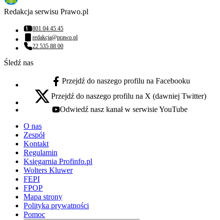
Redakcja serwisu Prawo.pl
801 04 45 45
Numer telefonu:
redakcja@prawo.pl
Adres email:
22 535 88 00
Numer telefonu:
Śledź nas
Przejdź do naszego profilu na Facebooku
facebook - otwiera się w nowej karcie
Przejdź do naszego profilu na X (dawniej Twitter)
x - otwiera się w nowej karcie
Odwiedź nasz kanał w serwisie YouTube
youtube - otwiera się w nowej karcie
O nas
Zespół
Kontakt
Regulamin
Księgarnia Profinfo.pl
Wolters Kluwer
FEPI
FPOP
Mapa strony
Polityka prywatności
Pomoc