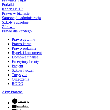
Prawnicy i sądy
Podatki
Kadry i BHP
Prawo w biznesie
Samorząd i administracja
Szkoły i uczelnie
Zdrowie
Prawo dla każdego
Prawo cywilne
Prawo karne
Prawo rodzinne
Rynek i konsument
Domowe finanse
Emerytury i renty
Pacjent
Szkoła i uczeń
Turystyka
Orzeczenia
RODO
Akty Prawne
- otwiera się w nowej karcie
Promocje
Newsletter