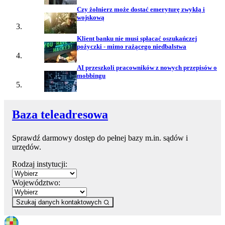
Czy żołnierz może dostać emeryturę zwykłą i
wojskową
Klient banku nie musi spłacać oszukańczej
pożyczki - mimo rażącego niedbalstwa
AI przeszkoli pracowników z nowych przepisów o
mobbingu
Baza teleadresowa
Sprawdź darmowy dostęp do pełnej bazy m.in. sądów i
urzędów.
Rodzaj instytucji:
Województwo:
Szukaj danych kontaktowych