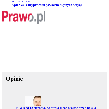
31.07.2026 | 05:30
Przejdź do artykułu:
Sąd: Zysk z kryptowalut powodem błędnych decyzji
Opinie
Przejdź do:
PPWR od 12 sierpnia. Kontrola może przyjść przed polską