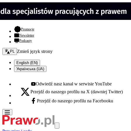
- otwiera się w nowej karcie
Promocje
Newsletter
Podcasty
Zmień język - bieżący:
Zmień język strony
PL
English (EN)
Українська (UA)
Odwiedź nasz kanał w serwisie YouTube
Youtube - otwiera się w nowej karcie
Przejdź do naszego profilu na X (dawniej Twitter)
X - otwiera się w nowej karcie
Przejdź do naszego profilu na Facebooku
Facebook - otwiera się w nowej karcie