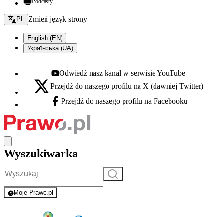
Podcasty
Zmień język - bieżący:
Zmień język strony
PL
English (EN)
Українська (UA)
Odwiedź nasz kanał w serwisie YouTube
Youtube - otwiera się w nowej karcie
Przejdź do naszego profilu na X (dawniej Twitter)
X - otwiera się w nowej karcie
Przejdź do naszego profilu na Facebooku
Facebook - otwiera się w nowej karcie
Wyszukiwarka
Szukaj
Moje Prawo.pl
- rejestracja i logowanie do serwisu