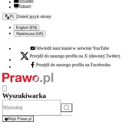
Newsletter
Podcasty
Zmień język - bieżący:
Zmień język strony
PL
English (EN)
Українська (UA)
Odwiedź nasz kanał w serwisie YouTube
Youtube - otwiera się w nowej karcie
Przejdź do naszego profilu na X (dawniej Twitter)
X - otwiera się w nowej karcie
Przejdź do naszego profilu na Facebooku
Facebook - otwiera się w nowej karcie
Wyszukiwarka
Szukaj
Moje Prawo.pl
- rejestracja i logowanie do serwisu