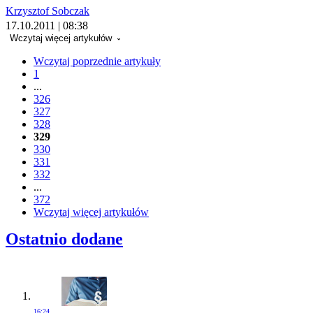
Krzysztof Sobczak
17.10.2011 | 08:38
Wczytaj więcej artykułów
Wczytaj poprzednie artykuły
1
...
326
327
328
329
330
331
332
...
372
Wczytaj więcej artykułów
Ostatnio dodane
16:24