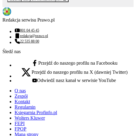
Redakcja serwisu Prawo.pl
801 04 45 45
Numer telefonu:
redakcja@prawo.pl
Adres email:
22 535 88 00
Numer telefonu:
Śledź nas
Przejdź do naszego profilu na Facebooku
facebook - otwiera się w nowej karcie
Przejdź do naszego profilu na X (dawniej Twitter)
x - otwiera się w nowej karcie
Odwiedź nasz kanał w serwisie YouTube
youtube - otwiera się w nowej karcie
O nas
Zespół
Kontakt
Regulamin
Księgarnia Profinfo.pl
Wolters Kluwer
FEPI
FPOP
Mapa strony