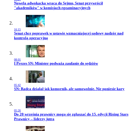
Przejdź do artykułu:
Nowela adwokacka wraca do Sejmu, Senat przywrócił
"akademików" w komisjach egzaminacyjnych
16:15
Przejdź do artykułu:
Senat chce poprawek w ustawie wzmacniającej sądowy nadzór nad
kontrolą operacyjną
08:01
Przejdź do artykułu:
I Prezes SN: Minister podważa zaufanie do sędziów
05:42
Przejdź do artykułu:
SN: Radca działał jak komornik, ale samowolnie. Nie poniesie kary
05:26
Przejdź do artykułu:
Do 20 września prawnicy mogą się zgłaszać do 15. edycji Rising Stars
Prawnicy – liderzy jutra