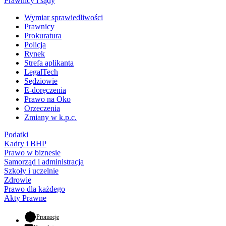
Prawnicy i sądy
Wymiar sprawiedliwości
Prawnicy
Prokuratura
Policja
Rynek
Strefa aplikanta
LegalTech
Sędziowie
E-doręczenia
Prawo na Oko
Orzeczenia
Zmiany w k.p.c.
Podatki
Kadry i BHP
Prawo w biznesie
Samorząd i administracja
Szkoły i uczelnie
Zdrowie
Prawo dla każdego
Akty Prawne
- otwiera się w nowej karcie
Promocje