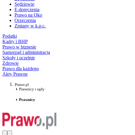
Sędziowie
E-doręczenia
Prawo na Oko
Orzeczenia
Zmiany w k.p.c.
Podatki
Kadry i BHP
Prawo w biznesie
Samorząd i administracja
Szkoły i uczelnie
Zdrowie
Prawo dla każdego
Akty Prawne
Prawo.pl
Prawnicy i sądy
Prawnicy