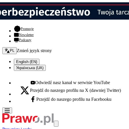
- otwiera się w nowej karcie
Promocje
Newsletter
Podcasty
Zmień język - bieżący:
Zmień język strony
PL
English (EN)
Українська (UA)
Odwiedź nasz kanał w serwisie YouTube
Youtube - otwiera się w nowej karcie
Przejdź do naszego profilu na X (dawniej Twitter)
X - otwiera się w nowej karcie
Przejdź do naszego profilu na Facebooku
Facebook - otwiera się w nowej karcie