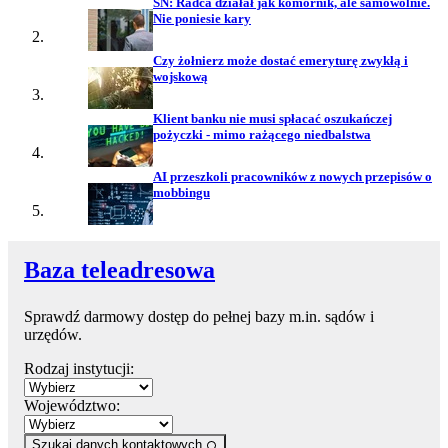
SN: Radca działał jak komornik, ale samowolnie.
Nie poniesie kary
Czy żołnierz może dostać emeryturę zwykłą i
wojskową
Klient banku nie musi spłacać oszukańczej
pożyczki - mimo rażącego niedbalstwa
AI przeszkoli pracowników z nowych przepisów o
mobbingu
Baza teleadresowa
Sprawdź darmowy dostęp do pełnej bazy m.in. sądów i
urzędów.
Rodzaj instytucji:
Województwo:
Szukaj danych kontaktowych