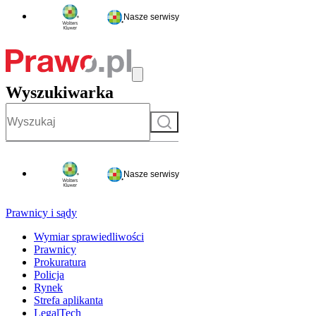
Nasze serwisy
Wyszukiwarka
Szukaj
Nasze serwisy
Prawnicy i sądy
Wymiar sprawiedliwości
Prawnicy
Prokuratura
Policja
Rynek
Strefa aplikanta
LegalTech