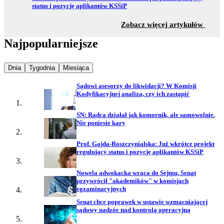
status i pozycję aplikantów KSSiP
z sekc
Zobacz więcej artykułów
Najpopularniejsze
Najpopularniejsze wiadomości z
Najpopularniejsze wiadomości z
Najpopularniejsze wiadomości z
Dnia
Tygodnia
Miesiąca
Sądowi asesorzy do likwidacji? W Komisji
Kodyfikacyjnej analiza, czy ich zastąpić
SN: Radca działał jak komornik, ale samowolnie.
Nie poniesie kary
Prof. Gajda-Roszczynialska: Już wkrótce projekt
regulujący status i pozycję aplikantów KSSiP
Nowela adwokacka wraca do Sejmu, Senat
przywrócił "akademików" w komisjach
egzaminacyjnych
Senat chce poprawek w ustawie wzmacniającej
sądowy nadzór nad kontrolą operacyjną