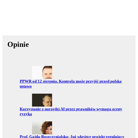
Opinie
Przejdź do:
PPWR od 12 sierpnia. Kontrola może przyjść przed polską
ustawą
Przejdź do:
Korzystanie z narzędzi AI przez prawników wymaga oceny
ryzyka
Przejdź do:
Prof. Gajda-Roszczynialska: Już wkrótce projekt regulujący