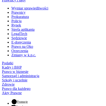
Prawnicy i sądy
Wymiar sprawiedliwości
Prawnicy
Prokuratura
Policja
Rynek
Strefa aplikanta
LegalTech
Sędziowie
E-doręczenia
Prawo na Oko
Orzeczenia
Zmiany w k.p.c.
Podatki
Kadry i BHP
Prawo w biznesie
Samorząd i administracja
Szkoły i uczelnie
Zdrowie
Prawo dla każdego
Akty Prawne
- otwiera się w nowej karcie
Promocje