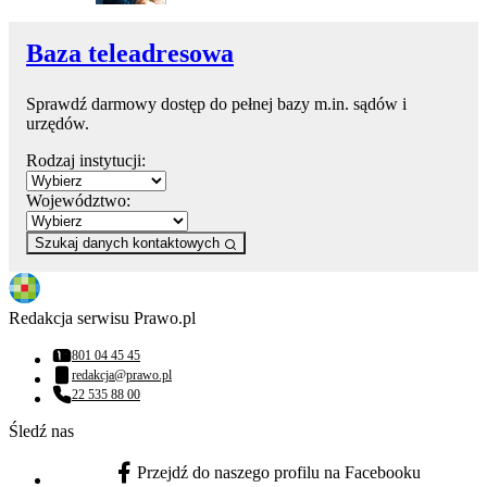
Baza teleadresowa
Sprawdź darmowy dostęp do pełnej bazy m.in. sądów i
urzędów.
Rodzaj instytucji:
Województwo:
Szukaj danych kontaktowych
Redakcja serwisu Prawo.pl
801 04 45 45
Numer telefonu:
redakcja@prawo.pl
Adres email:
22 535 88 00
Numer telefonu:
Śledź nas
Przejdź do naszego profilu na Facebooku
facebook - otwiera się w nowej karcie