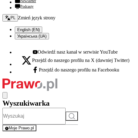
Newsletter
Podcasty
Zmień język - bieżący:
Zmień język strony
PL
English (EN)
Українська (UA)
Odwiedź nasz kanał w serwisie YouTube
Youtube - otwiera się w nowej karcie
Przejdź do naszego profilu na X (dawniej Twitter)
X - otwiera się w nowej karcie
Przejdź do naszego profilu na Facebooku
Facebook - otwiera się w nowej karcie
Wyszukiwarka
Szukaj
Moje Prawo.pl
- rejestracja i logowanie do serwisu