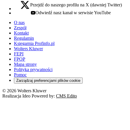
Przejdź do naszego profilu na X (dawniej Twitter)
x - otwiera się w nowej karcie
Odwiedź nasz kanał w serwisie YouTube
youtube - otwiera się w nowej karcie
O nas
Zespół
Kontakt
Regulamin
Księgarnia Profinfo.pl
Wolters Kluwer
FEPI
FPOP
Mapa strony
Polityka prywatności
Pomoc
Zarządzaj preferencjami plików cookie
© 2026 Wolters Kluwer
Realizacja Ideo Powered by:
CMS Edito