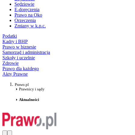
Sędziowie
E-doręczenia
Prawo na Oko
Orzeczenia
Zmiany w k.p.c.
Podatki
Kadry i BHP
Prawo w biznesie
Samorząd i administracja
Szkoły i uczelnie
Zdrowie
Prawo dla każdego
Akty Prawne
Prawo.pl
Prawnicy i sądy
Aktualności