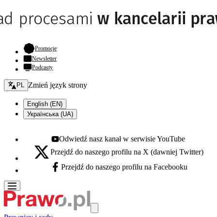
- otwiera się w nowej karcie
Promocje
Newsletter
Podcasty
Zmień język - bieżący:
Zmień język strony
PL
English (EN)
Українська (UA)
Odwiedź nasz kanał w serwisie YouTube
Youtube - otwiera się w nowej karcie
Przejdź do naszego profilu na X (dawniej Twitter)
X - otwiera się w nowej karcie
Przejdź do naszego profilu na Facebooku
Facebook - otwiera się w nowej karcie