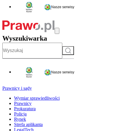
Nasze serwisy
Wyszukiwarka
Szukaj
Nasze serwisy
Prawnicy i sądy
Wymiar sprawiedliwości
Prawnicy
Prokuratura
Policja
Rynek
Strefa aplikanta
LegalTech