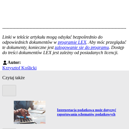
--------------------------------------------------------------------------------------
--------------------------------------------------------
Linki w tekście artykułu mogą odsyłać bezpośrednio do
odpowiednich dokumentów w
programie LEX
. Aby móc przeglądać
te dokumenty, konieczne jest
zalogowanie się do programu
. Dostęp
do treści dokumentów LEX jest zależny od posiadanych licencji.
Autor:
Krzysztof Koślicki
Czytaj także
Poprzedni slide
Przejdź do artykułu:
h
Interpretacja podatkowa może dotyczyć
raportowania schematów podatkowych