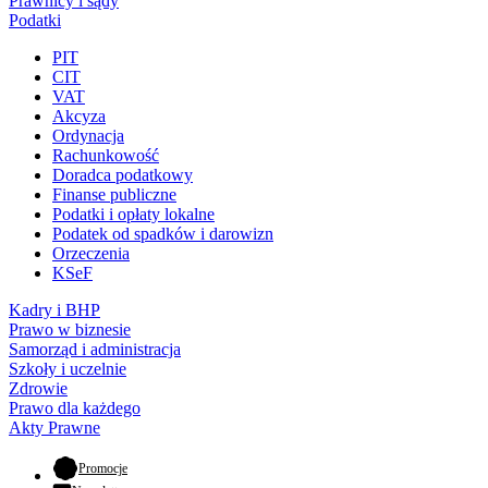
Prawnicy i sądy
Podatki
PIT
CIT
VAT
Akcyza
Ordynacja
Rachunkowość
Doradca podatkowy
Finanse publiczne
Podatki i opłaty lokalne
Podatek od spadków i darowizn
Orzeczenia
KSeF
Kadry i BHP
Prawo w biznesie
Samorząd i administracja
Szkoły i uczelnie
Zdrowie
Prawo dla każdego
Akty Prawne
- otwiera się w nowej karcie
Promocje