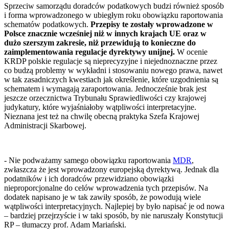
Sprzeciw samorządu doradców podatkowych budzi również sposób
i forma wprowadzonego w ubiegłym roku obowiązku raportowania
schematów podatkowych.
Przepisy te zostały wprowadzone w
Polsce znacznie wcześniej niż w innych krajach UE oraz w
dużo szerszym zakresie, niż przewidują to konieczne do
zaimplementowania regulacje dyrektywy unijnej.
W ocenie
KRDP polskie regulacje są nieprecyzyjne i niejednoznaczne przez
co budzą problemy w wykładni i stosowaniu nowego prawa, nawet
w tak zasadniczych kwestiach jak określenie, które uzgodnienia są
schematem i wymagają zaraportowania. Jednocześnie brak jest
jeszcze orzecznictwa Trybunału Sprawiedliwości czy krajowej
judykatury, które wyjaśniałoby wątpliwości interpretacyjne.
Nieznana jest też na chwilę obecną praktyka Szefa Krajowej
Administracji Skarbowej.
- Nie podważamy samego obowiązku raportowania
MDR
,
zwłaszcza że jest wprowadzony europejską dyrektywą. Jednak dla
podatników i ich doradców przewidziano obowiązki
nieproporcjonalne do celów wprowadzenia tych przepisów. Na
dodatek napisano je w tak zawiły sposób, że powodują wiele
wątpliwości interpretacyjnych. Najlepiej by było napisać je od nowa
– bardziej przejrzyście i w taki sposób, by nie naruszały Konstytucji
RP – tłumaczy prof. Adam Mariański.