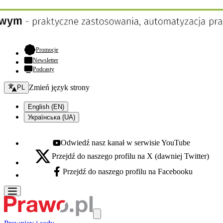
- otwiera się w nowej karcie
Promocje
Newsletter
Podcasty
Zmień język - bieżący:
Zmień język strony
PL
English (EN)
Українська (UA)
Odwiedź nasz kanał w serwisie YouTube
Youtube - otwiera się w nowej karcie
Przejdź do naszego profilu na X (dawniej Twitter)
X - otwiera się w nowej karcie
Przejdź do naszego profilu na Facebooku
Facebook - otwiera się w nowej karcie