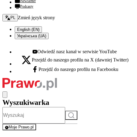
Newsletter
Podcasty
Zmień język - bieżący:
Zmień język strony
PL
English (EN)
Українська (UA)
Odwiedź nasz kanał w serwisie YouTube
Youtube - otwiera się w nowej karcie
Przejdź do naszego profilu na X (dawniej Twitter)
X - otwiera się w nowej karcie
Przejdź do naszego profilu na Facebooku
Facebook - otwiera się w nowej karcie
Wyszukiwarka
Szukaj
Moje Prawo.pl
- rejestracja i logowanie do serwisu