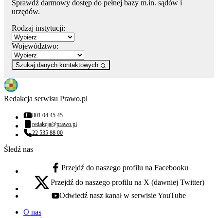
Sprawdź darmowy dostęp do pełnej bazy m.in. sądów i
urzędów.
Rodzaj instytucji:
Województwo:
Szukaj danych kontaktowych
Redakcja serwisu Prawo.pl
801 04 45 45
Numer telefonu:
redakcja@prawo.pl
Adres email:
22 535 88 00
Numer telefonu:
Śledź nas
Przejdź do naszego profilu na Facebooku
facebook - otwiera się w nowej karcie
Przejdź do naszego profilu na X (dawniej Twitter)
x - otwiera się w nowej karcie
Odwiedź nasz kanał w serwisie YouTube
youtube - otwiera się w nowej karcie
O nas