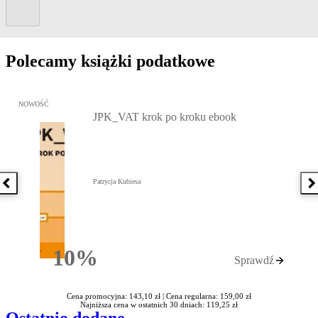
Kolejny slide
Polecamy książki podatkowe
Przejdź do: JPK_VAT krok po kroku ebook, Patrycja Kubiesa - otw
NOWOŚĆ
JPK_VAT krok po kroku ebook
Patrycja Kubiesa
Poprzednia książka
N
10%
Sprawdź
Rabatu
Cena promocyjna: 143,10 zł |
Cena regularna: 159,00 zł
Najniższa cena w ostatnich 30 dniach: 119,25 zł