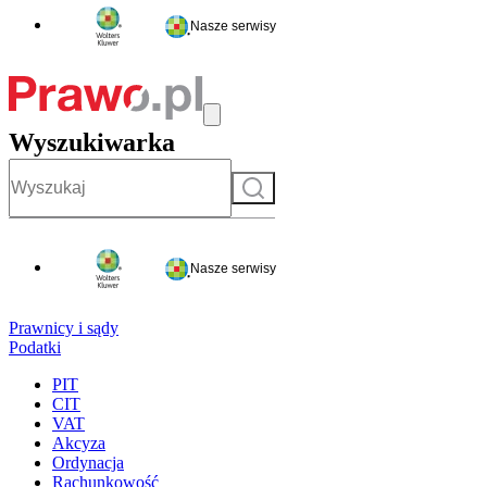
Nasze serwisy
Wyszukiwarka
Szukaj
Nasze serwisy
Prawnicy i sądy
Podatki
PIT
CIT
VAT
Akcyza
Ordynacja
Rachunkowość