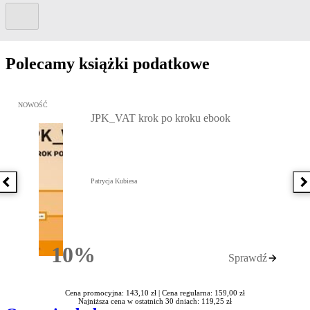
Kolejny slide
Polecamy książki podatkowe
Przejdź do: JPK_VAT krok po kroku ebook, Patrycja Kubiesa - otw
NOWOŚĆ
JPK_VAT krok po kroku ebook
Patrycja Kubiesa
Poprzednia książka
N
10%
Sprawdź
Rabatu
Cena promocyjna: 143,10 zł |
Cena regularna: 159,00 zł
Najniższa cena w ostatnich 30 dniach: 119,25 zł