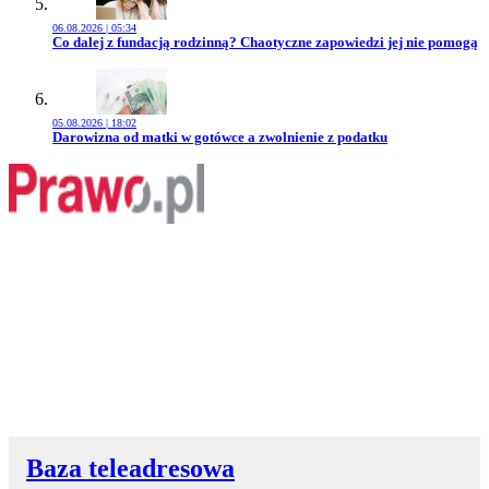
06.08.2026 | 05:34
Przejdź do artykułu:
Co dalej z fundacją rodzinną? Chaotyczne zapowiedzi jej nie pomogą
05.08.2026 | 18:02
Przejdź do artykułu:
Darowizna od matki w gotówce a zwolnienie z podatku
Baza teleadresowa