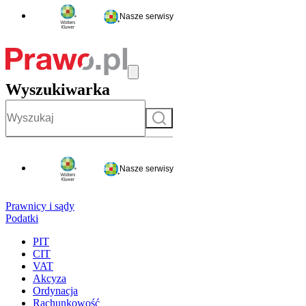
Nasze serwisy
Wyszukiwarka
Szukaj
Nasze serwisy
Prawnicy i sądy
Podatki
PIT
CIT
VAT
Akcyza
Ordynacja
Rachunkowość