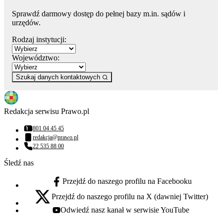
Sprawdź darmowy dostęp do pełnej bazy m.in. sądów i
urzędów.
Rodzaj instytucji:
Województwo:
Szukaj danych kontaktowych
Redakcja serwisu Prawo.pl
801 04 45 45
Numer telefonu:
redakcja@prawo.pl
Adres email:
22 535 88 00
Numer telefonu:
Śledź nas
Przejdź do naszego profilu na Facebooku
facebook - otwiera się w nowej karcie
Przejdź do naszego profilu na X (dawniej Twitter)
x - otwiera się w nowej karcie
Odwiedź nasz kanał w serwisie YouTube
youtube - otwiera się w nowej karcie