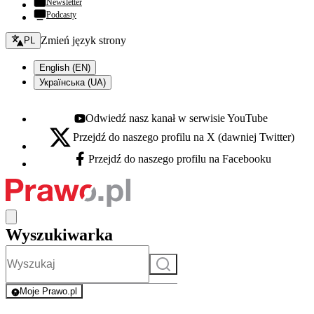
Newsletter
Podcasty
Zmień język - bieżący:
Zmień język strony
PL
English (EN)
Українська (UA)
Odwiedź nasz kanał w serwisie YouTube
Youtube - otwiera się w nowej karcie
Przejdź do naszego profilu na X (dawniej Twitter)
X - otwiera się w nowej karcie
Przejdź do naszego profilu na Facebooku
Facebook - otwiera się w nowej karcie
Wyszukiwarka
Szukaj
Moje Prawo.pl
- rejestracja i logowanie do serwisu