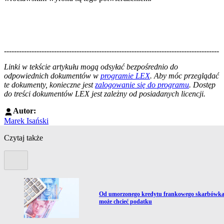
--------------------------------------------------------------------------------------
--------------------------------------------------------
Linki w tekście artykułu mogą odsyłać bezpośrednio do
odpowiednich dokumentów w
programie LEX
. Aby móc przeglądać
te dokumenty, konieczne jest
zalogowanie się do programu
. Dostęp
do treści dokumentów LEX jest zależny od posiadanych licencji.
Autor:
Marek Isański
Czytaj także
Poprzedni slide
Przejdź do artykułu:
Od umorzonego kredytu frankowego skarbówk
może chcieć podatku