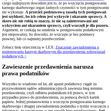
czego najlepszym dowodem jest to, że po wszczęciu postępowania
karnego skarbowego organ żadnych czynności w tym postępowaniu
nie wykonuje.
A przecież podstawową zasadą tych postępowań
jest szybkość, bo ich celem jest wykrycie i ukaranie sprawcy. A
skoro nic nie robią to znaczy, że nie są zainteresowani ani
wykryciem ani ukaraniem sprawcy, czyli wszczęli je dla pozoru.
Argument, ze czekają na ustalenia w postępowaniu podatkowym
jest niepoważny, bo dowodzi, że wszczęto je bez podstawy
prawnej, lub co najmniej przedwcześnie.
Zobacz linię orzeczniczą w LEX:
Znaczenie zawiadomienia o
postępowaniu karnym skarbowym dla przedawnienia zobowiązań
podatkowych >
Zawieszenie przedawnienia narusza
prawa podatników
Wszystko to wiadomo od lat, ale aparat podatkowy ciągle za
przyzwoleniem sądów administracyjnych zawiesza bieg terminu
przedawnienia, czyli odbiera podatnikom ich prawo, w tym
przypadku prawo do przedawnienia, za pomocą dwóch kartek
papieru. Jednej postanowienia o wszczęciu postępowania karnego
skarbowego i drugiej zawiadomienia podatnika o tymże wszczęciu z
informacją, że zawieszono w ten sposób bieg przedawnienia.
Ani