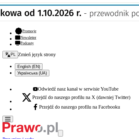
- otwiera się w nowej karcie
Promocje
Newsletter
Podcasty
Zmień język - bieżący:
Zmień język strony
PL
English (EN)
Українська (UA)
Odwiedź nasz kanał w serwisie YouTube
Youtube - otwiera się w nowej karcie
Przejdź do naszego profilu na X (dawniej Twitter)
X - otwiera się w nowej karcie
Przejdź do naszego profilu na Facebooku
Facebook - otwiera się w nowej karcie