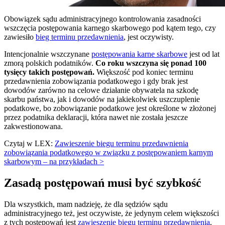
Obowiązek sądu administracyjnego kontrolowania zasadności
wszczęcia postępowania karnego skarbowego pod kątem tego, czy
zawiesiło
bieg terminu przedawnienia
, jest oczywisty.
Intencjonalnie wszczynane
postępowania karne skarbowe
jest od lat
zmorą polskich podatników.
Co roku wszczyna się ponad 100
tysięcy takich postępowań.
Większość pod koniec terminu
przedawnienia zobowiązania podatkowego i gdy brak jest
dowodów zarówno na celowe działanie obywatela na szkodę
skarbu państwa, jak i dowodów na jakiekolwiek uszczuplenie
podatkowe, bo zobowiązanie podatkowe jest określone w złożonej
przez podatnika deklaracji, która nawet nie została jeszcze
zakwestionowana.
Czytaj w LEX:
Zawieszenie biegu terminu przedawnienia
zobowiązania podatkowego w związku z postępowaniem karnym
skarbowym – na przykładach >
Zasadą postępowań musi być szybkość
Dla wszystkich, mam nadzieję, że dla sędziów sądu
administracyjnego też, jest oczywiste, że jedynym celem większości
z tych postępowań jest
zawieszenie biegu terminu przedawnienia
,