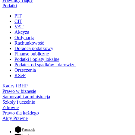
Prawnicy i sądy
Podatki
PIT
CIT
VAT
Akcyza
Ordynacja
Rachunkowość
Doradca podatkowy
Finanse publiczne
Podatki i opłaty lokalne
Podatek od spadków i darowizn
Orzeczenia
KSeF
Kadry i BHP
Prawo w biznesie
Samorząd i administracja
Szkoły i uczelnie
Zdrowie
Prawo dla każdego
Akty Prawne
- otwiera się w nowej karcie
Promocje