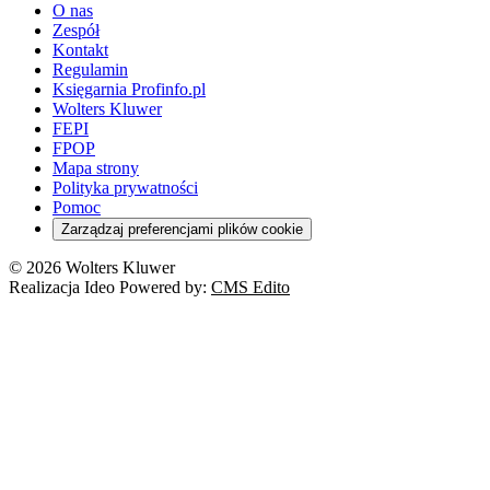
O nas
Zespół
Kontakt
Regulamin
Księgarnia Profinfo.pl
Wolters Kluwer
FEPI
FPOP
Mapa strony
Polityka prywatności
Pomoc
Zarządzaj preferencjami plików cookie
© 2026 Wolters Kluwer
Realizacja Ideo Powered by:
CMS Edito