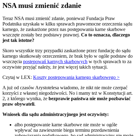
NSA musi zmienić zdanie
Teraz NSA musi zmienić zdanie, ponieważ Fundacja Praw
Podatnika uzyskała w kilku sprawach prawomocne orzeczenia sądu
karnego, że zaskarżone przez nas postępowania karne skarbowe
wszczęte zostały bez podstawy prawnej.
Co to oznacza, dlaczego
jest tak istotne?
Skoro wszystkie trzy przypadki zaskarżone przez fundację do sądu
karnego skutkowały orzeczeniem, że brak było w ogóle podstaw do
wszczęcia
postępowań karnych skarbowych
w tych sprawach to za
oczywiste przyjąć należy, że jest więcej takich sytuacji.
Czytaj w LEX:
Koszty postępowania karnego skarbowego >
A już od czasów Arystotelesa wiadomo, że nikt nie może czerpać
korzyści z własnej niegodziwości. No i mamy też w Konstytucji art.
2, z którego wynika, że
bezprawie państwa nie może pozbawiać
praw obywateli
.
Wniosek dla sądu administracyjnego jest oczywisty:
albo postępowanie karne skarbowe nie może w ogóle
wpływać na zawieszenie biegu terminu przedawnienia
zobowiązania podatkowego, bo sąd administracyjny nie może