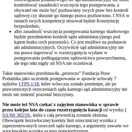
kontrolować zasadności wszczęcia tego postępowania, a
obywatel nie może być pozbawiany swych praw bez kontroli
sądowej czy słusznie go danego prawa pozbawiono. I NSA w
ramach swych kompetencji stosował będzie Konstytucję
bezpośrednio,
albo zasadność wszczęcia postępowania karnego skarbowego
będzie przedmiotem kontroli sądu administracyjnego pod
kątem braku cech pozorności. Co jest możliwe na podstawie
akt administracyjnych. Oczywiście sąd administracyjny nie
ma prawa ingerować w rozstrzygnięcia wydane w
postępowaniu podlegającemu sądownictwu powszechnemu,
ale tego nikt nigdy od NSA nie oczekiwał.
Takie stanowisko przedstawiła „proroczo” Fundacja Praw
Podatnika jako uczestnik postępowania w sprawie uchwały 7
sędziów
I FPS 1/18
, które wówczas zostało pominięte, ale po
prawomocnych orzeczeniach sądu karnego sąd administracyjny nie
może nie zmienić pozostać bezczynny.
Nie może też NSA czekać z zajęciem stanowiska w sprawie
przez kolejne lata do czasu rozstrzygnięcia kasacji
od wyroku
I
SA/Wr 365/19
,, która z całą pewnością zostanie złożona.
Obowiązek bezzwłocznej korekty linii orzeczniczej wynika z
zaprezentowanych orzeczeń sądu karnego, a argumenty zawarte we
wrocławskim wyroku są tego potwierdzeniem.