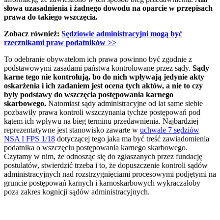
słowa uzasadnienia i żadnego dowodu na oparcie w przepisach
prawa do takiego wszczęcia.
Zobacz również:
Sędziowie administracyjni mogą być
rzecznikami praw podatników
>>
To odebranie obywatelom ich prawa powinno być zgodnie z
podstawowymi zasadami państwa kontrolowane przez sądy.
Sądy
karne tego nie kontrolują, bo do nich wpływają jedynie akty
oskarżenia i ich zadaniem jest ocena tych aktów, a nie to czy
były podstawy do wszczęcia postępowania karnego
skarbowego.
Natomiast sądy administracyjne od lat same siebie
pozbawiły prawa kontroli wszczynania tychże postępowań pod
kątem ich wpływu na bieg terminu przedawnienia. Najbardziej
reprezentatywne jest stanowisko zawarte w
uchwale 7 sędziów
NSA I FPS 1/18
dotyczącej tego jaka ma być treść zawiadomienia
podatnika o wszczęciu postępowania karnego skarbowego.
Czytamy w nim, że odnosząc się do zgłaszanych przez fundację
postulatów, stwierdzić trzeba i to, że dopuszczenie kontroli sądów
administracyjnych nad rozstrzygnięciami procesowymi podjętymi na
gruncie postępowań karnych i karnoskarbowych wykraczałoby
poza zakres kognicji sądów administracyjnych.