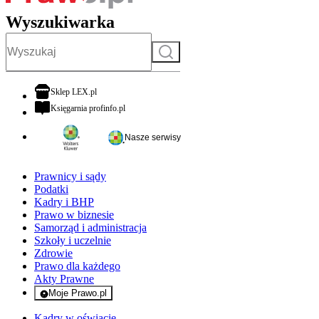
Wyszukiwarka
Szukaj
otwiera się w nowej karcie
Sklep LEX.pl
otwiera się w nowej karcie
Księgarnia profinfo.pl
Nasze serwisy
Prawnicy i sądy
Podatki
Kadry i BHP
Prawo w biznesie
Samorząd i administracja
Szkoły i uczelnie
Zdrowie
Prawo dla każdego
Akty Prawne
Moje Prawo.pl
- rejestracja i logowanie do serwisu
Kadry w oświacie