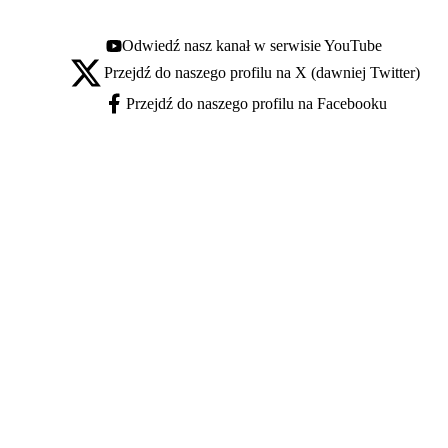
Odwiedź nasz kanał w serwisie YouTube
Youtube - otwiera się w nowej karcie
Przejdź do naszego profilu na X (dawniej Twitter)
X - otwiera się w nowej karcie
Przejdź do naszego profilu na Facebooku
Facebook - otwiera się w nowej karcie