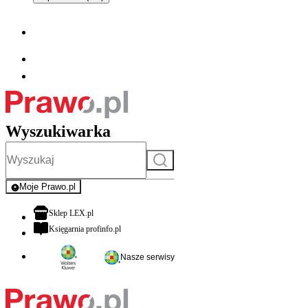
Wyszukiwarka
Szukaj
Moje Prawo.pl
- rejestracja i logowanie do serwisu
otwiera się w nowej karcie
Sklep LEX.pl
otwiera się w nowej karcie
Księgarnia profinfo.pl
Nasze serwisy