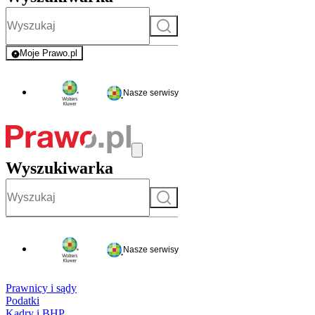
Szukaj
Moje Prawo.pl
- rejestracja i logowanie do serwisu
Nasze serwisy
Wyszukiwarka
Szukaj
Nasze serwisy
Prawnicy i sądy
Podatki
Kadry i BHP