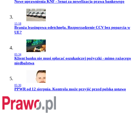
Przejdź do artykułu:
Nowe uprawnienia KNF - Senat za nowelizacją prawa bankowego
15:18
Przejdź do artykułu:
Branża leasingowa odetchnęła. Rozporządzenie CCV bez poparcia w
UE?
05:34
Przejdź do artykułu:
Klient banku nie musi spłacać oszukańczej pożyczki - mimo rażącego
niedbalstwa
05:30
Przejdź do artykułu:
PPWR od 12 sierpnia. Kontrola może przyjść przed polską ustawą