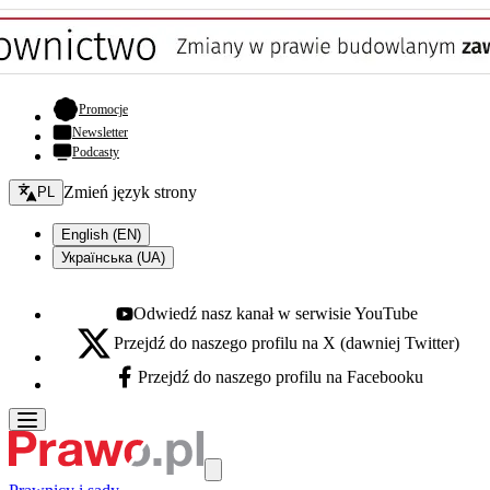
- otwiera się w nowej karcie
Promocje
Newsletter
Podcasty
Zmień język - bieżący:
Zmień język strony
PL
English (EN)
Українська (UA)
Odwiedź nasz kanał w serwisie YouTube
Youtube - otwiera się w nowej karcie
Przejdź do naszego profilu na X (dawniej Twitter)
X - otwiera się w nowej karcie
Przejdź do naszego profilu na Facebooku
Facebook - otwiera się w nowej karcie