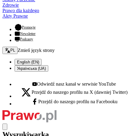
Zdrowie
Prawo dla każdego
Akty Prawne
- otwiera się w nowej karcie
Promocje
Newsletter
Podcasty
Zmień język - bieżący:
Zmień język strony
PL
English (EN)
Українська (UA)
Odwiedź nasz kanał w serwisie YouTube
Youtube - otwiera się w nowej karcie
Przejdź do naszego profilu na X (dawniej Twitter)
X - otwiera się w nowej karcie
Przejdź do naszego profilu na Facebooku
Facebook - otwiera się w nowej karcie
Wyszukiwarka