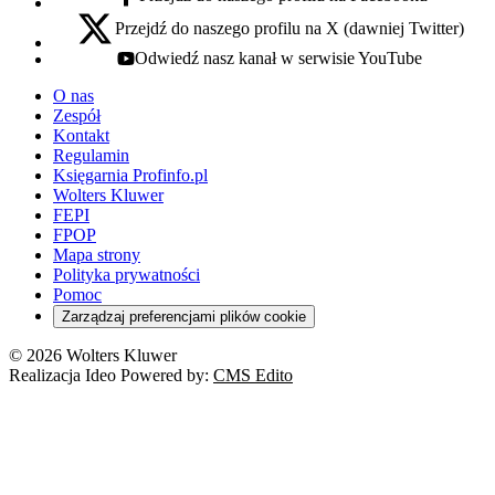
facebook - otwiera się w nowej karcie
Przejdź do naszego profilu na X (dawniej Twitter)
x - otwiera się w nowej karcie
Odwiedź nasz kanał w serwisie YouTube
youtube - otwiera się w nowej karcie
O nas
Zespół
Kontakt
Regulamin
Księgarnia Profinfo.pl
Wolters Kluwer
FEPI
FPOP
Mapa strony
Polityka prywatności
Pomoc
Zarządzaj preferencjami plików cookie
© 2026 Wolters Kluwer
Realizacja Ideo Powered by:
CMS Edito