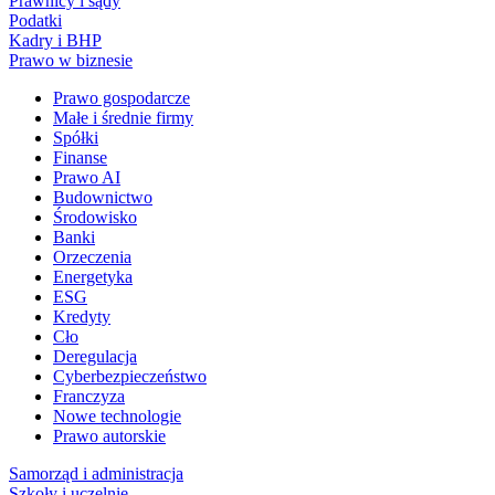
Prawnicy i sądy
Podatki
Kadry i BHP
Prawo w biznesie
Prawo gospodarcze
Małe i średnie firmy
Spółki
Finanse
Prawo AI
Budownictwo
Środowisko
Banki
Orzeczenia
Energetyka
ESG
Kredyty
Cło
Deregulacja
Cyberbezpieczeństwo
Franczyza
Nowe technologie
Prawo autorskie
Samorząd i administracja
Szkoły i uczelnie