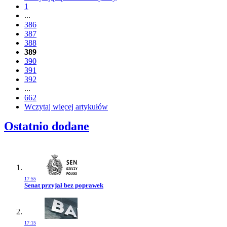
1
...
386
387
388
389
390
391
392
...
662
Wczytaj więcej artykułów
Ostatnio dodane
17:55
Przejdź do artykułu:
Senat przyjął bez poprawek
17:15