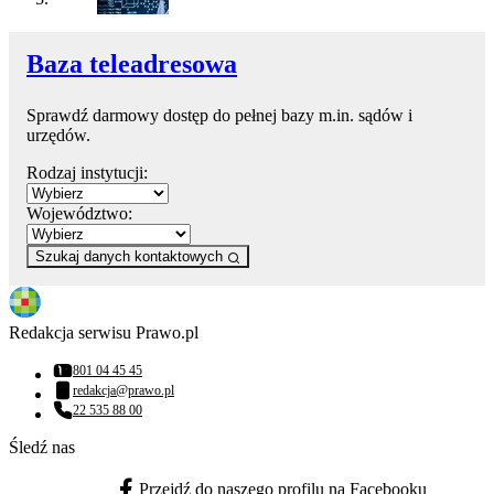
Baza teleadresowa
Sprawdź darmowy dostęp do pełnej bazy m.in. sądów i
urzędów.
Rodzaj instytucji:
Województwo:
Szukaj danych kontaktowych
Redakcja serwisu Prawo.pl
801 04 45 45
Numer telefonu:
redakcja@prawo.pl
Adres email:
22 535 88 00
Numer telefonu:
Śledź nas
Przejdź do naszego profilu na Facebooku