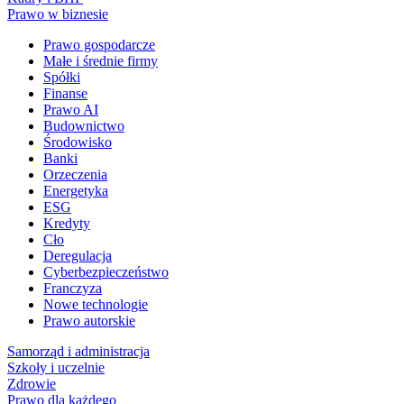
Prawo w biznesie
Prawo gospodarcze
Małe i średnie firmy
Spółki
Finanse
Prawo AI
Budownictwo
Środowisko
Banki
Orzeczenia
Energetyka
ESG
Kredyty
Cło
Deregulacja
Cyberbezpieczeństwo
Franczyza
Nowe technologie
Prawo autorskie
Samorząd i administracja
Szkoły i uczelnie
Zdrowie
Prawo dla każdego