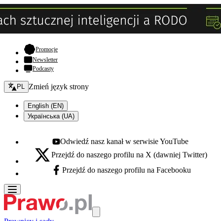
- otwiera się w nowej karcie
Promocje
Newsletter
Podcasty
Zmień język - bieżący:
Zmień język strony
PL
English (EN)
Українська (UA)
Odwiedź nasz kanał w serwisie YouTube
Youtube - otwiera się w nowej karcie
Przejdź do naszego profilu na X (dawniej Twitter)
X - otwiera się w nowej karcie
Przejdź do naszego profilu na Facebooku
Facebook - otwiera się w nowej karcie