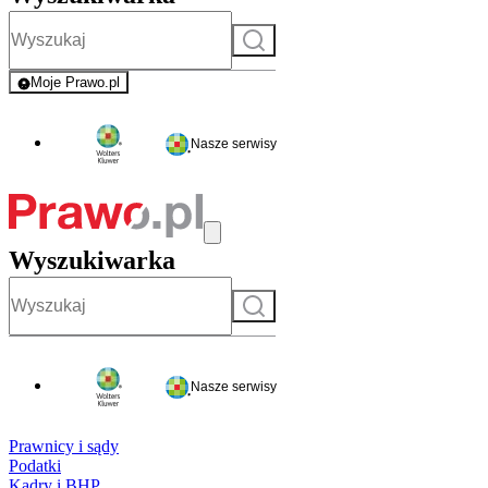
Szukaj
Moje Prawo.pl
- rejestracja i logowanie do serwisu
Nasze serwisy
Wyszukiwarka
Szukaj
Nasze serwisy
Prawnicy i sądy
Podatki
Kadry i BHP