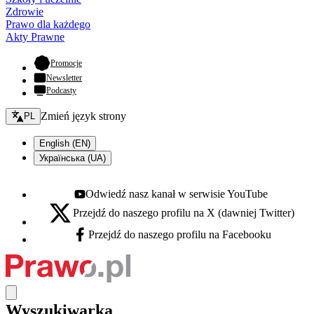
Zdrowie
Prawo dla każdego
Akty Prawne
- otwiera się w nowej karcie
Promocje
Newsletter
Podcasty
Zmień język - bieżący:
Zmień język strony
PL
English (EN)
Українська (UA)
Odwiedź nasz kanał w serwisie YouTube
Youtube - otwiera się w nowej karcie
Przejdź do naszego profilu na X (dawniej Twitter)
X - otwiera się w nowej karcie
Przejdź do naszego profilu na Facebooku
Facebook - otwiera się w nowej karcie
Wyszukiwarka