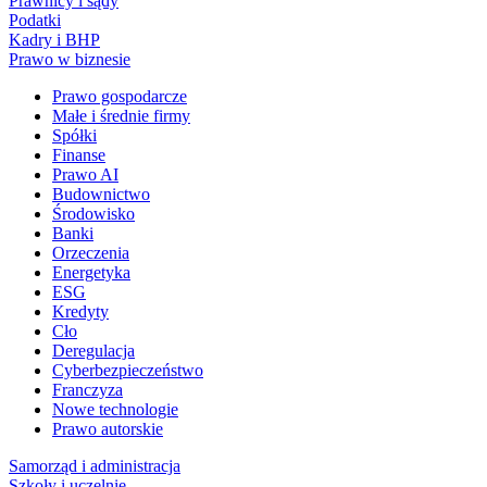
Prawnicy i sądy
Podatki
Kadry i BHP
Prawo w biznesie
Prawo gospodarcze
Małe i średnie firmy
Spółki
Finanse
Prawo AI
Budownictwo
Środowisko
Banki
Orzeczenia
Energetyka
ESG
Kredyty
Cło
Deregulacja
Cyberbezpieczeństwo
Franczyza
Nowe technologie
Prawo autorskie
Samorząd i administracja
Szkoły i uczelnie