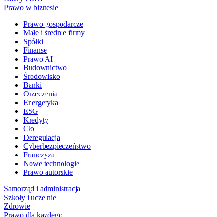
Prawo w biznesie
Prawo gospodarcze
Małe i średnie firmy
Spółki
Finanse
Prawo AI
Budownictwo
Środowisko
Banki
Orzeczenia
Energetyka
ESG
Kredyty
Cło
Deregulacja
Cyberbezpieczeństwo
Franczyza
Nowe technologie
Prawo autorskie
Samorząd i administracja
Szkoły i uczelnie
Zdrowie
Prawo dla każdego