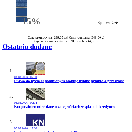
15%
Sprawdź
Rabatu
Cena promocyjna: 296,65 zł |
Cena regularna: 349,00 zł
Najniższa cena w ostatnich 30 dniach: 244,30 zł
Ostatnio dodane
08.08.2026 | 05:30
Przejdź do artykułu:
Prawo do bycia zapomnianym blokuje trudne pytania o przeszłość
08.08.2026 | 05:04
Przejdź do artykułu:
Kto powinien mieć dane o zaległościach w spłatach kredytów
07.08.2026 | 15:30
Przejdź do artykułu: