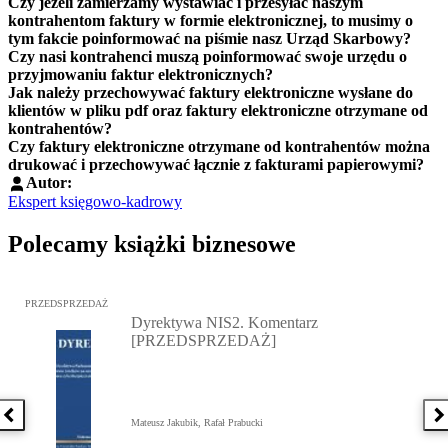
Czy jeżeli zamierzamy wystawiać i przesyłać naszym
kontrahentom faktury w formie elektronicznej, to musimy o
tym fakcie poinformować na piśmie nasz Urząd Skarbowy?
Czy nasi kontrahenci muszą poinformować swoje urzędu o
przyjmowaniu faktur elektronicznych?
Jak należy przechowywać faktury elektroniczne wysłane do
klientów w pliku pdf oraz faktury elektroniczne otrzymane od
kontrahentów?
Czy faktury elektroniczne otrzymane od kontrahentów można
drukować i przechowywać łącznie z fakturami papierowymi?
Autor:
Ekspert księgowo-kadrowy
Polecamy książki biznesowe
Przejdź do: Dyrektywa NIS2. Komentarz [PRZEDSPRZEDAŻ], Mateu
PRZEDSPRZEDAŻ
Dyrektywa NIS2. Komentarz
[PRZEDSPRZEDAŻ]
Poprzednia książka
N
Mateusz Jakubik, Rafał Prabucki