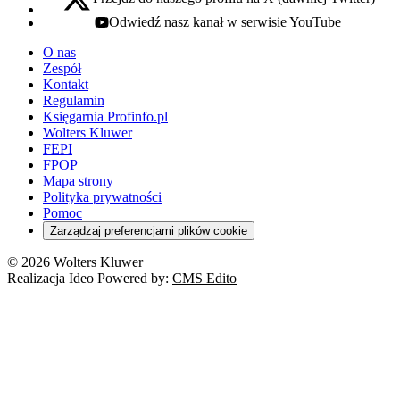
x - otwiera się w nowej karcie
Odwiedź nasz kanał w serwisie YouTube
youtube - otwiera się w nowej karcie
O nas
Zespół
Kontakt
Regulamin
Księgarnia Profinfo.pl
Wolters Kluwer
FEPI
FPOP
Mapa strony
Polityka prywatności
Pomoc
Zarządzaj preferencjami plików cookie
© 2026 Wolters Kluwer
Realizacja Ideo Powered by:
CMS Edito