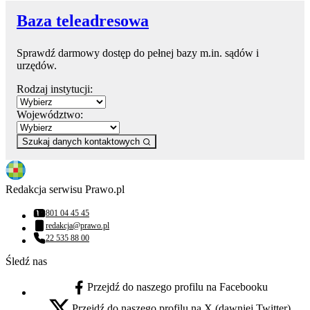
Baza teleadresowa
Sprawdź darmowy dostęp do pełnej bazy m.in. sądów i
urzędów.
Rodzaj instytucji:
Województwo:
Szukaj danych kontaktowych
Redakcja serwisu Prawo.pl
801 04 45 45
Numer telefonu:
redakcja@prawo.pl
Adres email:
22 535 88 00
Numer telefonu:
Śledź nas
Przejdź do naszego profilu na Facebooku
facebook - otwiera się w nowej karcie
Przejdź do naszego profilu na X (dawniej Twitter)