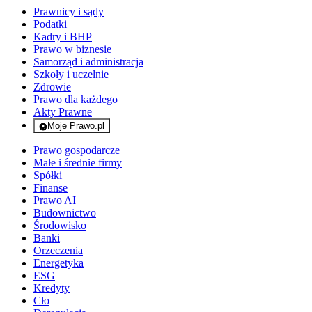
Prawnicy i sądy
Podatki
Kadry i BHP
Prawo w biznesie
Samorząd i administracja
Szkoły i uczelnie
Zdrowie
Prawo dla każdego
Akty Prawne
Moje Prawo.pl
- rejestracja i logowanie do serwisu
Prawo gospodarcze
Małe i średnie firmy
Spółki
Finanse
Prawo AI
Budownictwo
Środowisko
Banki
Orzeczenia
Energetyka
ESG
Kredyty
Cło