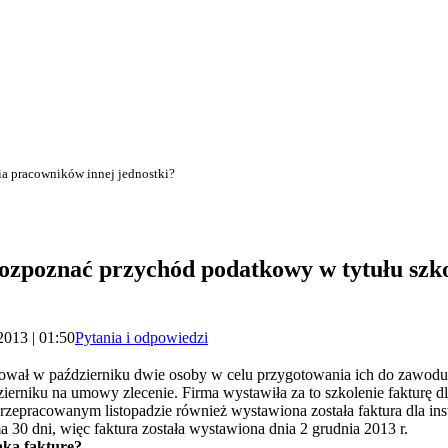
a pracowników innej jednostki?
zpoznać przychód podatkowy w tytułu szk
2013 | 01:50
Pytania i odpowiedzi
ował w październiku dwie osoby w celu przygotowania ich do zawodu o
ierniku na umowy zlecenie. Firma wystawiła za to szkolenie fakturę dla
przepracowanym listopadzie również wystawiona została faktura dla in
a 30 dni, więc faktura została wystawiona dnia 2 grudnia 2013 r.
aką fakturę?