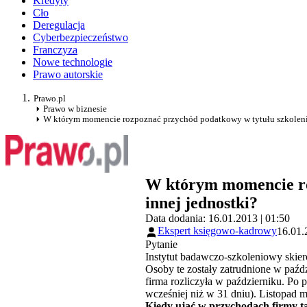
Kredyty
Cło
Deregulacja
Cyberbezpieczeństwo
Franczyza
Nowe technologie
Prawo autorskie
Prawo.pl
Prawo w biznesie
W którym momencie rozpoznać przychód podatkowy w tytułu szkoleni
W którym momencie ro
innej jednostki?
Data dodania: 16.01.2013 | 01:50
Ekspert księgowo-kadrowy
16.01.
Pytanie
Instytut badawczo-szkoleniowy skier
Osoby te zostały zatrudnione w paźdz
firma rozliczyła w październiku. Po 
wcześniej niż w 31 dniu). Listopad m
Kiedy ująć w przychodach firmy t