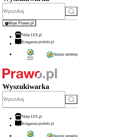
Szukaj
Moje Prawo.pl
- rejestracja i logowanie do serwisu
otwiera się w nowej karcie
Sklep LEX.pl
otwiera się w nowej karcie
Księgarnia profinfo.pl
Nasze serwisy
Wyszukiwarka
Szukaj
otwiera się w nowej karcie
Sklep LEX.pl
otwiera się w nowej karcie
Księgarnia profinfo.pl
Nasze serwisy