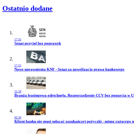
Ostatnio dodane
17:55
Przejdź do artykułu:
Senat przyjął bez poprawek
17:15
Przejdź do artykułu:
Nowe uprawnienia KNF - Senat za nowelizacją prawa bankowego
15:18
Przejdź do artykułu:
Branża leasingowa odetchnęła. Rozporządzenie CCV bez poparcia w 
05:34
Przejdź do artykułu:
Klient banku nie musi spłacać oszukańczej pożyczki - mimo rażącego 