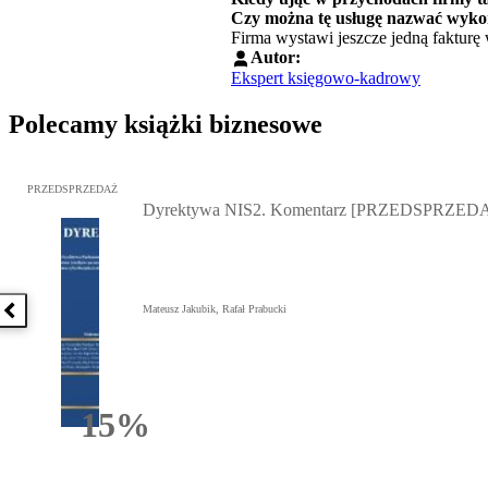
Czy można tę usługę nazwać wyko
Firma wystawi jeszcze jedną fakturę 
Autor:
Ekspert księgowo-kadrowy
Polecamy książki biznesowe
Przejdź do: Dyrektywa NIS2. Komentarz [PRZEDSPRZEDAŻ], Mateu
PRZEDSPRZEDAŻ
Dyrektywa NIS2. Komentarz [PRZEDSPRZED
Mateusz Jakubik, Rafał Prabucki
Poprzednia książka
15%
Rabatu