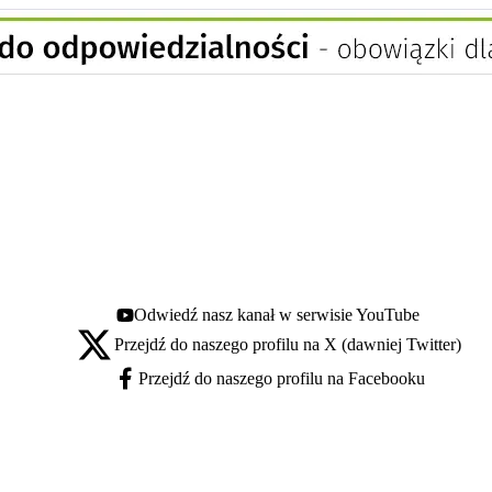
Odwiedź nasz kanał w serwisie YouTube
Youtube - otwiera się w nowej karcie
Przejdź do naszego profilu na X (dawniej Twitter)
X - otwiera się w nowej karcie
Przejdź do naszego profilu na Facebooku
Facebook - otwiera się w nowej karcie