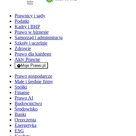
Prawnicy i sądy
Podatki
Kadry i BHP
Prawo w biznesie
Samorząd i administracja
Szkoły i uczelnie
Zdrowie
Prawo dla każdego
Akty Prawne
Moje Prawo.pl
- rejestracja i logowanie do serwisu
Prawo gospodarcze
Małe i średnie firmy
Spółki
Finanse
Prawo AI
Budownictwo
Środowisko
Banki
Orzeczenia
Energetyka
ESG