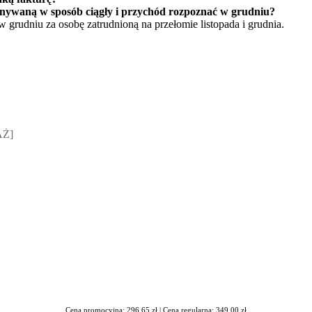
nywaną w sposób ciągły i przychód rozpoznać w grudniu?
w grudniu za osobę zatrudnioną na przełomie listopada i grudnia.
sz Jakubik, Rafał Prabucki - otwiera się w nowym oknie
AŻ]
Cena promocyjna: 296,65 zł |
Cena regularna: 349,00 zł