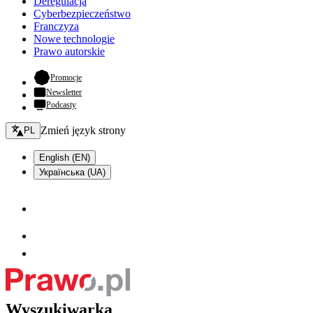
Deregulacja
Cyberbezpieczeństwo
Franczyza
Nowe technologie
Prawo autorskie
- otwiera się w nowej karcie
Promocje
Newsletter
Podcasty
Zmień język - bieżący:
Zmień język strony
PL
English (EN)
Українська (UA)
Wyszukiwarka