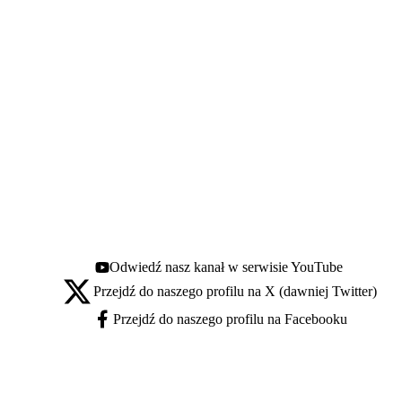
Odwiedź nasz kanał w serwisie YouTube
Youtube - otwiera się w nowej karcie
Przejdź do naszego profilu na X (dawniej Twitter)
X - otwiera się w nowej karcie
Przejdź do naszego profilu na Facebooku
Facebook - otwiera się w nowej karcie