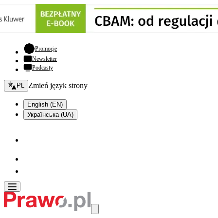
- otwiera się w nowej karcie
Promocje
Newsletter
Podcasty
Zmień język - bieżący:
Zmień język strony
PL
English (EN)
Українська (UA)