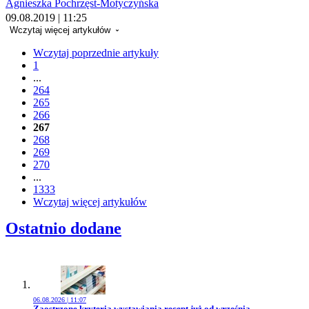
Agnieszka Pochrzęst-Motyczyńska
09.08.2019 | 11:25
Wczytaj więcej artykułów
Wczytaj poprzednie artykuły
1
...
264
265
266
267
268
269
270
...
1333
Wczytaj więcej artykułów
Ostatnio dodane
06.08.2026 | 11:07
Przejdź do artykułu:
Zaostrzone kryteria wystawiania recept już od września