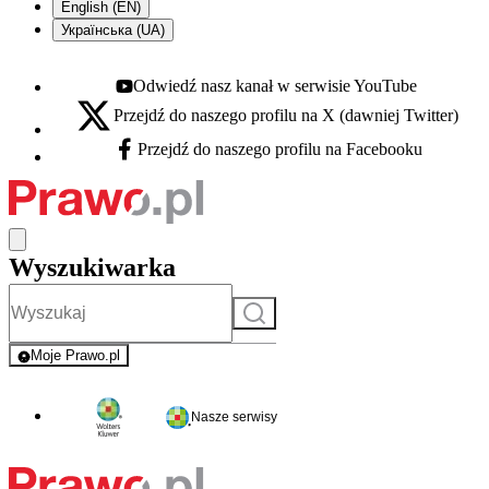
English (EN)
Українська (UA)
Odwiedź nasz kanał w serwisie YouTube
Youtube - otwiera się w nowej karcie
Przejdź do naszego profilu na X (dawniej Twitter)
X - otwiera się w nowej karcie
Przejdź do naszego profilu na Facebooku
Facebook - otwiera się w nowej karcie
Wyszukiwarka
Szukaj
Moje Prawo.pl
- rejestracja i logowanie do serwisu
Nasze serwisy