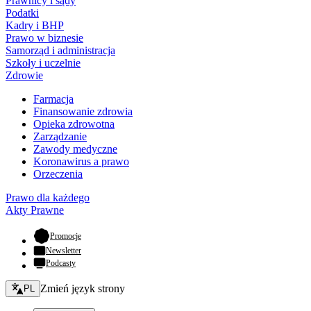
Prawnicy i sądy
Podatki
Kadry i BHP
Prawo w biznesie
Samorząd i administracja
Szkoły i uczelnie
Zdrowie
Farmacja
Finansowanie zdrowia
Opieka zdrowotna
Zarządzanie
Zawody medyczne
Koronawirus a prawo
Orzeczenia
Prawo dla każdego
Akty Prawne
- otwiera się w nowej karcie
Promocje
Newsletter
Podcasty
Zmień język - bieżący:
Zmień język strony
PL