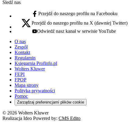
Śledź nas
Przejdź do naszego profilu na Facebooku
facebook - otwiera się w nowej karcie
Przejdź do naszego profilu na X (dawniej Twitter)
x - otwiera się w nowej karcie
Odwiedź nasz kanał w serwisie YouTube
youtube - otwiera się w nowej karcie
O nas
Zespół
Kontakt
Regulamin
Księgarnia Profinfo.pl
Wolters Kluwer
FEPI
FPOP
Mapa strony
Polityka prywatności
Pomoc
Zarządzaj preferencjami plików cookie
© 2026 Wolters Kluwer
Realizacja Ideo Powered by:
CMS Edito