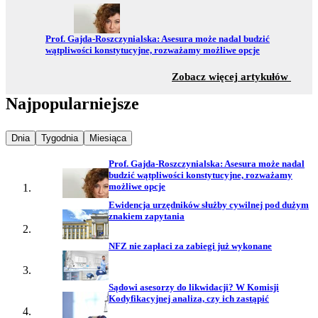
Przejdź do:
Prof. Gajda-Roszczynialska: Asesura może nadal budzić
wątpliwości konstytucyjne, rozważamy możliwe opcje
z sekc
Zobacz więcej artykułów
Najpopularniejsze
Najpopularniejsze wiadomości z
Najpopularniejsze wiadomości z
Najpopularniejsze wiadomości z
Dnia
Tygodnia
Miesiąca
Prof. Gajda-Roszczynialska: Asesura może nadal
budzić wątpliwości konstytucyjne, rozważamy
możliwe opcje
Ewidencja urzędników służby cywilnej pod dużym
znakiem zapytania
NFZ nie zapłaci za zabiegi już wykonane
Sądowi asesorzy do likwidacji? W Komisji
Kodyfikacyjnej analiza, czy ich zastąpić