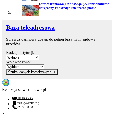
Ustawa frankowa już obowiązuje. Pozew bankowi
doręczony, rat kredytu nie trzeba płacić
Baza teleadresowa
Sprawdź darmowy dostęp do pełnej bazy m.in. sądów i
urzędów.
Rodzaj instytucji:
Województwo:
Szukaj danych kontaktowych
Redakcja serwisu Prawo.pl
801 04 45 45
Numer telefonu:
redakcja@prawo.pl
Adres email:
22 535 88 00
Numer telefonu: