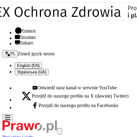
- otwiera się w nowej karcie
Promocje
Newsletter
Podcasty
Zmień język - bieżący:
Zmień język strony
PL
English (EN)
Українська (UA)
Odwiedź nasz kanał w serwisie YouTube
Youtube - otwiera się w nowej karcie
Przejdź do naszego profilu na X (dawniej Twitter)
X - otwiera się w nowej karcie
Przejdź do naszego profilu na Facebooku
Facebook - otwiera się w nowej karcie