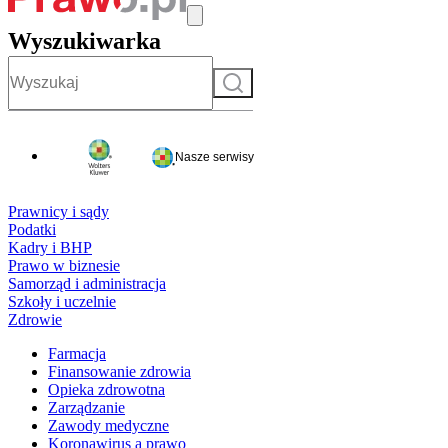
Wyszukiwarka
Szukaj
Nasze serwisy
Prawnicy i sądy
Podatki
Kadry i BHP
Prawo w biznesie
Samorząd i administracja
Szkoły i uczelnie
Zdrowie
Farmacja
Finansowanie zdrowia
Opieka zdrowotna
Zarządzanie
Zawody medyczne
Koronawirus a prawo