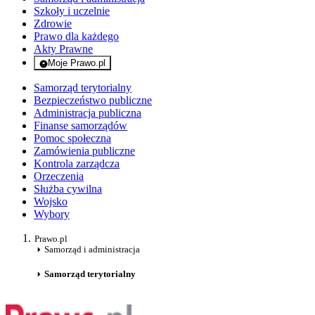
Szkoły i uczelnie
Zdrowie
Prawo dla każdego
Akty Prawne
Moje Prawo.pl
- rejestracja i logowanie do serwisu
Samorząd terytorialny
Bezpieczeństwo publiczne
Administracja publiczna
Finanse samorządów
Pomoc społeczna
Zamówienia publiczne
Kontrola zarządcza
Orzeczenia
Służba cywilna
Wojsko
Wybory
Prawo.pl
Samorząd i administracja
Samorząd terytorialny