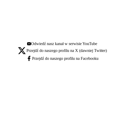
Odwiedź nasz kanał w serwisie YouTube
Youtube - otwiera się w nowej karcie
Przejdź do naszego profilu na X (dawniej Twitter)
X - otwiera się w nowej karcie
Przejdź do naszego profilu na Facebooku
Facebook - otwiera się w nowej karcie