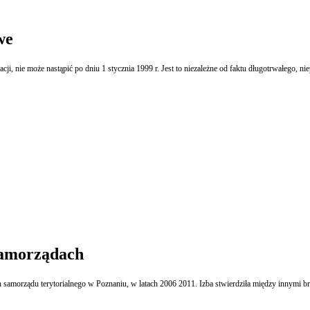
we
kacji, nie może nastąpić po dniu 1 stycznia 1999 r. Jest to niezależne od faktu długotrwałego, n
samorządach
iędzy innymi brak planowania i realizacji szeregu zadań audytowych oraz niedopełnienie obowiązku