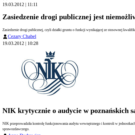
19.03.2012 | 11:11
Zasiedzenie drogi publicznej jest niemożli
Zasiedzenie drogi publicznej, czyli działki gruntu o funkcji wynikającej ze stosownej kwalifi
Cezary Chabel
19.03.2012 | 10:28
NIK krytycznie o audycie w poznańskich 
NIK przeprowadziła kontrolę funkcjonowania audytu wewnętrznego i kontroli w jednostkach samorządu terytorialnego w Poznaniu, w latach 2006 2011. Izba stwierdziła m
sprawozdawczego.