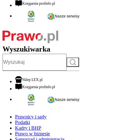
otwiera się w nowej karcie
Księgarnia profinfo.pl
Nasze serwisy
Wyszukiwarka
Szukaj
otwiera się w nowej karcie
Sklep LEX.pl
otwiera się w nowej karcie
Księgarnia profinfo.pl
Nasze serwisy
Prawnicy i sądy
Podatki
Kadry i BHP
Prawo w biznesie
Samorząd i administracja