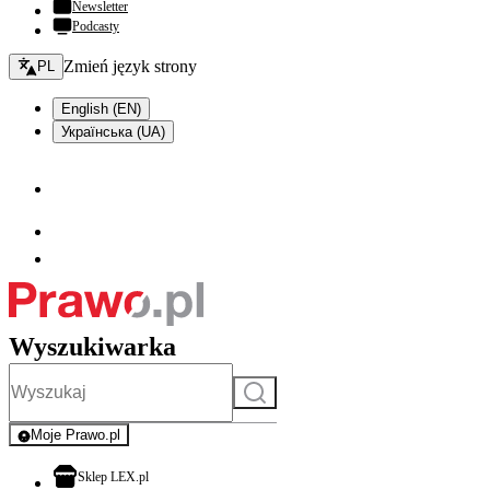
Newsletter
Podcasty
Zmień język - bieżący:
Zmień język strony
PL
English (EN)
Українська (UA)
Wyszukiwarka
Szukaj
Moje Prawo.pl
- rejestracja i logowanie do serwisu
otwiera się w nowej karcie
Sklep LEX.pl