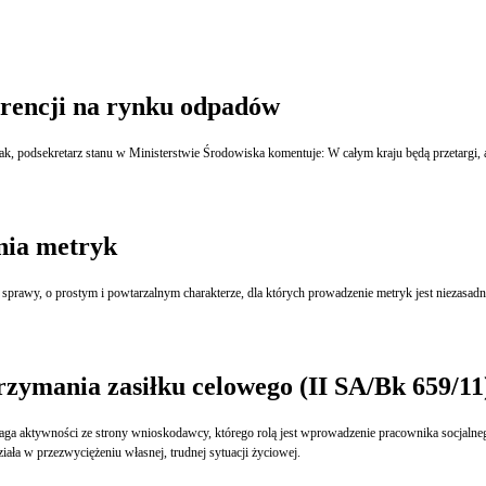
rencji na rynku odpadów
, podsekretarz stanu w Ministerstwie Środowiska komentuje: W całym kraju będą przetargi, a
nia metryk
 sprawy, o prostym i powtarzalnym charakterze, dla których prowadzenie metryk jest niezasadn
zymania zasiłku celowego (II SA/Bk 659/11
ga aktywności ze strony wnioskodawcy, którego rolą jest wprowadzenie pracownika socjaln
ła w przezwyciężeniu własnej, trudnej sytuacji życiowej.