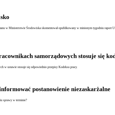
isko
arz stanu w Ministerstwie Środowiska skomentował opublikowany w minionym tygodniu raport
acownikach samorządowych stosuje się ko
ch w ustawie stosuje się odpowiednio przepisy Kodeksu pracy.
 informować postanowienie niezaskarżalne
niu sprawy w terminie?