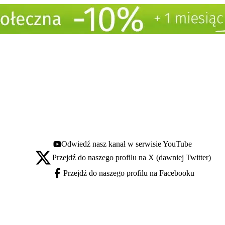
Odwiedź nasz kanał w serwisie YouTube
Youtube - otwiera się w nowej karcie
Przejdź do naszego profilu na X (dawniej Twitter)
X - otwiera się w nowej karcie
Przejdź do naszego profilu na Facebooku
Facebook - otwiera się w nowej karcie