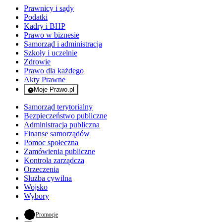
Prawnicy i sądy
Podatki
Kadry i BHP
Prawo w biznesie
Samorząd i administracja
Szkoły i uczelnie
Zdrowie
Prawo dla każdego
Akty Prawne
Moje Prawo.pl
- rejestracja i logowanie do serwisu
Samorząd terytorialny
Bezpieczeństwo publiczne
Administracja publiczna
Finanse samorządów
Pomoc społeczna
Zamówienia publiczne
Kontrola zarządcza
Orzeczenia
Służba cywilna
Wojsko
Wybory
- otwiera się w nowej karcie
Promocje