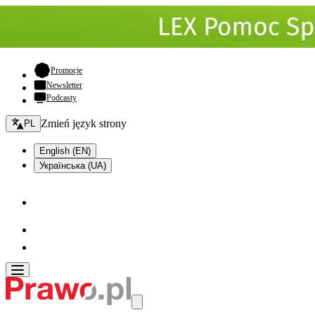
- otwiera się w nowej karcie
Promocje
Newsletter
Podcasty
Zmień język - bieżący:
Zmień język strony
PL
English (EN)
Українська (UA)