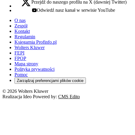
Przejdź do naszego profilu na X (dawniej Twitter)
x - otwiera się w nowej karcie
Odwiedź nasz kanał w serwisie YouTube
youtube - otwiera się w nowej karcie
O nas
Zespół
Kontakt
Regulamin
Księgarnia Profinfo.pl
Wolters Kluwer
FEPI
FPOP
Mapa strony
Polityka prywatności
Pomoc
Zarządzaj preferencjami plików cookie
© 2026 Wolters Kluwer
Realizacja Ideo Powered by:
CMS Edito