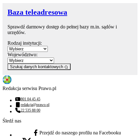
Baza teleadresowa
Sprawdź darmowy dostęp do pełnej bazy m.in. sądów i
urzędów.
Rodzaj instytucji:
Województwo:
Szukaj danych kontaktowych
Redakcja serwisu Prawo.pl
801 04 45 45
Numer telefonu:
redakcja@prawo.pl
Adres email:
22 535 88 00
Numer telefonu:
Śledź nas
Przejdź do naszego profilu na Facebooku
facebook - otwiera się w nowej karcie