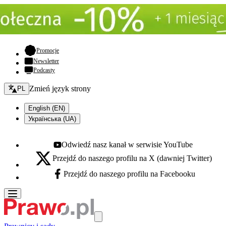
- otwiera się w nowej karcie
Promocje
Newsletter
Podcasty
Zmień język - bieżący:
Zmień język strony
PL
English (EN)
Українська (UA)
Odwiedź nasz kanał w serwisie YouTube
Youtube - otwiera się w nowej karcie
Przejdź do naszego profilu na X (dawniej Twitter)
X - otwiera się w nowej karcie
Przejdź do naszego profilu na Facebooku
Facebook - otwiera się w nowej karcie