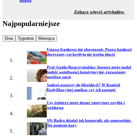
ustawą
z sekc
Zobacz więcej artykułów
Najpopularniejsze
Najpopularniejsze wiadomości z
Najpopularniejsze wiadomości z
Najpopularniejsze wiadomości z
Dnia
Tygodnia
Miesiąca
Ustawa frankowa już obowiązuje. Pozew bankowi
doręczony, rat kredytu nie trzeba płacić
Prof. Gajda-Roszczynialska: Asesura może nadal
budzić wątpliwości konstytucyjne, rozważamy
możliwe opcje
Sądowi asesorzy do likwidacji? W Komisji
Kodyfikacyjnej analiza, czy ich zastąpić
Czy żołnierz może dostać emeryturę zwykłą i
wojskową
SN: Radca działał jak komornik, ale samowolnie.
Nie poniesie kary