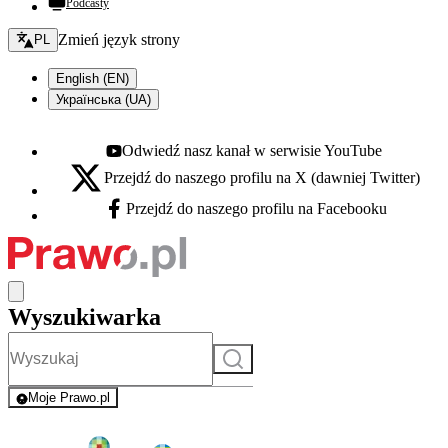
Podcasty
Zmień język - bieżący:
Zmień język strony
PL
English (EN)
Українська (UA)
Odwiedź nasz kanał w serwisie YouTube
Youtube - otwiera się w nowej karcie
Przejdź do naszego profilu na X (dawniej Twitter)
X - otwiera się w nowej karcie
Przejdź do naszego profilu na Facebooku
Facebook - otwiera się w nowej karcie
Wyszukiwarka
Szukaj
Moje Prawo.pl
- rejestracja i logowanie do serwisu