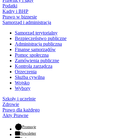
Prawnicy i sądy
Podatki
Kadry i BHP
Prawo w biznesie
Samorząd i administracja
Samorząd terytorialny
Bezpieczeństwo publiczne
Administracja publiczna
Finanse samorządów
Pomoc społeczna
Zamówienia publiczne
Kontrola zarządcza
Orzeczenia
Służba cywilna
Wojsko
Wybory
Szkoły i uczelnie
Zdrowie
Prawo dla każdego
Akty Prawne
- otwiera się w nowej karcie
Promocje
Newsletter