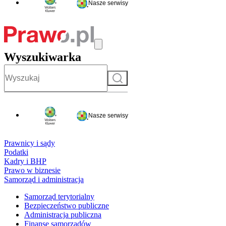
Nasze serwisy
Wyszukiwarka
Szukaj
Nasze serwisy
Prawnicy i sądy
Podatki
Kadry i BHP
Prawo w biznesie
Samorząd i administracja
Samorząd terytorialny
Bezpieczeństwo publiczne
Administracja publiczna
Finanse samorządów