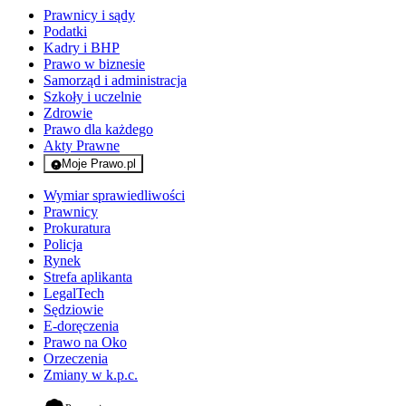
Prawnicy i sądy
Podatki
Kadry i BHP
Prawo w biznesie
Samorząd i administracja
Szkoły i uczelnie
Zdrowie
Prawo dla każdego
Akty Prawne
Moje Prawo.pl
- rejestracja i logowanie do serwisu
Wymiar sprawiedliwości
Prawnicy
Prokuratura
Policja
Rynek
Strefa aplikanta
LegalTech
Sędziowie
E-doręczenia
Prawo na Oko
Orzeczenia
Zmiany w k.p.c.