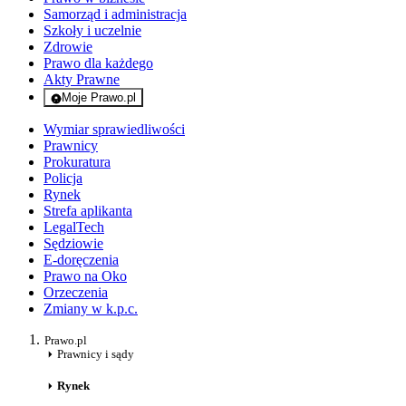
Samorząd i administracja
Szkoły i uczelnie
Zdrowie
Prawo dla każdego
Akty Prawne
Moje Prawo.pl
- rejestracja i logowanie do serwisu
Wymiar sprawiedliwości
Prawnicy
Prokuratura
Policja
Rynek
Strefa aplikanta
LegalTech
Sędziowie
E-doręczenia
Prawo na Oko
Orzeczenia
Zmiany w k.p.c.
Prawo.pl
Prawnicy i sądy
Rynek