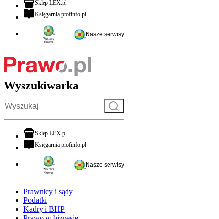
otwiera się w nowej karcie
Sklep LEX.pl
otwiera się w nowej karcie
Księgarnia profinfo.pl
Nasze serwisy
Wyszukiwarka
Szukaj
otwiera się w nowej karcie
Sklep LEX.pl
otwiera się w nowej karcie
Księgarnia profinfo.pl
Nasze serwisy
Prawnicy i sądy
Podatki
Kadry i BHP
Prawo w biznesie