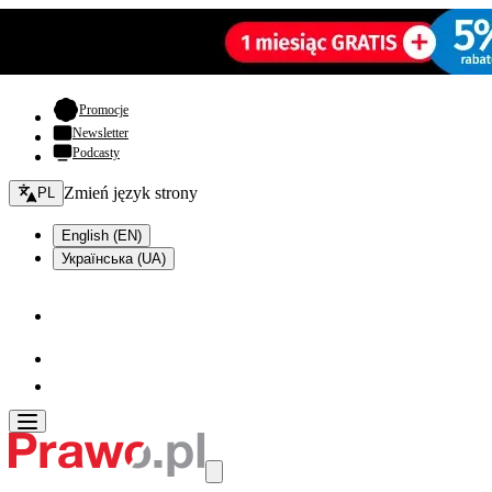
- otwiera się w nowej karcie
Promocje
Newsletter
Podcasty
Zmień język - bieżący:
Zmień język strony
PL
English (EN)
Українська (UA)