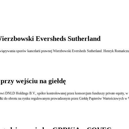
Wierzbowski Eversheds Sutherland
związywania sporów kancelarii prawnej Wierzbowski Eversheds Sutherland. Henryk Romańczuk,
przy wejściu na giełdę
oferty publicznej akcji Getback S.A. i ubiegania się o dopuszczenie i wprowadzenie akcji spółki do obrotu na rynku regulowanym prowadzonym p