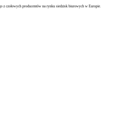
Kancelaria Greenberg Traurig reprezentowała Innova Capital, wiodący środkowoeuropejski fundusz private equity, w transakcji przejęcia większościowego pakietu Profim sp. z o.o., jednego z czołowych producentów na rynku siedzisk biurowych w Europie.