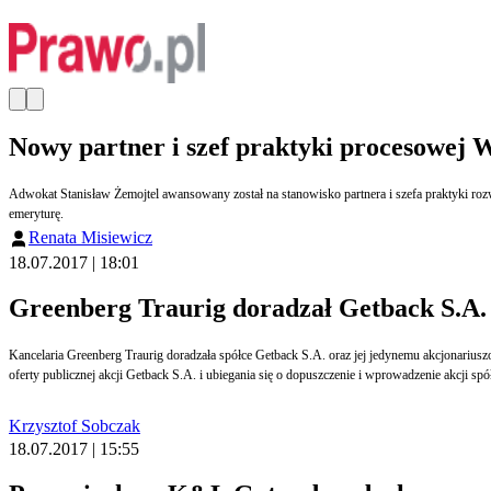
Nowy partner i szef praktyki procesowej 
Adwokat Stanisław Żemojtel awansowany został na stanowisko partnera i szefa praktyki ro
emeryturę.
Renata Misiewicz
18.07.2017 | 18:01
Greenberg Traurig doradzał Getback S.A. 
Kancelaria Greenberg Traurig doradzała spółce Getback S.A. oraz jej jedynemu akcjonariuszowi DNLD Holdings B.V., spółce kontrolowanej przez konsorcjum funduszy private equity, w którym wiodącą rolę pełnią fundusze z grupy Abris Capital Partners podczas pierwszej
Krzysztof Sobczak
18.07.2017 | 15:55