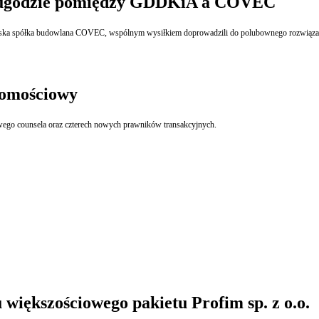
y ugodzie pomiędzy GDDKiA a COVEC
hińska spółka budowlana COVEC, wspólnym wysiłkiem doprowadzili do polubownego rozwiąza
homościowy
wego counsela oraz czterech nowych prawników transakcyjnych.
większościowego pakietu Profim sp. z o.o.