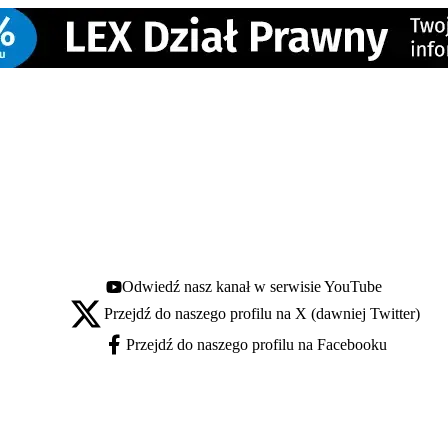
Odwiedź nasz kanał w serwisie YouTube
Youtube - otwiera się w nowej karcie
Przejdź do naszego profilu na X (dawniej Twitter)
X - otwiera się w nowej karcie
Przejdź do naszego profilu na Facebooku
Facebook - otwiera się w nowej karcie