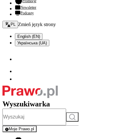
- otwiera się w nowej karcie
Promocje
Newsletter
Podcasty
Zmień język - bieżący:
Zmień język strony
PL
English (EN)
Українська (UA)
Wyszukiwarka
Szukaj
Moje Prawo.pl
- rejestracja i logowanie do serwisu