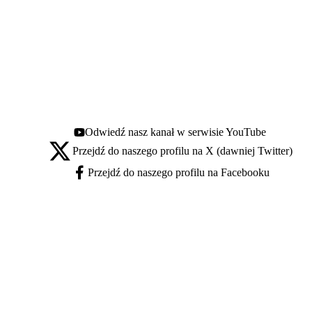
Odwiedź nasz kanał w serwisie YouTube
Youtube - otwiera się w nowej karcie
Przejdź do naszego profilu na X (dawniej Twitter)
X - otwiera się w nowej karcie
Przejdź do naszego profilu na Facebooku
Facebook - otwiera się w nowej karcie