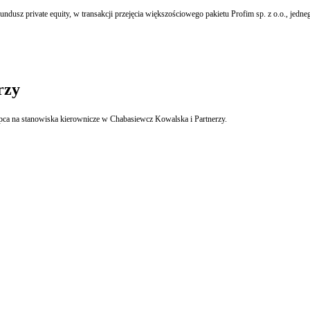
rzy
Anita Gwóźdź, Magdalena Golonka oraz Tomasz Koellner zostali mianowani z poczatkiem lipca na stanowiska kierownicze w Chabasiewcz Kowalska i Partnerzy.