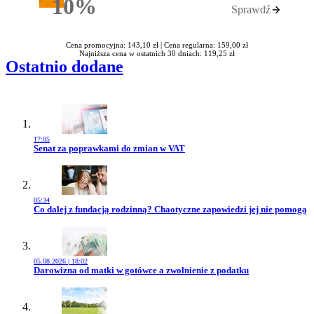
10%
Sprawdź
Rabatu
Cena promocyjna: 143,10 zł |
Cena regularna: 159,00 zł
Najniższa cena w ostatnich 30 dniach: 119,25 zł
Ostatnio dodane
17:05
Przejdź do artykułu:
Senat za poprawkami do zmian w VAT
05:34
Przejdź do artykułu:
Co dalej z fundacją rodzinną? Chaotyczne zapowiedzi jej nie pomogą
05.08.2026 | 18:02
Przejdź do artykułu:
Darowizna od matki w gotówce a zwolnienie z podatku