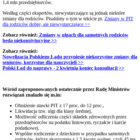
1,4 mln przedsiębiorców.
Według części ekspertów, niewystarczające są jednak niektóre
zmiany dla rodziców. Pisaliśmy o tym w tekście pt.
Zmiany w PIT
dla rodziców dobre, ale niewystarczające >>
Zobacz również:
Zmiany w ulgach dla samotnych rodziców
będą niekonstytucyjne
>>
Zobacz również:
Nowelizacja Polskiego Ładu przyniesie niekorzystne zmiany dla
seniorów, korzystne dla nauczycieli
>>
Polski Ład do naprawy - 2 kwietnia koniec konsultacji
>>
Wśród zaproponowanych ostatecznie przez Radę Ministrów
rozwiązań znalazło się m.in:
Obniżenie stawki PIT z 17 proc. do 12 proc.,
Likwidacja tzw. ulgi dla klasy średniej,
Możliwość odliczenia części składek zdrowotnych przez
przedsiębiorców na podatku liniowym, ryczałcie i karcie
podatkowej.
Wspólne rozliczenie z dzieckiem w przypadku samotnych
rodziców, którzy skorzystają z 1,5 kwoty wolnej, czyli 45 tys.