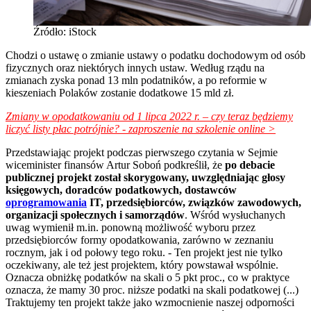
Źródło: iStock
Chodzi o ustawę o zmianie ustawy o podatku dochodowym od osób
fizycznych oraz niektórych innych ustaw. Według rządu na
zmianach zyska ponad 13 mln podatników, a po reformie w
kieszeniach Polaków zostanie dodatkowe 15 mld zł.
Zmiany w opodatkowaniu od 1 lipca 2022 r. – czy teraz będziemy
liczyć listy płac potrójnie? - zaproszenie na szkolenie online >
Przedstawiając projekt podczas pierwszego czytania w Sejmie
wiceminister finansów Artur Soboń podkreślił, że
po debacie
publicznej projekt został skorygowany, uwzględniając głosy
księgowych, doradców podatkowych, dostawców
oprogramowania
IT, przedsiębiorców, związków zawodowych,
organizacji społecznych i samorządów
. Wśród wysłuchanych
uwag wymienił m.in. ponowną możliwość wyboru przez
przedsiębiorców formy opodatkowania, zarówno w zeznaniu
rocznym, jak i od połowy tego roku. - Ten projekt jest nie tylko
oczekiwany, ale też jest projektem, który powstawał wspólnie.
Oznacza obniżkę podatków na skali o 5 pkt proc., co w praktyce
oznacza, że mamy 30 proc. niższe podatki na skali podatkowej (...)
Traktujemy ten projekt także jako wzmocnienie naszej odporności