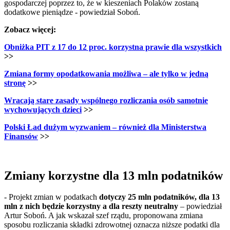
gospodarczej poprzez to, że w kieszeniach Polaków zostaną
dodatkowe pieniądze - powiedział Soboń.
Zobacz więcej:
Obniżka PIT z 17 do 12 proc. korzystna prawie dla wszystkich
>>
Zmiana formy opodatkowania możliwa – ale tylko w jedną
stronę
>>
Wracają stare zasady wspólnego rozliczania osób samotnie
wychowujących dzieci
>>
Polski Ład dużym wyzwaniem – również dla Ministerstwa
Finansów
>>
Zmiany korzystne dla 13 mln podatników
- Projekt zmian w podatkach
dotyczy 25 mln podatników, dla 13
mln z nich będzie korzystny a dla reszty neutralny
– powiedział
Artur Soboń. A jak wskazał szef rządu, proponowana zmiana
sposobu rozliczania składki zdrowotnej oznacza niższe podatki dla