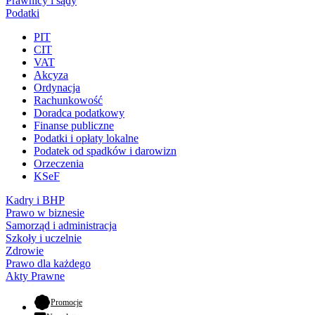
Prawnicy i sądy
Podatki
PIT
CIT
VAT
Akcyza
Ordynacja
Rachunkowość
Doradca podatkowy
Finanse publiczne
Podatki i opłaty lokalne
Podatek od spadków i darowizn
Orzeczenia
KSeF
Kadry i BHP
Prawo w biznesie
Samorząd i administracja
Szkoły i uczelnie
Zdrowie
Prawo dla każdego
Akty Prawne
- otwiera się w nowej karcie
Promocje