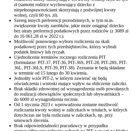
zł (samotni rodzice wychowujący dziecko z
niepełnosprawnościami skorzystają z podwójnej kwoty
wolnej, czyli 60 tys. zł).
Szereg innych preferencji prorodzinnych, w tym m.in.
zwiększenie kwoty zarobków, jakie może osiągnąć dziecko
bez utraty preferencji podatkowych przez rodziców (z 3089 zł
do 16 061,28 zł w 2022 r.).
Możliwość ponownego wyboru rozliczenia na skali
podatkowej przez tych przedsiębiorców, którzy wybrali
podatek liniowy lub ryczałt.
Ujednolicenie terminów rocznego rozliczenia PIT
(formularze: PIT-37, PIT-36, PIT-36S, PIT-28, PIT-28S, PIT-
36L, PIT-36LS, PIT-39, PIT-38). Zeznania te będą składane
w terminie od 15 lutego do 30 kwietnia.
Jednolity wzór PIT-2, w którym zawierać się będą
oświadczenia i wnioski mające wpływ na obliczenie zaliczki.
Brak składki zdrowotnej od wynagrodzenia osób powołanych
do realizacji obowiązków społecznych lub obywatelskich –
do 6000 zł wynagrodzenia rocznie.
Od 1 stycznia 2023 r. wprowadzona zostanie możliwość
rozliczania kwoty wolnej w zaliczkach w tytułach, w których
dotychczas nie była rozliczana w zaliczkach, np. przy
umowach zlecenia.
Brak odpowiedzialności pracodawcy w przypadku
nieprawidłowego pobrania zaliczek na PIT z uwagi na błędną