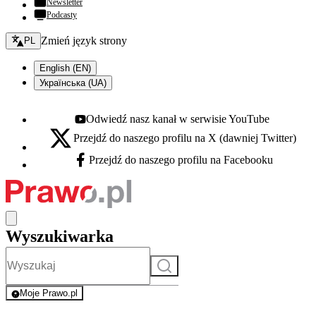
Newsletter
Podcasty
Zmień język - bieżący:
Zmień język strony
PL
English (EN)
Українська (UA)
Odwiedź nasz kanał w serwisie YouTube
Youtube - otwiera się w nowej karcie
Przejdź do naszego profilu na X (dawniej Twitter)
X - otwiera się w nowej karcie
Przejdź do naszego profilu na Facebooku
Facebook - otwiera się w nowej karcie
Wyszukiwarka
Szukaj
Moje Prawo.pl
- rejestracja i logowanie do serwisu