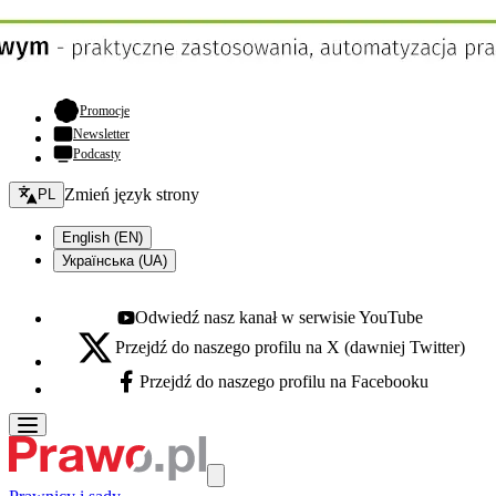
- otwiera się w nowej karcie
Promocje
Newsletter
Podcasty
Zmień język - bieżący:
Zmień język strony
PL
English (EN)
Українська (UA)
Odwiedź nasz kanał w serwisie YouTube
Youtube - otwiera się w nowej karcie
Przejdź do naszego profilu na X (dawniej Twitter)
X - otwiera się w nowej karcie
Przejdź do naszego profilu na Facebooku
Facebook - otwiera się w nowej karcie