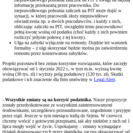
informację przekazaną przez pracownika. Do
nieprawidłowego pobrania zaliczek na PIT może dojść w
sytuacji, w której pracownik złoży nieprawidłowe
oświadczenia np. u dwóch pracodawców, i każdy z nich,
obliczając zaliczki na PIT, uwzględni temu pracownikowi
pełną kwotę wolną od podatku (choć każdy z nich powinien
rozliczyć jedynie połowę z tej kwoty).
Ulga na zabytki wyłącznie na remonty. Dojdzie też warunek
formalny – z ulgi skorzystać będzie można po zatwierdzeniu
remontu przez konserwatora zabytków.
Projekt pozostawił bez zmian korzystne rozwiązania, które zaczęły
obowiązywać od 1 stycznia 2022 r., w tym m.in. wyższą kwotę
wolną (30 tys. zł) i wyższy próg podatkowy (120 tys. zł). Skutki
podatkowe i ich znaczenie dla firm omówimy w
Legal Alert
.
- Wszystkie zmiany są na korzyść podatnika.
Nasze propozycje
zostały przedyskutowane ze wszystkimi zainteresowanymi
środowiskami, szczegółowo przeanalizowane, uzgodnione i przyjęte
przez rząd. Jeszcze w tym miesiącu trafią do Sejmu. W czerwcu
chcemy wrócić z gotowymi przepisami, tak aby niektóre z nich od 1
lipca mogły wejść w życie. Uspokajamy – zmiany wymagające
działań dostosowawczych przez płatników zaczną obowiązywać od