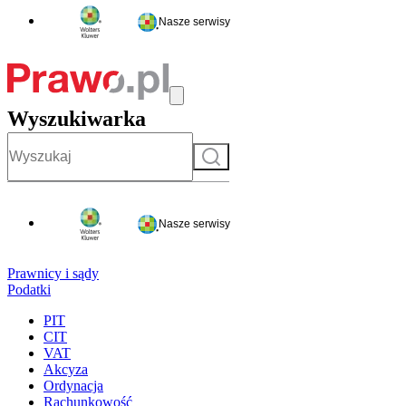
Nasze serwisy
Wyszukiwarka
Szukaj
Nasze serwisy
Prawnicy i sądy
Podatki
PIT
CIT
VAT
Akcyza
Ordynacja
Rachunkowość