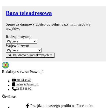
Baza teleadresowa
Sprawdź darmowy dostęp do pełnej bazy m.in. sądów i
urzędów.
Rodzaj instytucji:
Województwo:
Szukaj danych kontaktowych
Redakcja serwisu Prawo.pl
801 04 45 45
Numer telefonu:
redakcja@prawo.pl
Adres email:
22 535 88 00
Numer telefonu:
Śledź nas
Przejdź do naszego profilu na Facebooku
facebook - otwiera się w nowej karcie