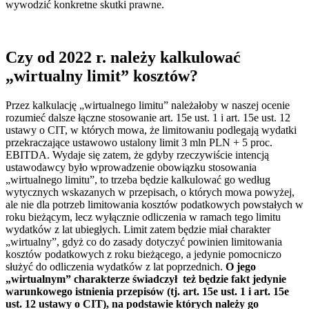
wywodzić konkretne skutki prawne.
Czy od 2022 r. należy kalkulować
„wirtualny limit” kosztów?
Przez kalkulację „wirtualnego limitu” należałoby w naszej ocenie
rozumieć dalsze łączne stosowanie art. 15e ust. 1 i art. 15e ust. 12
ustawy o CIT, w których mowa, że limitowaniu podlegają wydatki
przekraczające ustawowo ustalony limit 3 mln PLN + 5 proc.
EBITDA. Wydaje się zatem, że gdyby rzeczywiście intencją
ustawodawcy było wprowadzenie obowiązku stosowania
„wirtualnego limitu”, to trzeba będzie kalkulować go według
wytycznych wskazanych w przepisach, o których mowa powyżej,
ale nie dla potrzeb limitowania kosztów podatkowych powstałych w
roku bieżącym, lecz wyłącznie odliczenia w ramach tego limitu
wydatków z lat ubiegłych. Limit zatem będzie miał charakter
„wirtualny”, gdyż co do zasady dotyczyć powinien limitowania
kosztów podatkowych z roku bieżącego, a jedynie pomocniczo
służyć do odliczenia wydatków z lat poprzednich.
O jego
„wirtualnym” charakterze świadczył też będzie fakt jedynie
warunkowego istnienia przepisów (tj. art. 15e ust. 1 i art. 15e
ust. 12 ustawy o CIT), na podstawie których należy go