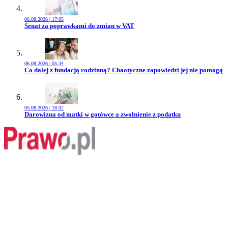
06.08.2026 | 17:05
Przejdź do artykułu:
Senat za poprawkami do zmian w VAT
06.08.2026 | 05:34
Przejdź do artykułu:
Co dalej z fundacją rodzinną? Chaotyczne zapowiedzi jej nie pomogą
05.08.2026 | 18:02
Przejdź do artykułu:
Darowizna od matki w gotówce a zwolnienie z podatku