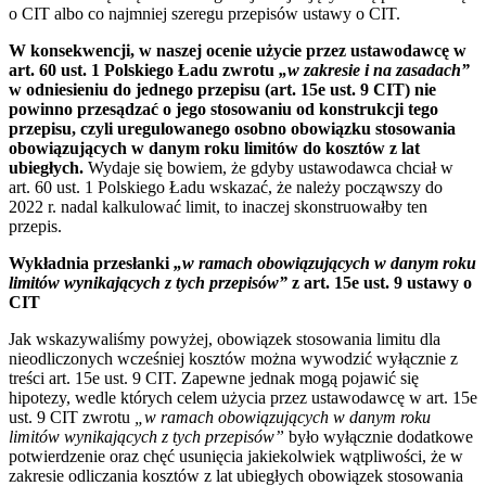
o CIT albo co najmniej szeregu przepisów ustawy o CIT.
W konsekwencji, w naszej ocenie użycie przez ustawodawcę w
art. 60 ust. 1 Polskiego Ładu zwrotu
„w zakresie i na zasadach”
w odniesieniu do jednego przepisu (art. 15e ust. 9 CIT) nie
powinno przesądzać o jego stosowaniu od konstrukcji tego
przepisu, czyli uregulowanego osobno obowiązku stosowania
obowiązujących w danym roku limitów do kosztów z lat
ubiegłych.
Wydaje się bowiem, że gdyby ustawodawca chciał w
art. 60 ust. 1 Polskiego Ładu wskazać, że należy począwszy do
2022 r. nadal kalkulować limit, to inaczej skonstruowałby ten
przepis.
Wykładnia przesłanki
„w ramach obowiązujących w danym roku
limitów wynikających z tych przepisów”
z art. 15e ust. 9 ustawy o
CIT
Jak wskazywaliśmy powyżej, obowiązek stosowania limitu dla
nieodliczonych wcześniej kosztów można wywodzić wyłącznie z
treści art. 15e ust. 9 CIT. Zapewne jednak mogą pojawić się
hipotezy, wedle których celem użycia przez ustawodawcę w art. 15e
ust. 9 CIT zwrotu
„w ramach obowiązujących w danym roku
limitów wynikających z tych przepisów”
było wyłącznie dodatkowe
potwierdzenie oraz chęć usunięcia jakiekolwiek wątpliwości, że w
zakresie odliczania kosztów z lat ubiegłych obowiązek stosowania