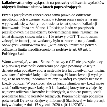
kalkulować, a więc wyłącznie na potrzeby odliczenia wydatków
objętych limitowaniem w latach poprzedzających.
Przepis przejściowy zabezpiecza samo prawo do odliczenia
nieodliczonych wcześniej kosztów (chroni prawa nabyte), a nie
wypowiada się w żadnym zakresie na temat sposobu kalkulacji
limitowania. Poza art. 60 ust. 1 Polskiego Ładu w przepisach
przejściowych nie znajdziemy bowiem żadnej innej regulacji na
temat dalszego stosowania art. 15e ustawy o CIT. Trudno zatem
założyć, iż intencją ustawodawcy było narzucenie na podatnika
obowiązku kalkulowania tzw. „wirtualnego limitu” dla potrzeb
odliczenia limitu nieodliczonego na podstawie art. 60 ust. 1
Polskiego Ładu.
Warto zauważyć, że art. 15e ust. 9 ustawy o CIT nie przesądza czy
w pierwszej kolejności odliczeniu podlegać powinny koszty z
danego roku podatkowego, a następnie te z lat ubiegłych czy można
zastosować również kolejność odwrotną. W konsekwencji wydaje
się, że to od decyzji podatnika zależy, w której kolejności będzie te
koszty odliczał. W praktyce, jako że każdy zlimitowany koszt może
zostać odliczony przez kolejne 5 lat, bardziej korzystne wydaje się
najpierw odliczanie kosztów lat ubiegłych, a dopiero potem, jeżeli
pozostanie limit, to kosztów bieżących. Poprawność tego podejścia
potwierdził Dyrektor Krajowej Informacji Skarbowej w interpretacji
indywidualnej z dnia 15 stycznia 2020 r. (0111-KDIB1-