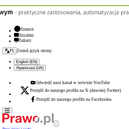
- otwiera się w nowej karcie
Promocje
Newsletter
Podcasty
Zmień język - bieżący:
Zmień język strony
PL
English (EN)
Українська (UA)
Odwiedź nasz kanał w serwisie YouTube
Youtube - otwiera się w nowej karcie
Przejdź do naszego profilu na X (dawniej Twitter)
X - otwiera się w nowej karcie
Przejdź do naszego profilu na Facebooku
Facebook - otwiera się w nowej karcie