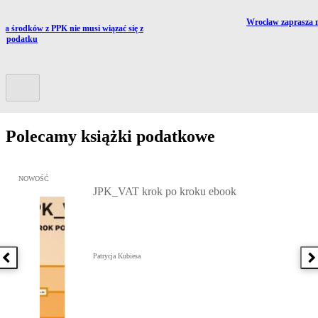
Przejdź do artykułu
Wrocław zaprasza 
ź do artykułu:
ta środków z PPK nie musi wiązać się z
tą podatku
Kolejny slide
Polecamy książki podatkowe
Przejdź do: JPK_VAT krok po kroku ebook, Patrycja Kubiesa - otw
NOWOŚĆ
JPK_VAT krok po kroku ebook
Patrycja Kubiesa
Poprzednia książka
N