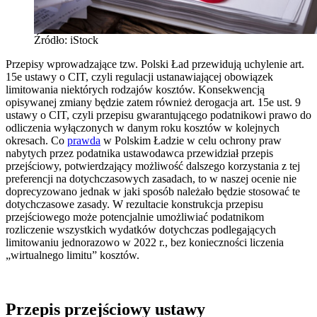
Źródło: iStock
Przepisy wprowadzające tzw. Polski Ład przewidują uchylenie art.
15e ustawy o CIT, czyli regulacji ustanawiającej obowiązek
limitowania niektórych rodzajów kosztów. Konsekwencją
opisywanej zmiany będzie zatem również derogacja art. 15e ust. 9
ustawy o CIT, czyli przepisu gwarantującego podatnikowi prawo do
odliczenia wyłączonych w danym roku kosztów w kolejnych
okresach. Co
prawda
w Polskim Ładzie w celu ochrony praw
nabytych przez podatnika ustawodawca przewidział przepis
przejściowy, potwierdzający możliwość dalszego korzystania z tej
preferencji na dotychczasowych zasadach, to w naszej ocenie nie
doprecyzowano jednak w jaki sposób należało będzie stosować te
dotychczasowe zasady. W rezultacie konstrukcja przepisu
przejściowego może potencjalnie umożliwiać podatnikom
rozliczenie wszystkich wydatków dotychczas podlegających
limitowaniu jednorazowo w 2022 r., bez konieczności liczenia
„wirtualnego limitu” kosztów.
Przepis przejściowy ustawy