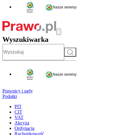
Nasze serwisy
Wyszukiwarka
Szukaj
Nasze serwisy
Prawnicy i sądy
Podatki
PIT
CIT
VAT
Akcyza
Ordynacja
Rachunkowość