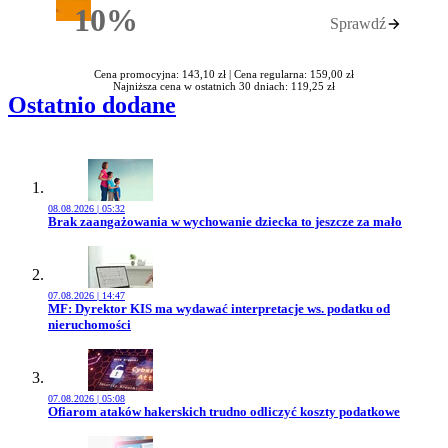
10%
Sprawdź
Rabatu
Cena promocyjna: 143,10 zł |
Cena regularna: 159,00 zł
Najniższa cena w ostatnich 30 dniach: 119,25 zł
Ostatnio dodane
08.08.2026 | 05:32
Przejdź do artykułu:
Brak zaangażowania w wychowanie dziecka to jeszcze za mało
07.08.2026 | 14:47
Przejdź do artykułu:
MF: Dyrektor KIS ma wydawać interpretacje ws. podatku od
nieruchomości
07.08.2026 | 05:08
Przejdź do artykułu:
Ofiarom ataków hakerskich trudno odliczyć koszty podatkowe