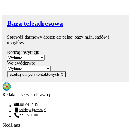
Baza teleadresowa
Sprawdź darmowy dostęp do pełnej bazy m.in. sądów i
urzędów.
Rodzaj instytucji:
Województwo:
Szukaj danych kontaktowych
Redakcja serwisu Prawo.pl
801 04 45 45
Numer telefonu:
redakcja@prawo.pl
Adres email:
22 535 88 00
Numer telefonu:
Śledź nas