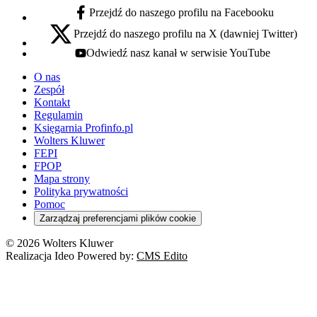
Przejdź do naszego profilu na Facebooku
facebook - otwiera się w nowej karcie
Przejdź do naszego profilu na X (dawniej Twitter)
x - otwiera się w nowej karcie
Odwiedź nasz kanał w serwisie YouTube
youtube - otwiera się w nowej karcie
O nas
Zespół
Kontakt
Regulamin
Księgarnia Profinfo.pl
Wolters Kluwer
FEPI
FPOP
Mapa strony
Polityka prywatności
Pomoc
Zarządzaj preferencjami plików cookie
© 2026 Wolters Kluwer
Realizacja Ideo Powered by:
CMS Edito