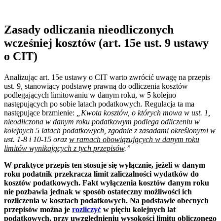
Zasady odliczania nieodliczonych
wcześniej kosztów (art. 15e ust. 9 ustawy
o CIT)
Analizując art. 15e ustawy o CIT warto zwrócić uwagę na przepis
ust. 9, stanowiący podstawę prawną do odliczenia kosztów
podlegających limitowaniu w danym roku, w 5 kolejno
następujących po sobie latach podatkowych. Regulacja ta ma
następujące brzmienie:
„Kwota kosztów, o których mowa w ust. 1,
nieodliczona w danym roku podatkowym podlega odliczeniu w
kolejnych 5 latach podatkowych, zgodnie z zasadami określonymi w
ust. 1-8 i 10-15 oraz
w ramach obowiązujących w danym roku
limitów wynikających z tych przepisów
.”
W praktyce przepis ten stosuje się wyłącznie, jeżeli w danym
roku podatnik przekracza limit zaliczalności wydatków do
kosztów podatkowych. Fakt wyłączenia kosztów danym roku
nie pozbawia jednak w sposób ostateczny możliwości ich
rozliczenia w kosztach podatkowych. Na podstawie obecnych
przepisów można je
rozliczyć
w pięciu kolejnych lat
podatkowych, przy uwzględnieniu wysokości limitu obliczonego