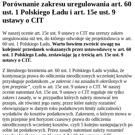
Porównanie zakresu uregulowania art. 60
ust. 1 Polskiego Ładu i art. 15e ust. 9
ustawy o CIT
W naszej ocenie art. 15e ust. 9 ustawy o CIT ma szerszy zakres
uregulowania niż ten, do którego odwołuje się projektodawca w art.
60 ust. 1 Polskiego Ładu.
Warto bowiem zwrócić uwagę na
kolejność przesłanek wskazanych przez ustawodawcę w art. 60
ust. 1 Polskiego Ładu, zestawiając ją z treścią art. 15e ust. 9
ustawy o CIT.
Z literalnego brzmienia art. 60 ust. 1 Polskiego Ładu wynika, że
kontynuacja prawa do odliczenia nieodliczonych wcześniej kosztów
przysługuje podatnikom „
w zakresie i na zasadach określonych w
tym przepisie”,
czyli w art. 15e ust. 9 ustawy o CIT. W naszej
ocenie natomiast Art. 15e ust. 9 ustawy o CIT reguluje nie tylko
zakres i zasady, w w przypadku których należy stosować ten
przepis, ale również jego ramy, przez które należy rozumieć
obowiązujące w danym roku podatkowym limity zaliczalności
wydatków do kosztów podatkowych. Zakresem, o którym mowa w
tym przepisie jest horyzont czasowy prawa do odliczenia
nieodliczonych wcześniej kosztów, czyli 5 kolejno następujących po
sobie lat podatkowych. Przez zasady natomiast należy rozumieć