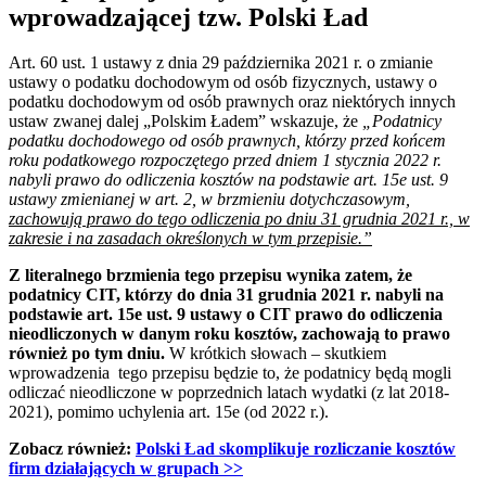
wprowadzającej tzw. Polski Ład
Art. 60 ust. 1 ustawy z dnia 29 października 2021 r. o zmianie
ustawy o podatku dochodowym od osób fizycznych, ustawy o
podatku dochodowym od osób prawnych oraz niektórych innych
ustaw zwanej dalej „Polskim Ładem” wskazuje, że
„Podatnicy
podatku dochodowego od osób prawnych, którzy przed końcem
roku podatkowego rozpoczętego przed dniem 1 stycznia 2022 r.
nabyli prawo do odliczenia kosztów na podstawie art. 15e ust. 9
ustawy zmienianej w art. 2, w brzmieniu dotychczasowym,
zachowują prawo do tego odliczenia po dniu 31 grudnia 2021 r., w
zakresie i na zasadach określonych w tym przepisie.”
Z literalnego brzmienia tego przepisu wynika zatem, że
podatnicy CIT, którzy do dnia 31 grudnia 2021 r. nabyli na
podstawie art. 15e ust. 9 ustawy o CIT prawo do odliczenia
nieodliczonych w danym roku kosztów, zachowają to prawo
również po tym dniu.
W krótkich słowach – skutkiem
wprowadzenia tego przepisu będzie to, że podatnicy będą mogli
odliczać nieodliczone w poprzednich latach wydatki (z lat 2018-
2021), pomimo uchylenia art. 15e (od 2022 r.).
Zobacz również:
Polski Ład skomplikuje rozliczanie kosztów
firm działających w grupach
>>