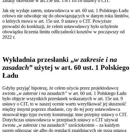
zasady określone w art.15e ust. 1-8 i 10-16 ustawy o CIT.
Jak się wydaje zatem, ustawodawca w art. 60 ust. 1 Polskiego Ładu
celowo nie odwołuje się do obowiązujących w danym roku limitów,
o których mowa w art. 15e ust. 9 ustawy o CIT. Powyższe
prowadzi do konkluzji, że celem ustawodawcy było uchylenie
obowiązku liczenia limitu odliczalności kosztów w począwszy od
2022 r.
Wykładnia przesłanki „
w zakresie i na
zasadach”
użytej w art. 60 ust. 1 Polskiego
Ładu
Gdyby przyjąć hipotezę, że celem użycia przez projektodawcę
zwrotu „
w zakresie i na zasadach”
w art. 60 ust. 1 Polskiego Ładu
było objęcie wszystkich przesłanek wskazanych w art. 15e ust. 9
ustawy o CIT, to w naszej ocenie warto weryfikować jej słuszność
między innymi poprzez zbadanie, czy do tej pory ustawodawca
stosował tego typu zwroty konstruując inne przepisy ustawy o CIT.
Dotychczas ustawodawca w przepisach ustawy o CIT używał
zwrotu „
w zakresie i na zasadach”
sześciokrotnie – za każdym
razem odnosząc się albo do regulacji znajdujących się poza ustawą