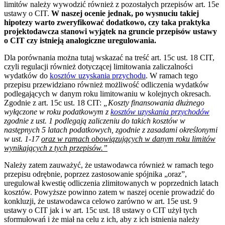
limitów należy wywodzić również z pozostałych przepisów art. 15e
ustawy o CIT.
W naszej ocenie jednak, po wysnuciu takiej
hipotezy warto zweryfikować dodatkowo, czy taka praktyka
projektodawcza stanowi wyjątek na gruncie przepisów ustawy
o CIT czy istnieją analogiczne uregulowania.
Dla porównania można tutaj wskazać na treść art. 15c ust. 18 CIT,
czyli regulacji również dotyczącej limitowania zaliczalności
wydatków do
kosztów uzyskania przychodu
. W ramach tego
przepisu przewidziano również możliwość odliczenia wydatków
podlegających w danym roku limitowaniu w kolejnych okresach.
Zgodnie z art. 15c ust. 18 CIT:
„Koszty finansowania dłużnego
wyłączone w roku podatkowym z
kosztów uzyskania przychodów
zgodnie z ust. 1 podlegają zaliczeniu do takich kosztów w
następnych 5 latach podatkowych, zgodnie z zasadami określonymi
w ust. 1-17
oraz w ramach obowiązujących w danym roku limitów
wynikających z tych przepisów.”
Należy zatem zauważyć, że ustawodawca również w ramach tego
przepisu odrębnie, poprzez zastosowanie spójnika „oraz”,
uregulował kwestię odliczenia zlimitowanych w poprzednich latach
kosztów. Powyższe powinno zatem w naszej ocenie prowadzić do
konkluzji, że ustawodawca celowo zarówno w art. 15e ust. 9
ustawy o CIT jak i w art. 15c ust. 18 ustawy o CIT użył tych
sformułowań i że miał na celu z ich, aby z ich istnienia należy