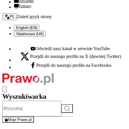
Newsletter
Podcasty
Zmień język - bieżący:
Zmień język strony
PL
English (EN)
Українська (UA)
Odwiedź nasz kanał w serwisie YouTube
Youtube - otwiera się w nowej karcie
Przejdź do naszego profilu na X (dawniej Twitter)
X - otwiera się w nowej karcie
Przejdź do naszego profilu na Facebooku
Facebook - otwiera się w nowej karcie
Wyszukiwarka
Szukaj
Moje Prawo.pl
- rejestracja i logowanie do serwisu