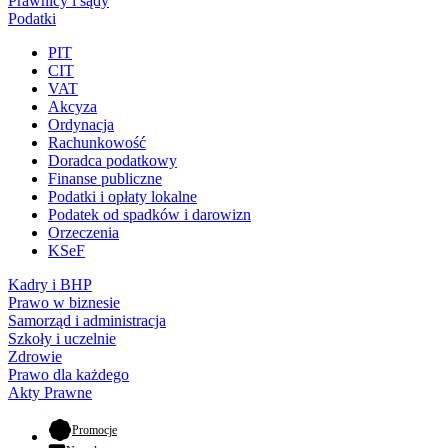
Prawnicy i sądy
Podatki
PIT
CIT
VAT
Akcyza
Ordynacja
Rachunkowość
Doradca podatkowy
Finanse publiczne
Podatki i opłaty lokalne
Podatek od spadków i darowizn
Orzeczenia
KSeF
Kadry i BHP
Prawo w biznesie
Samorząd i administracja
Szkoły i uczelnie
Zdrowie
Prawo dla każdego
Akty Prawne
- otwiera się w nowej karcie
Promocje