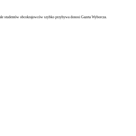
Na polskich uczelniach w 2014 r. uczy się prawie 36 tys. studentów ze 149 krajów. Poziom umiędzynarodowienia polskich szkół wyższych jest jednym z najniższych w Unii Europejskiej, ale studentów obcokrajowców szybko przybywa donosi Gazeta Wyborcza.