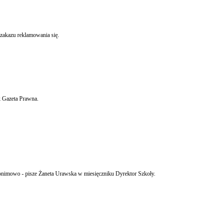
 zakazu reklamowania się.
k Gazeta Prawna.
nnego. Wniosek można złożyć nawet anonimowo - pisze Żaneta Urawska w miesięczniku Dyrektor Szkoły.