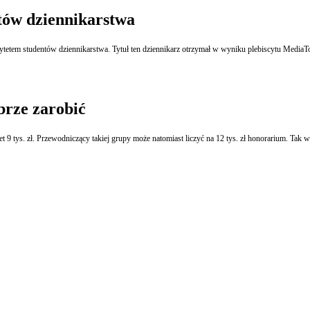
ntów dziennikarstwa
ytetem studentów dziennikarstwa. Tytuł ten dziennikarz otrzymał w wyniku plebiscytu MediaTo
rze zarobić
tys. zł. Przewodniczący takiej grupy może natomiast liczyć na 12 tys. zł honorarium. Tak wyn