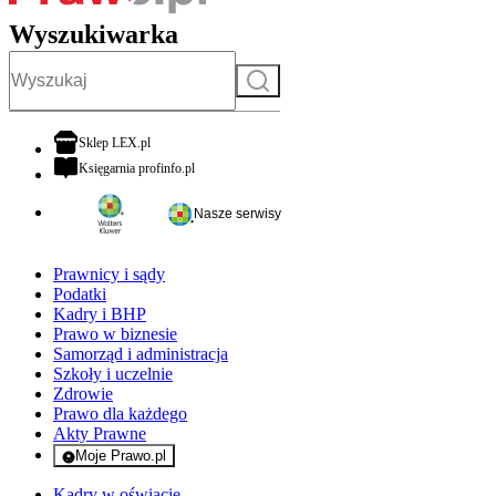
Wyszukiwarka
Szukaj
otwiera się w nowej karcie
Sklep LEX.pl
otwiera się w nowej karcie
Księgarnia profinfo.pl
Nasze serwisy
Prawnicy i sądy
Podatki
Kadry i BHP
Prawo w biznesie
Samorząd i administracja
Szkoły i uczelnie
Zdrowie
Prawo dla każdego
Akty Prawne
Moje Prawo.pl
- rejestracja i logowanie do serwisu
Kadry w oświacie