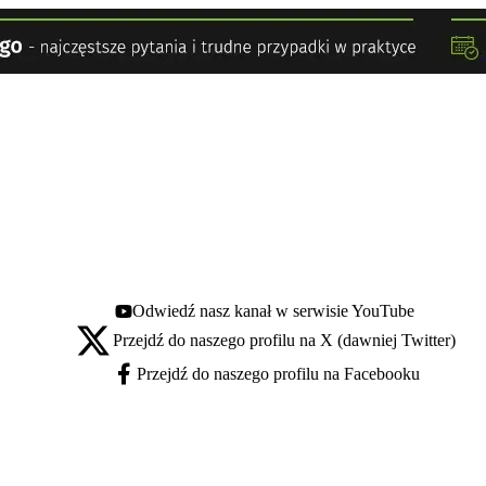
Odwiedź nasz kanał w serwisie YouTube
Youtube - otwiera się w nowej karcie
Przejdź do naszego profilu na X (dawniej Twitter)
X - otwiera się w nowej karcie
Przejdź do naszego profilu na Facebooku
Facebook - otwiera się w nowej karcie