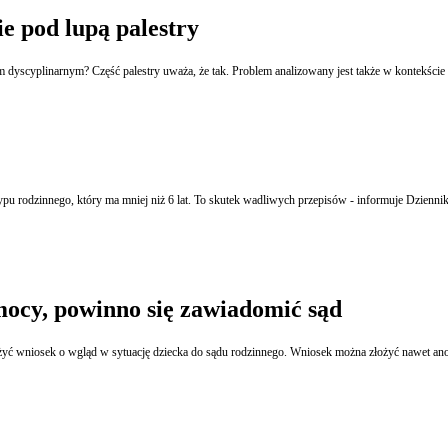
e pod lupą palestry
em dyscyplinarnym? Część palestry uważa, że tak. Problem analizowany jest także w kontekście
u rodzinnego, który ma mniej niż 6 lat. To skutek wadliwych przepisów - informuje Dzienni
emocy, powinno się zawiadomić sąd
stawiciel oświaty, kóry podejrzewa, że uczeń jest ofiarą przemocy w rodzinie, może złożyć wniosek o wgląd w sytuację dziecka do sądu rodzi