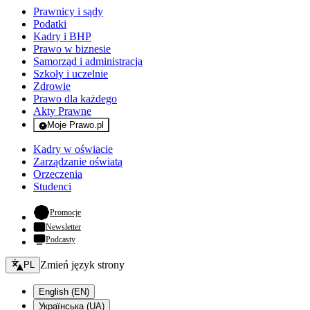
Prawnicy i sądy
Podatki
Kadry i BHP
Prawo w biznesie
Samorząd i administracja
Szkoły i uczelnie
Zdrowie
Prawo dla każdego
Akty Prawne
Moje Prawo.pl
- rejestracja i logowanie do serwisu
Kadry w oświacie
Zarządzanie oświatą
Orzeczenia
Studenci
- otwiera się w nowej karcie
Promocje
Newsletter
Podcasty
Zmień język - bieżący:
Zmień język strony
PL
English (EN)
Українська (UA)