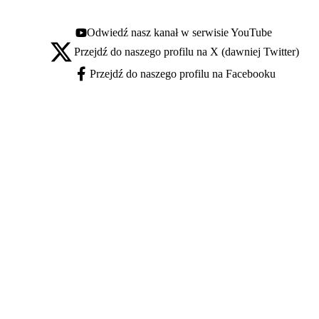
Odwiedź nasz kanał w serwisie YouTube
Youtube - otwiera się w nowej karcie
Przejdź do naszego profilu na X (dawniej Twitter)
X - otwiera się w nowej karcie
Przejdź do naszego profilu na Facebooku
Facebook - otwiera się w nowej karcie