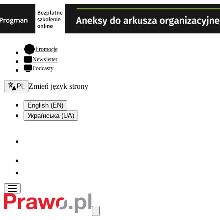
- otwiera się w nowej karcie
Promocje
Newsletter
Podcasty
Zmień język - bieżący:
Zmień język strony
PL
English (EN)
Українська (UA)