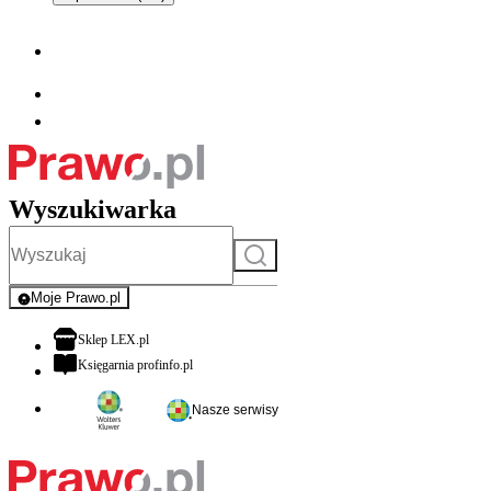
Wyszukiwarka
Szukaj
Moje Prawo.pl
- rejestracja i logowanie do serwisu
otwiera się w nowej karcie
Sklep LEX.pl
otwiera się w nowej karcie
Księgarnia profinfo.pl
Nasze serwisy