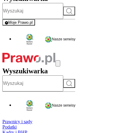
Szukaj
Moje Prawo.pl
- rejestracja i logowanie do serwisu
Nasze serwisy
Wyszukiwarka
Szukaj
Nasze serwisy
Prawnicy i sądy
Podatki
Kadry i BHP