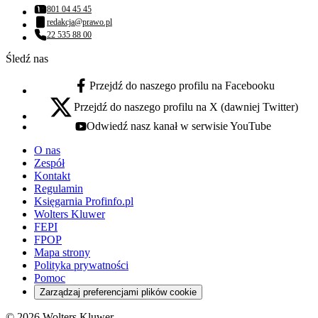
801 04 45 45
Numer telefonu:
redakcja@prawo.pl
Adres email:
22 535 88 00
Numer telefonu:
Śledź nas
Przejdź do naszego profilu na Facebooku
facebook - otwiera się w nowej karcie
Przejdź do naszego profilu na X (dawniej Twitter)
x - otwiera się w nowej karcie
Odwiedź nasz kanał w serwisie YouTube
youtube - otwiera się w nowej karcie
O nas
Zespół
Kontakt
Regulamin
Księgarnia Profinfo.pl
Wolters Kluwer
FEPI
FPOP
Mapa strony
Polityka prywatności
Pomoc
Zarządzaj preferencjami plików cookie
© 2026 Wolters Kluwer