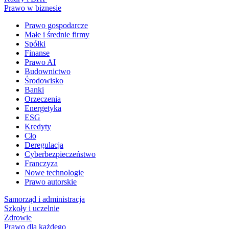
Prawo w biznesie
Prawo gospodarcze
Małe i średnie firmy
Spółki
Finanse
Prawo AI
Budownictwo
Środowisko
Banki
Orzeczenia
Energetyka
ESG
Kredyty
Cło
Deregulacja
Cyberbezpieczeństwo
Franczyza
Nowe technologie
Prawo autorskie
Samorząd i administracja
Szkoły i uczelnie
Zdrowie
Prawo dla każdego