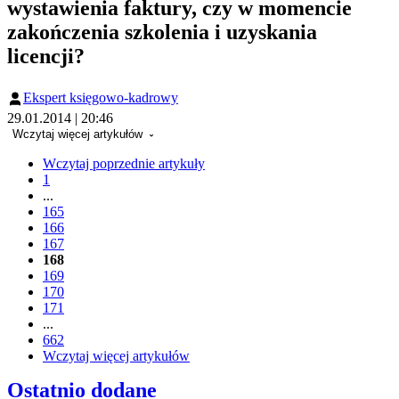
wystawienia faktury, czy w momencie
zakończenia szkolenia i uzyskania
licencji?
Ekspert księgowo-kadrowy
29.01.2014 | 20:46
Wczytaj więcej artykułów
Wczytaj poprzednie artykuły
1
...
165
166
167
168
169
170
171
...
662
Wczytaj więcej artykułów
Ostatnio dodane