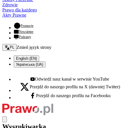
Zdrowie
Prawo dla każdego
Akty Prawne
- otwiera się w nowej karcie
Promocje
Newsletter
Podcasty
Zmień język - bieżący:
Zmień język strony
PL
English (EN)
Українська (UA)
Odwiedź nasz kanał w serwisie YouTube
Youtube - otwiera się w nowej karcie
Przejdź do naszego profilu na X (dawniej Twitter)
X - otwiera się w nowej karcie
Przejdź do naszego profilu na Facebooku
Facebook - otwiera się w nowej karcie
Wyszukiwarka