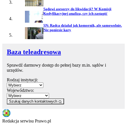
Sądowi asesorzy do likwidacji? W Komisji
Kodyfikacyjnej analiza, czy ich zastąpić
SN: Radca działał jak komornik, ale samowolnie.
Nie poniesie kary
Baza teleadresowa
Sprawdź darmowy dostęp do pełnej bazy m.in. sądów i
urzędów.
Rodzaj instytucji:
Województwo:
Szukaj danych kontaktowych
Redakcja serwisu Prawo.pl