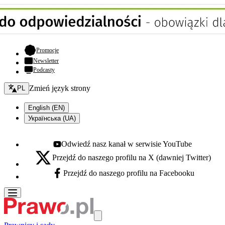
- otwiera się w nowej karcie
Promocje
Newsletter
Podcasty
Zmień język - bieżący:
Zmień język strony
PL
English (EN)
Українська (UA)
Odwiedź nasz kanał w serwisie YouTube
Youtube - otwiera się w nowej karcie
Przejdź do naszego profilu na X (dawniej Twitter)
X - otwiera się w nowej karcie
Przejdź do naszego profilu na Facebooku
Facebook - otwiera się w nowej karcie