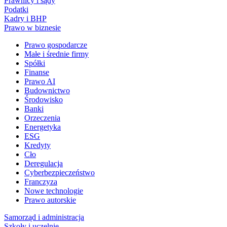
Prawnicy i sądy
Podatki
Kadry i BHP
Prawo w biznesie
Prawo gospodarcze
Małe i średnie firmy
Spółki
Finanse
Prawo AI
Budownictwo
Środowisko
Banki
Orzeczenia
Energetyka
ESG
Kredyty
Cło
Deregulacja
Cyberbezpieczeństwo
Franczyza
Nowe technologie
Prawo autorskie
Samorząd i administracja
Szkoły i uczelnie