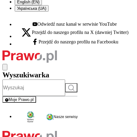
English (EN)
Українська (UA)
Odwiedź nasz kanał w serwisie YouTube
Youtube - otwiera się w nowej karcie
Przejdź do naszego profilu na X (dawniej Twitter)
X - otwiera się w nowej karcie
Przejdź do naszego profilu na Facebooku
Facebook - otwiera się w nowej karcie
Wyszukiwarka
Szukaj
Moje Prawo.pl
- rejestracja i logowanie do serwisu
Nasze serwisy