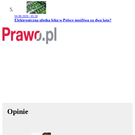
04.08.2026 | 05:30
Przejdź do artykułu:
Elektroniczna ulotka leku w Polsce możliwa za dwa lata?
Opinie