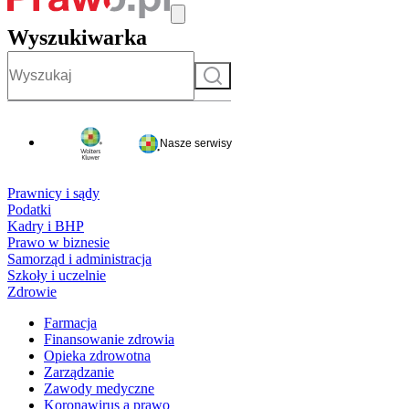
Wyszukiwarka
Szukaj
Nasze serwisy
Prawnicy i sądy
Podatki
Kadry i BHP
Prawo w biznesie
Samorząd i administracja
Szkoły i uczelnie
Zdrowie
Farmacja
Finansowanie zdrowia
Opieka zdrowotna
Zarządzanie
Zawody medyczne
Koronawirus a prawo