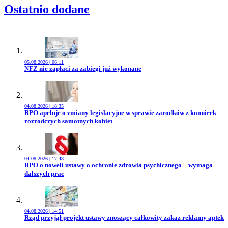
Ostatnio dodane
05.08.2026 | 06:11
Przejdź do artykułu:
NFZ nie zapłaci za zabiegi już wykonane
04.08.2026 | 18:35
Przejdź do artykułu:
RPO apeluje o zmiany legislacyjne w sprawie zarodków z komórek
rozrodczych samotnych kobiet
04.08.2026 | 17:48
Przejdź do artykułu:
RPO o noweli ustawy o ochronie zdrowia psychicznego – wymaga
dalszych prac
04.08.2026 | 14:51
Przejdź do artykułu:
Rząd przyjął projekt ustawy znoszący całkowity zakaz reklamy aptek