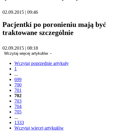
02.09.2015 | 09:46
Pacjentki po poronieniu mają być
traktowane szczególnie
02.09.2015 | 08:18
Wczytaj więcej artykułów
Wczytaj poprzednie artykuły
1
...
699
700
701
702
703
704
705
...
1333
Wczytaj więcej artykułów