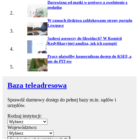
Darowizna od matki w gotówce a zwolnienie z
podatku
W ramach śledztwa zablokowano strony portalu
Lexspace
Sądowi asesorzy do likwidacji? W Komisji
Kodyfikacyjnej analiza, jak ich zastąpić
Pracę ułatwiłby komornikom dostęp do KSEF, a
nie do PIT-ów
Baza teleadresowa
Sprawdź darmowy dostęp do pełnej bazy m.in. sądów i
urzędów.
Rodzaj instytucji:
Województwo: