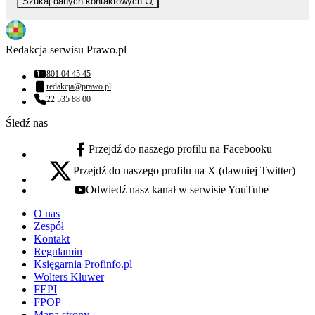
Szukaj danych kontaktowych
Redakcja serwisu Prawo.pl
801 04 45 45
Numer telefonu:
redakcja@prawo.pl
Adres email:
22 535 88 00
Numer telefonu:
Śledź nas
Przejdź do naszego profilu na Facebooku
facebook - otwiera się w nowej karcie
Przejdź do naszego profilu na X (dawniej Twitter)
x - otwiera się w nowej karcie
Odwiedź nasz kanał w serwisie YouTube
youtube - otwiera się w nowej karcie
O nas
Zespół
Kontakt
Regulamin
Księgarnia Profinfo.pl
Wolters Kluwer
FEPI
FPOP
Mapa strony