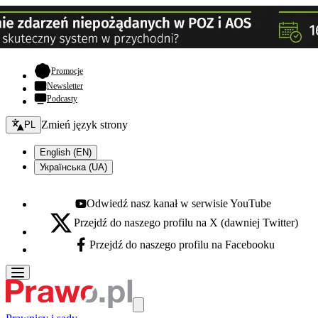
- otwiera się w nowej karcie
Promocje
Newsletter
Podcasty
Zmień język - bieżący:
Zmień język strony
PL
English (EN)
Українська (UA)
Odwiedź nasz kanał w serwisie YouTube
Youtube - otwiera się w nowej karcie
Przejdź do naszego profilu na X (dawniej Twitter)
X - otwiera się w nowej karcie
Przejdź do naszego profilu na Facebooku
Facebook - otwiera się w nowej karcie