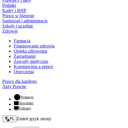
Prawnicy i sądy
Podatki
Kadry i BHP
Prawo w biznesie
Samorząd i administracja
Szkoły i uczelnie
Zdrowie
Farmacja
Finansowanie zdrowia
Opieka zdrowotna
Zarządzanie
Zawody medyczne
Koronawirus a prawo
Orzeczenia
Prawo dla każdego
Akty Prawne
- otwiera się w nowej karcie
Promocje
Newsletter
Podcasty
Zmień język - bieżący:
Zmień język strony
PL