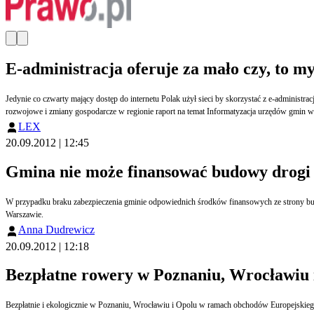
E-administracja oferuje za mało czy, to m
Jedynie co czwarty mający dostęp do internetu Polak użył sieci by skorzystać z e-adminis
rozwojowe i zmiany gospodarcze w regionie raport na temat Informatyzacja urzędów gmin
LEX
20.09.2012 | 12:45
Gmina nie może finansować budowy drogi
W przypadku braku zabezpieczenia gminie odpowiednich środków finansowych ze strony budżetu
Warszawie.
Anna Dudrewicz
20.09.2012 | 12:18
Bezpłatne rowery w Poznaniu, Wrocławiu 
Bezpłatnie i ekologicznie w Poznaniu, Wrocławiu i Opolu w ramach obchodów Europejskiego Dnia Bez Samochodu operator systemów wypożyczalni rowerów miejskich Nextbike Polska zmienia na dobę taryfę opłat. Darmowe przejazdy to kolejna próba przekonania