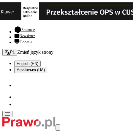
- otwiera się w nowej karcie
Promocje
Newsletter
Podcasty
Zmień język - bieżący:
Zmień język strony
PL
English (EN)
Українська (UA)