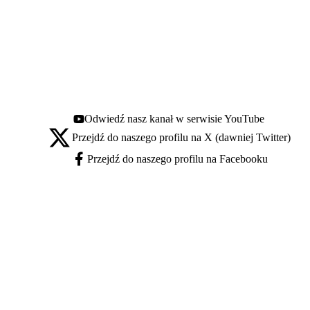
Odwiedź nasz kanał w serwisie YouTube
Youtube - otwiera się w nowej karcie
Przejdź do naszego profilu na X (dawniej Twitter)
X - otwiera się w nowej karcie
Przejdź do naszego profilu na Facebooku
Facebook - otwiera się w nowej karcie