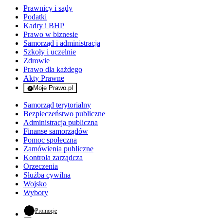
Prawnicy i sądy
Podatki
Kadry i BHP
Prawo w biznesie
Samorząd i administracja
Szkoły i uczelnie
Zdrowie
Prawo dla każdego
Akty Prawne
Moje Prawo.pl
- rejestracja i logowanie do serwisu
Samorząd terytorialny
Bezpieczeństwo publiczne
Administracja publiczna
Finanse samorządów
Pomoc społeczna
Zamówienia publiczne
Kontrola zarządcza
Orzeczenia
Służba cywilna
Wojsko
Wybory
- otwiera się w nowej karcie
Promocje