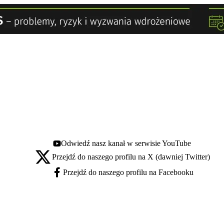
Odwiedź nasz kanał w serwisie YouTube
Youtube - otwiera się w nowej karcie
Przejdź do naszego profilu na X (dawniej Twitter)
X - otwiera się w nowej karcie
Przejdź do naszego profilu na Facebooku
Facebook - otwiera się w nowej karcie