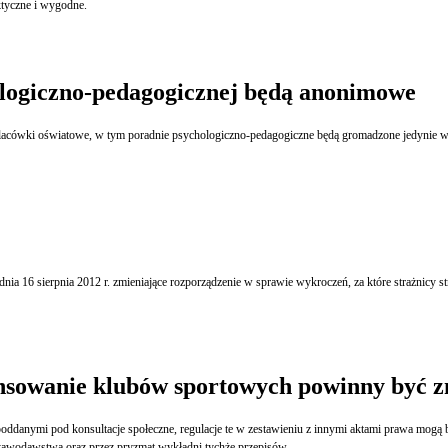
ktyczne i wygodne.
ogiczno-pedagogicznej będą anonimowe
placówki oświatowe, w tym poradnie psychologiczno-pedagogiczne będą gromadzone jedynie w 
nia 16 sierpnia 2012 r. zmieniające rozporządzenie w sprawie wykroczeń, za które strażnicy 
nsowanie klubów sportowych powinny być 
 poddanymi pod konsultacje społeczne, regulacje te w zestawieniu z innymi aktami prawa mogą b
 ustawodawstwa oraz przez pryzmat wykładni tychże przepisów.