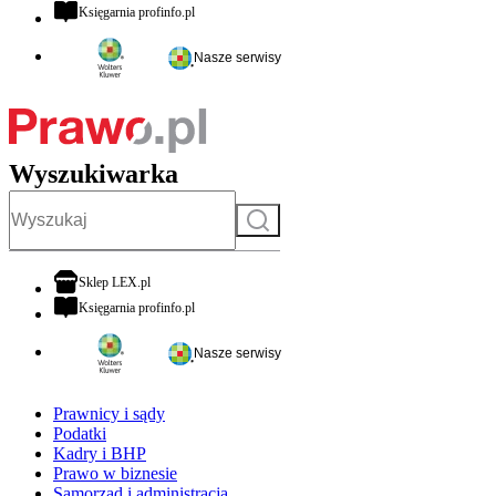
otwiera się w nowej karcie
Księgarnia profinfo.pl
Nasze serwisy
Wyszukiwarka
Szukaj
otwiera się w nowej karcie
Sklep LEX.pl
otwiera się w nowej karcie
Księgarnia profinfo.pl
Nasze serwisy
Prawnicy i sądy
Podatki
Kadry i BHP
Prawo w biznesie
Samorząd i administracja