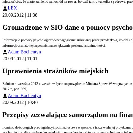
mieszkańców, że warto zamienić samochód na rower, bo dziś tzw. dwa kółka są zdrowe, pra
LEX
20.09.2012 | 11:38
Gromadzone w SIO dane o pomocy psychol
Informacje o pomocy psychologiczno-pedagogicznej udzielanej przez przedszkola, szkoły i 
informacji oświatowej zapewnić ma zwiększenie poziomu anonimowości.
Adam Bochentyn
20.09.2012 | 11:01
Uprawnienia strażników miejskich
Z dniem 4 września 2012 r. weszło w życie rozporządzenie Ministra Spraw Wewnętrznych z d
2012 r., poz. 939).
Adam Bochentyn
20.09.2012 | 10:40
Przepisy zezwalające samorządom na fina
Pomimo dość długich prac legislacyjnych nad ustawą o sporcie, a także wielu jej projektami
jest bowiem analiza całokształtu regulacji w tym zakresie, także na gruncie uchylonego już