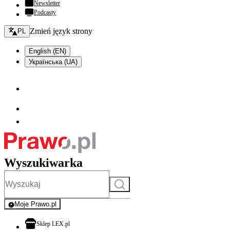
Newsletter
Podcasty
Zmień język - bieżący:
Zmień język strony
PL
English (EN)
Українська (UA)
Wyszukiwarka
Szukaj
Moje Prawo.pl
- rejestracja i logowanie do serwisu
otwiera się w nowej karcie
Sklep LEX.pl