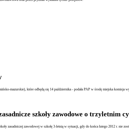
y
ńsko-mazurskie), które odbędą się 14 października - podała PAP w środę miejska komisja w
asadnicze szkoły zawodowe o trzyletnim cyk
koły zasadniczej zawodowej w szkołę 3-letnią w sytuacji, gdy do końca lutego 2012 r. nie zost