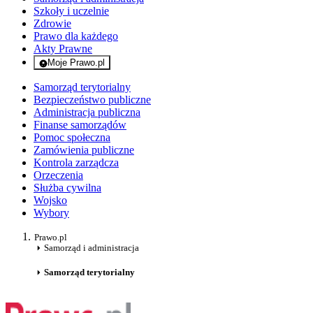
Szkoły i uczelnie
Zdrowie
Prawo dla każdego
Akty Prawne
Moje Prawo.pl
- rejestracja i logowanie do serwisu
Samorząd terytorialny
Bezpieczeństwo publiczne
Administracja publiczna
Finanse samorządów
Pomoc społeczna
Zamówienia publiczne
Kontrola zarządcza
Orzeczenia
Służba cywilna
Wojsko
Wybory
Prawo.pl
Samorząd i administracja
Samorząd terytorialny