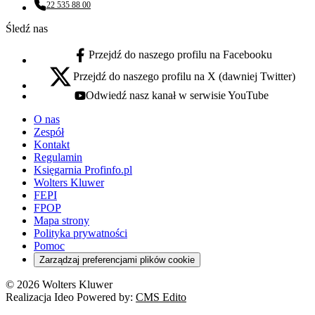
22 535 88 00
Numer telefonu:
Śledź nas
Przejdź do naszego profilu na Facebooku
facebook - otwiera się w nowej karcie
Przejdź do naszego profilu na X (dawniej Twitter)
x - otwiera się w nowej karcie
Odwiedź nasz kanał w serwisie YouTube
youtube - otwiera się w nowej karcie
O nas
Zespół
Kontakt
Regulamin
Księgarnia Profinfo.pl
Wolters Kluwer
FEPI
FPOP
Mapa strony
Polityka prywatności
Pomoc
Zarządzaj preferencjami plików cookie
© 2026 Wolters Kluwer
Realizacja Ideo Powered by:
CMS Edito