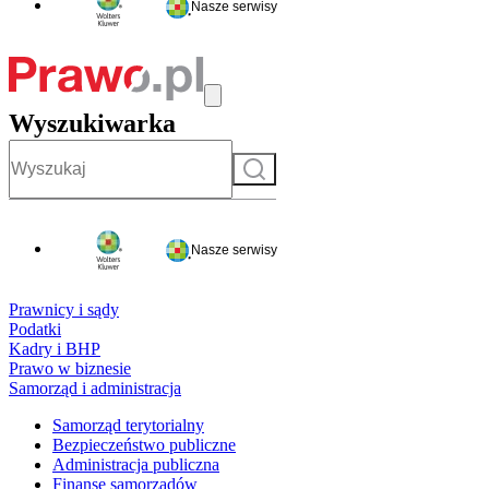
Nasze serwisy
Wyszukiwarka
Szukaj
Nasze serwisy
Prawnicy i sądy
Podatki
Kadry i BHP
Prawo w biznesie
Samorząd i administracja
Samorząd terytorialny
Bezpieczeństwo publiczne
Administracja publiczna
Finanse samorządów