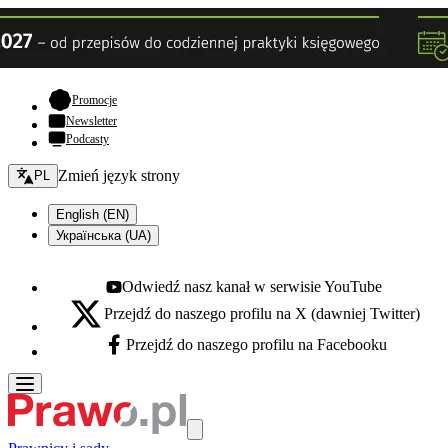
- otwiera się w nowej karcie
Promocje
Newsletter
Podcasty
Zmień język - bieżący:
Zmień język strony
PL
English (EN)
Українська (UA)
Odwiedź nasz kanał w serwisie YouTube
Youtube - otwiera się w nowej karcie
Przejdź do naszego profilu na X (dawniej Twitter)
X - otwiera się w nowej karcie
Przejdź do naszego profilu na Facebooku
Facebook - otwiera się w nowej karcie