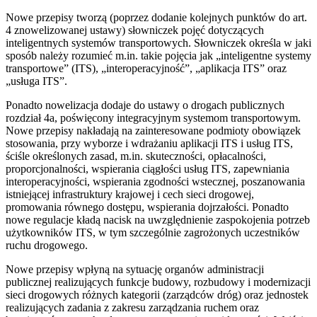
Nowe przepisy tworzą (poprzez dodanie kolejnych punktów do art.
4 znowelizowanej ustawy) słowniczek pojęć dotyczących
inteligentnych systemów transportowych. Słowniczek określa w jaki
sposób należy rozumieć m.in. takie pojęcia jak „inteligentne systemy
transportowe” (ITS), „interoperacyjność”, „aplikacja ITS” oraz
„usługa ITS”.
Ponadto nowelizacja dodaje do ustawy o drogach publicznych
rozdział 4a, poświęcony integracyjnym systemom transportowym.
Nowe przepisy nakładają na zainteresowane podmioty obowiązek
stosowania, przy wyborze i wdrażaniu aplikacji ITS i usług ITS,
ściśle określonych zasad, m.in. skuteczności, opłacalności,
proporcjonalności, wspierania ciągłości usług ITS, zapewniania
interoperacyjności, wspierania zgodności wstecznej, poszanowania
istniejącej infrastruktury krajowej i cech sieci drogowej,
promowania równego dostępu, wspierania dojrzałości. Ponadto
nowe regulacje kładą nacisk na uwzględnienie zaspokojenia potrzeb
użytkowników ITS, w tym szczególnie zagrożonych uczestników
ruchu drogowego.
Nowe przepisy wpłyną na sytuację organów administracji
publicznej realizujących funkcje budowy, rozbudowy i modernizacji
sieci drogowych różnych kategorii (zarządców dróg) oraz jednostek
realizujących zadania z zakresu zarządzania ruchem oraz