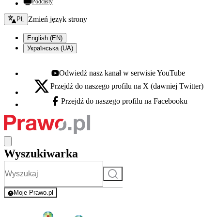
Podcasty
Zmień język - bieżący:
Zmień język strony
PL
English (EN)
Українська (UA)
Odwiedź nasz kanał w serwisie YouTube
Youtube - otwiera się w nowej karcie
Przejdź do naszego profilu na X (dawniej Twitter)
X - otwiera się w nowej karcie
Przejdź do naszego profilu na Facebooku
Facebook - otwiera się w nowej karcie
Wyszukiwarka
Szukaj
Moje Prawo.pl
- rejestracja i logowanie do serwisu