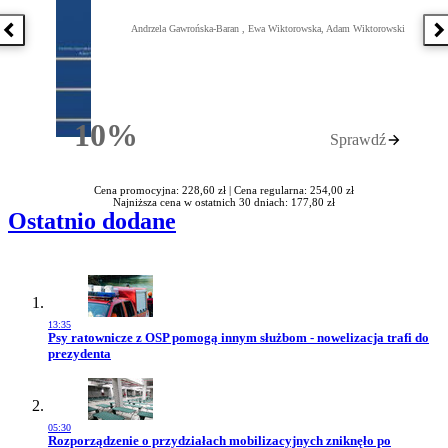
Andrzela Gawrońska-Baran , Ewa Wiktorowska, Adam Wiktorowski
Poprzednia książka
N
10%
Sprawdź
Rabatu
Cena promocyjna: 228,60 zł |
Cena regularna: 254,00 zł
Najniższa cena w ostatnich 30 dniach: 177,80 zł
Ostatnio dodane
13:35
Przejdź do artykułu:
Psy ratownicze z OSP pomogą innym służbom - nowelizacja trafi do
prezydenta
05:30
Przejdź do artykułu:
Rozporządzenie o przydziałach mobilizacyjnych zniknęło po