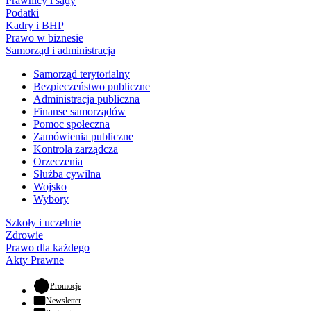
Prawnicy i sądy
Podatki
Kadry i BHP
Prawo w biznesie
Samorząd i administracja
Samorząd terytorialny
Bezpieczeństwo publiczne
Administracja publiczna
Finanse samorządów
Pomoc społeczna
Zamówienia publiczne
Kontrola zarządcza
Orzeczenia
Służba cywilna
Wojsko
Wybory
Szkoły i uczelnie
Zdrowie
Prawo dla każdego
Akty Prawne
- otwiera się w nowej karcie
Promocje
Newsletter