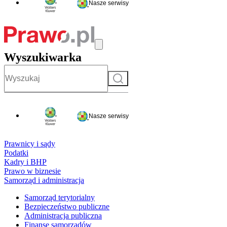
Nasze serwisy
Wyszukiwarka
Szukaj
Nasze serwisy
Prawnicy i sądy
Podatki
Kadry i BHP
Prawo w biznesie
Samorząd i administracja
Samorząd terytorialny
Bezpieczeństwo publiczne
Administracja publiczna
Finanse samorządów