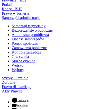
Prawnicy i sądy
Podatki
Kadry i BHP
Prawo w biznesie
Samorząd i administracja
Samorząd terytorialny
Bezpieczeństwo publiczne
Administracja publiczna
Finanse samorządów
Pomoc społeczna
Zamówienia publiczne
Kontrola zarządcza
Orzeczenia
Służba cywilna
Wojsko
Wybory
Szkoły i uczelnie
Zdrowie
Prawo dla każdego
Akty Prawne
- otwiera się w nowej karcie
Promocje
Newsletter