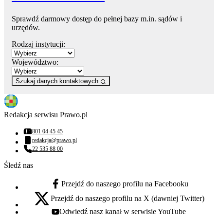
Sprawdź darmowy dostęp do pełnej bazy m.in. sądów i
urzędów.
Rodzaj instytucji:
Województwo:
Szukaj danych kontaktowych
Redakcja serwisu Prawo.pl
801 04 45 45
Numer telefonu:
redakcja@prawo.pl
Adres email:
22 535 88 00
Numer telefonu:
Śledź nas
Przejdź do naszego profilu na Facebooku
facebook - otwiera się w nowej karcie
Przejdź do naszego profilu na X (dawniej Twitter)
x - otwiera się w nowej karcie
Odwiedź nasz kanał w serwisie YouTube
youtube - otwiera się w nowej karcie