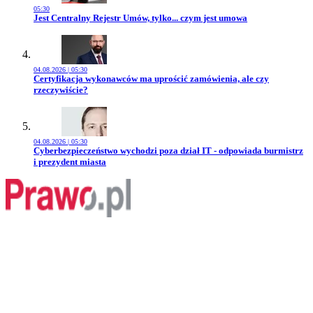
05:30
Przejdź do artykułu:
Jest Centralny Rejestr Umów, tylko... czym jest umowa
04.08.2026 | 05:30
Przejdź do artykułu:
Certyfikacja wykonawców ma uprościć zamówienia, ale czy
rzeczywiście?
04.08.2026 | 05:30
Przejdź do artykułu:
Cyberbezpieczeństwo wychodzi poza dział IT - odpowiada burmistrz
i prezydent miasta