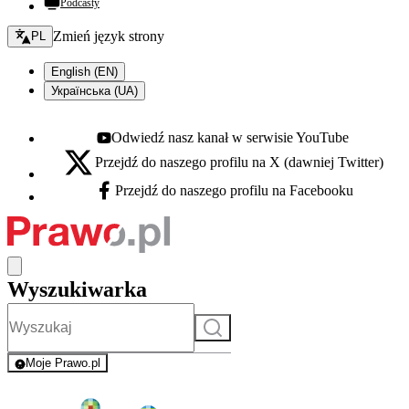
Podcasty
Zmień język - bieżący:
Zmień język strony
PL
English (EN)
Українська (UA)
Odwiedź nasz kanał w serwisie YouTube
Youtube - otwiera się w nowej karcie
Przejdź do naszego profilu na X (dawniej Twitter)
X - otwiera się w nowej karcie
Przejdź do naszego profilu na Facebooku
Facebook - otwiera się w nowej karcie
Wyszukiwarka
Szukaj
Moje Prawo.pl
- rejestracja i logowanie do serwisu