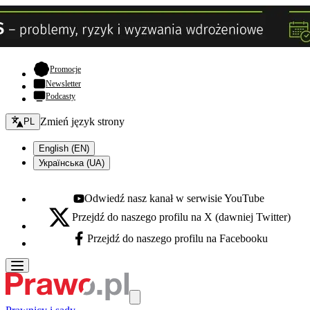
- otwiera się w nowej karcie
Promocje
Newsletter
Podcasty
Zmień język - bieżący:
Zmień język strony
PL
English (EN)
Українська (UA)
Odwiedź nasz kanał w serwisie YouTube
Youtube - otwiera się w nowej karcie
Przejdź do naszego profilu na X (dawniej Twitter)
X - otwiera się w nowej karcie
Przejdź do naszego profilu na Facebooku
Facebook - otwiera się w nowej karcie