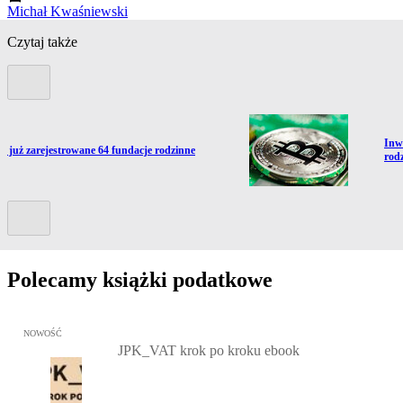
Michał Kwaśniewski
Czytaj także
Poprzedni slide
Prze
Inw
ź do artykułu:
ły już zarejestrowane 64 fundacje rodzinne
rod
Kolejny slide
Polecamy książki podatkowe
Przejdź do: JPK_VAT krok po kroku ebook, Patrycja Kubiesa - otw
NOWOŚĆ
JPK_VAT krok po kroku ebook