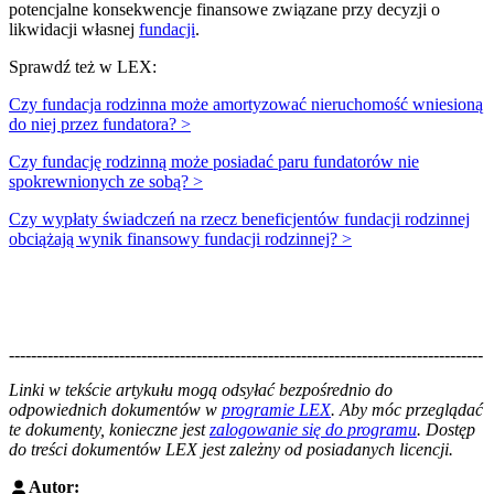
potencjalne konsekwencje finansowe związane przy decyzji o
likwidacji własnej
fundacji
.
Sprawdź też w LEX:
Czy fundacja rodzinna może amortyzować nieruchomość wniesioną
do niej przez fundatora? >
Czy fundację rodzinną może posiadać paru fundatorów nie
spokrewnionych ze sobą? >
Czy wypłaty świadczeń na rzecz beneficjentów fundacji rodzinnej
obciążają wynik finansowy fundacji rodzinnej? >
--------------------------------------------------------------------------------------
--------------------------------------------------------
Linki w tekście artykułu mogą odsyłać bezpośrednio do
odpowiednich dokumentów w
programie LEX
. Aby móc przeglądać
te dokumenty, konieczne jest
zalogowanie się do programu
. Dostęp
do treści dokumentów LEX jest zależny od posiadanych licencji.
Autor: