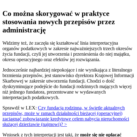
Co można skorygować w praktyce
stosowania nowych przepisów przez
administrację
Widzimy też, że zaczęła się kształtować linia interpretacyjna
organów podatkowych w zakresie najważniejszych trzech okresów
życia fundacji, czyli jej utworzenia i przeniesienia do niej majątku,
okresu operacyjnego oraz efektów jej rozwiązania.
Jednocześnie najbardziej niepokojące i nie wynikająca z literalnego
brzmienia przepisów, jest stanowisko dyrektora Krajowej Informacji
Skarbowej w zakresie utworzenia fundacji. Chodzi o dość
dyskryminujące podejście do fundacji rodzinnych mających więcej
niż jednego fundatora, prezentowane w wydawanych
interpretacjach podatkowych.
Sprawdź w LEX:
Czy fundacja rodzinna, w świetle aktualnych
przepisów, może w ramach działalności bieżącej (operacyjnej)
zaciągnąć zobowiązanie kredytowe celem nabycia nieruchomości
służącej dzierżawie (najmowi)? >
Wniosek z tych interpretacji jest taki, że
może się nie opłacać