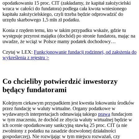
opodatkowaniu 15 proc. CIT (zakładamy, że kapitał założycielski
wraca w całości do fundatora) podlega cała kwota wniesionego
kapitału założycielskiego, czyli trzeba będzie odprowadzić do
urzędu skarbowego 1,5 mln zł podatku.
Konia z rzędem temu, kto w takim przypadku wskaże, gdzie tu
występuje przyrost majątku (dochód) po stronie fundatora, mając na
uwadze, że wciąż w Polsce mamy podatek dochodowy…
Czytaj w LEX:
Funkcjonowanie fundacji rodzinnej, od założenia do
wykreślenia z rejestru >
Co chcieliby potwierdzić inwestorzy
będący fundatorami
Kolejnym ciekawym przypadkiem jest kwestia lokowaniu środków
przez fundację w waluty wirtualne. Organy podatkowe w
wydawanych interpretacjach odmawiają takiego
prawa
fundacjom
w tym znaczeniu, że dochód ze zbycia waluty wirtualnej będzie w
ich ocenie opodatkowany sankcyjną stawką 25 proc. CIT (a nie
zwolniony z podatku na zasadzie dozwolonej działalności
gospodarczej). Nie rozwijając w tym miejscu rozważań, czy