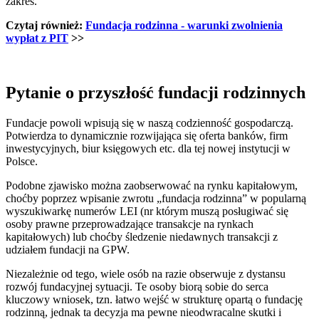
zakres.
Czytaj również:
Fundacja rodzinna - warunki zwolnienia
wypłat z PIT
>>
Pytanie o przyszłość fundacji rodzinnych
Fundacje powoli wpisują się w naszą codzienność gospodarczą.
Potwierdza to dynamicznie rozwijająca się oferta banków, firm
inwestycyjnych, biur księgowych etc. dla tej nowej instytucji w
Polsce.
Podobne zjawisko można zaobserwować na rynku kapitałowym,
choćby poprzez wpisanie zwrotu „fundacja rodzinna” w popularną
wyszukiwarkę numerów LEI (nr którym muszą posługiwać się
osoby prawne przeprowadzające transakcje na rynkach
kapitałowych) lub choćby śledzenie niedawnych transakcji z
udziałem fundacji na GPW.
Niezależnie od tego, wiele osób na razie obserwuje z dystansu
rozwój fundacyjnej sytuacji. Te osoby biorą sobie do serca
kluczowy wniosek, tzn. łatwo wejść w strukturę opartą o fundację
rodzinną, jednak ta decyzja ma pewne nieodwracalne skutki i