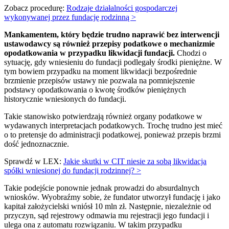
Zobacz procedurę:
Rodzaje działalności gospodarczej
wykonywanej przez fundację rodzinną >
Mankamentem, który będzie trudno naprawić bez interwencji
ustawodawcy są również przepisy podatkowe o mechanizmie
opodatkowania w przypadku likwidacji fundacji.
Chodzi o
sytuację, gdy wniesieniu do fundacji podlegały środki pieniężne. W
tym bowiem przypadku na moment likwidacji bezpośrednie
brzmienie przepisów ustawy nie pozwala na pomniejszenie
podstawy opodatkowania o kwotę środków pieniężnych
historycznie wniesionych do fundacji.
Takie stanowisko potwierdzają również organy podatkowe w
wydawanych interpretacjach podatkowych. Trochę trudno jest mieć
o to pretensje do administracji podatkowej, ponieważ przepis brzmi
dość jednoznacznie.
Sprawdź w LEX:
Jakie skutki w CIT niesie za sobą likwidacja
spółki wniesionej do fundacji rodzinnej? >
Takie podejście ponownie jednak prowadzi do absurdalnych
wniosków. Wyobraźmy sobie, że fundator utworzył fundację i jako
kapitał założycielski wniósł 10 mln zł. Następnie, niezależnie od
przyczyn, sąd rejestrowy odmawia mu rejestracji jego fundacji i
ulega ona z automatu rozwiązaniu. W takim przypadku