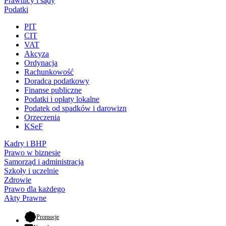
Prawnicy i sądy
Podatki
PIT
CIT
VAT
Akcyza
Ordynacja
Rachunkowość
Doradca podatkowy
Finanse publiczne
Podatki i opłaty lokalne
Podatek od spadków i darowizn
Orzeczenia
KSeF
Kadry i BHP
Prawo w biznesie
Samorząd i administracja
Szkoły i uczelnie
Zdrowie
Prawo dla każdego
Akty Prawne
- otwiera się w nowej karcie
Promocje