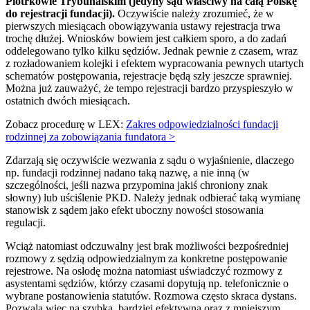
Piotrkowie Trybunalskim (jedyny sąd właściwy na całą Polskę
do rejestracji fundacji).
Oczywiście należy zrozumieć, że w
pierwszych miesiącach obowiązywania ustawy rejestracja trwa
trochę dłużej. Wniosków bowiem jest całkiem sporo, a do zadań
oddelegowano tylko kilku sędziów. Jednak pewnie z czasem, wraz
z rozładowaniem kolejki i efektem wypracowania pewnych utartych
schematów postępowania, rejestracje będą szły jeszcze sprawniej.
Można już zauważyć, że tempo rejestracji bardzo przyspieszyło w
ostatnich dwóch miesiącach.
Zobacz procedurę w LEX:
Zakres odpowiedzialności fundacji
rodzinnej za zobowiązania fundatora >
Zdarzają się oczywiście wezwania z sądu o wyjaśnienie, dlaczego
np. fundacji rodzinnej nadano taką nazwę, a nie inną (w
szczególności, jeśli nazwa przypomina jakiś chroniony znak
słowny) lub uściślenie PKD. Należy jednak odbierać taką wymianę
stanowisk z sądem jako efekt uboczny nowości stosowania
regulacji.
Wciąż natomiast odczuwalny jest brak możliwości bezpośredniej
rozmowy z sędzią odpowiedzialnym za konkretne postępowanie
rejestrowe. Na osłodę można natomiast uświadczyć rozmowy z
asystentami sędziów, którzy czasami dopytują np. telefonicznie o
wybrane postanowienia statutów. Rozmowa często skraca dystans.
Pozwala więc na szybką, bardziej efektywną oraz z mniejszym