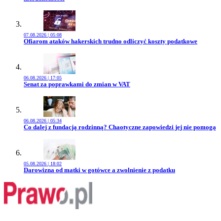
07.08.2026 | 05:08
Przejdź do artykułu:
Ofiarom ataków hakerskich trudno odliczyć koszty podatkowe
06.08.2026 | 17:05
Przejdź do artykułu:
Senat za poprawkami do zmian w VAT
06.08.2026 | 05:34
Przejdź do artykułu:
Co dalej z fundacją rodzinną? Chaotyczne zapowiedzi jej nie pomogą
05.08.2026 | 18:02
Przejdź do artykułu:
Darowizna od matki w gotówce a zwolnienie z podatku