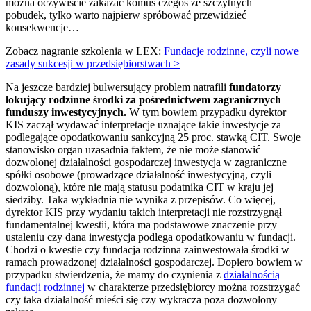
można oczywiście zakazać komuś czegoś ze szczytnych
pobudek, tylko warto najpierw spróbować przewidzieć
konsekwencje…
Zobacz nagranie szkolenia w LEX:
Fundacje rodzinne, czyli nowe
zasady sukcesji w przedsiębiorstwach >
Na jeszcze bardziej bulwersujący problem natrafili
fundatorzy
lokujący rodzinne środki za pośrednictwem zagranicznych
funduszy inwestycyjnych.
W tym bowiem przypadku dyrektor
KIS zaczął wydawać interpretacje uznające takie inwestycje za
podlegające opodatkowaniu sankcyjną 25 proc. stawką CIT. Swoje
stanowisko organ uzasadnia faktem, że nie może stanowić
dozwolonej działalności gospodarczej inwestycja w zagraniczne
spółki osobowe (prowadzące działalność inwestycyjną, czyli
dozwoloną), które nie mają statusu podatnika CIT w kraju jej
siedziby. Taka wykładnia nie wynika z przepisów. Co więcej,
dyrektor KIS przy wydaniu takich interpretacji nie rozstrzygnął
fundamentalnej kwestii, która ma podstawowe znaczenie przy
ustaleniu czy dana inwestycja podlega opodatkowaniu w fundacji.
Chodzi o kwestie czy fundacja rodzinna zainwestowała środki w
ramach prowadzonej działalności gospodarczej. Dopiero bowiem w
przypadku stwierdzenia, że mamy do czynienia z
działalnością
fundacji rodzinnej
w charakterze przedsiębiorcy można rozstrzygać
czy taka działalność mieści się czy wykracza poza dozwolony