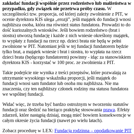
zakładać fundacji wspólnie przez rodzeństwo lub małżeństwa w
przypadku, gdy związek nie przetrwa próby czasu.
W
szczególności tzw. proporcja, od której zależy zwolnienie z PIT, w
ocenie dyrektora KIS ulega „erozji”, jeśli majątek do fundacji wnosi
najbliższa osoba, która ma również status fundatora. Prowadzi to do
dość kuriozalnych wniosków. Jeśli bowiem rodzeństwo (brat i
siostra) utworzą fundację i każde z nich wniesie określony majątek,
to wypłaty z fundacji na rzecz np. dzieci brata nie będą w pełni
zwolnione w PIT. Natomiast jeśli w tej fundacji fundatorem będzie
tylko brat, a majątek wniesie i brat i siostra, to wypłata na rzecz
dzieci brata (będącego fundatorem) powinny - idąc za stanowiskiem
dyrektora KIS - korzystać w 100 proc. ze zwolnienia z PIT.
Takie podejście nie wynika z treści przepisów, które pozwalają za
utrzymanie wysokiego wskaźnika proporcji, jeśli majątek do
fundacji wnosi sam fundator lub osoba mu najbliższa. Nie ma
znaczenia, czy ten najbliższy członek rodziny ma statusu fundatora
we wspólnej fundacji.
Widać więc, że trzeba być bardzo ostrożnym w tworzeniu statutów
fundacji oraz śledzić na bieżąco praktykę stosowania
prawa
. Efekty
zdarzeń, które nastąpią dzisiaj, mogą mieć bowiem konsekwencje w
całym okresie życia fundacji (nawet po wielu latach).
Zobacz procedurę w LEX:
Fundacja rodzinna – opodatkowanie PIT