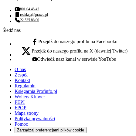
801 04 45 45
Numer telefonu:
redakcja@prawo.pl
Adres email:
22 535 88 00
Numer telefonu:
Śledź nas
Przejdź do naszego profilu na Facebooku
facebook - otwiera się w nowej karcie
Przejdź do naszego profilu na X (dawniej Twitter)
x - otwiera się w nowej karcie
Odwiedź nasz kanał w serwisie YouTube
youtube - otwiera się w nowej karcie
O nas
Zespół
Kontakt
Regulamin
Księgarnia Profinfo.pl
Wolters Kluwer
FEPI
FPOP
Mapa strony
Polityka prywatności
Pomoc
Zarządzaj preferencjami plików cookie