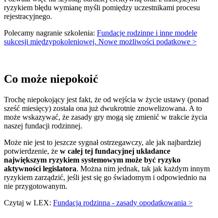
ryzykiem błędu wymianę myśli pomiędzy uczestnikami procesu
rejestracyjnego.
Polecamy nagranie szkolenia:
Fundacje rodzinne i inne modele
sukcesji międzypokoleniowej. Nowe możliwości podatkowe >
Co może niepokoić
Trochę niepokojący jest fakt, że od wejścia w życie ustawy (ponad
sześć miesięcy) została ona już dwukrotnie znowelizowana. A to
może wskazywać, że zasady gry mogą się zmienić w trakcie życia
naszej fundacji rodzinnej.
Może nie jest to jeszcze sygnał ostrzegawczy, ale jak najbardziej
potwierdzenie, że
w całej tej fundacyjnej układance
największym ryzykiem systemowym może być ryzyko
aktywności legislatora
. Można nim jednak, tak jak każdym innym
ryzykiem zarządzić, jeśli jest się go świadomym i odpowiednio na
nie przygotowanym.
Czytaj w LEX:
Fundacja rodzinna - zasady opodatkowania >