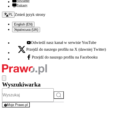
Newsletter
Podcasty
Zmień język - bieżący:
Zmień język strony
PL
English (EN)
Українська (UA)
Odwiedź nasz kanał w serwisie YouTube
Youtube - otwiera się w nowej karcie
Przejdź do naszego profilu na X (dawniej Twitter)
X - otwiera się w nowej karcie
Przejdź do naszego profilu na Facebooku
Facebook - otwiera się w nowej karcie
Wyszukiwarka
Szukaj
Moje Prawo.pl
- rejestracja i logowanie do serwisu