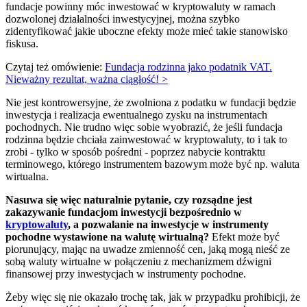
fundacje powinny móc inwestować w kryptowaluty w ramach
dozwolonej działalności inwestycyjnej, można szybko
zidentyfikować jakie uboczne efekty może mieć takie stanowisko
fiskusa.
Czytaj też omówienie:
Fundacja rodzinna jako podatnik VAT.
Nieważny rezultat, ważna ciągłość! >
Nie jest kontrowersyjne, że zwolniona z podatku w fundacji będzie
inwestycja i realizacja ewentualnego zysku na instrumentach
pochodnych. Nie trudno więc sobie wyobrazić, że jeśli fundacja
rodzinna będzie chciała zainwestować w kryptowaluty, to i tak to
zrobi - tylko w sposób pośredni - poprzez nabycie kontraktu
terminowego, którego instrumentem bazowym może być np. waluta
wirtualna.
Nasuwa się więc naturalnie pytanie, czy rozsądne jest
zakazywanie fundacjom inwestycji bezpośrednio w
kryptowaluty
, a pozwalanie na inwestycje w instrumenty
pochodne wystawione na walutę wirtualną?
Efekt może być
piorunujący, mając na uwadze zmienność cen, jaką mogą nieść ze
sobą waluty wirtualne w połączeniu z mechanizmem dźwigni
finansowej przy inwestycjach w instrumenty pochodne.
Żeby więc się nie okazało trochę tak, jak w przypadku prohibicji, że