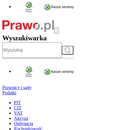
Nasze serwisy
Wyszukiwarka
Szukaj
Nasze serwisy
Prawnicy i sądy
Podatki
PIT
CIT
VAT
Akcyza
Ordynacja
Rachunkowość