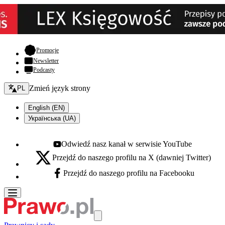
- otwiera się w nowej karcie
Promocje
Newsletter
Podcasty
Zmień język - bieżący:
Zmień język strony
PL
English (EN)
Українська (UA)
Odwiedź nasz kanał w serwisie YouTube
Youtube - otwiera się w nowej karcie
Przejdź do naszego profilu na X (dawniej Twitter)
X - otwiera się w nowej karcie
Przejdź do naszego profilu na Facebooku
Facebook - otwiera się w nowej karcie