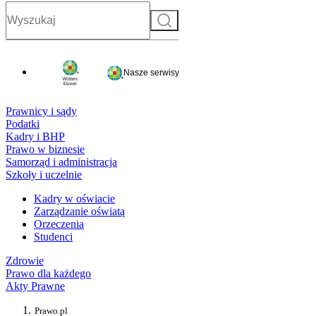
Szukaj
Nasze serwisy
Prawnicy i sądy
Podatki
Kadry i BHP
Prawo w biznesie
Samorząd i administracja
Szkoły i uczelnie
Kadry w oświacie
Zarządzanie oświatą
Orzeczenia
Studenci
Zdrowie
Prawo dla każdego
Akty Prawne
Prawo.pl