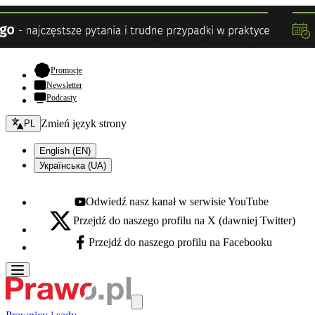
- otwiera się w nowej karcie
Promocje
Newsletter
Podcasty
Zmień język - bieżący:
Zmień język strony
PL
English (EN)
Українська (UA)
Odwiedź nasz kanał w serwisie YouTube
Youtube - otwiera się w nowej karcie
Przejdź do naszego profilu na X (dawniej Twitter)
X - otwiera się w nowej karcie
Przejdź do naszego profilu na Facebooku
Facebook - otwiera się w nowej karcie