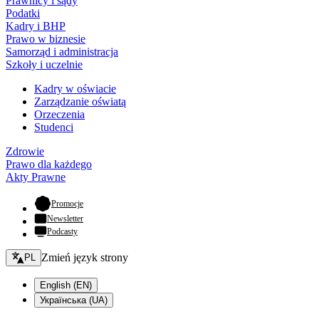
Prawnicy i sądy
Podatki
Kadry i BHP
Prawo w biznesie
Samorząd i administracja
Szkoły i uczelnie
Kadry w oświacie
Zarządzanie oświatą
Orzeczenia
Studenci
Zdrowie
Prawo dla każdego
Akty Prawne
- otwiera się w nowej karcie
Promocje
Newsletter
Podcasty
Zmień język - bieżący:
Zmień język strony
PL
English (EN)
Українська (UA)