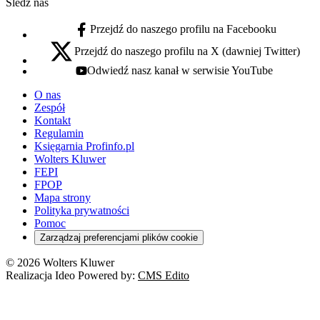
Śledź nas
Przejdź do naszego profilu na Facebooku
facebook - otwiera się w nowej karcie
Przejdź do naszego profilu na X (dawniej Twitter)
x - otwiera się w nowej karcie
Odwiedź nasz kanał w serwisie YouTube
youtube - otwiera się w nowej karcie
O nas
Zespół
Kontakt
Regulamin
Księgarnia Profinfo.pl
Wolters Kluwer
FEPI
FPOP
Mapa strony
Polityka prywatności
Pomoc
Zarządzaj preferencjami plików cookie
© 2026 Wolters Kluwer
Realizacja Ideo Powered by:
CMS Edito