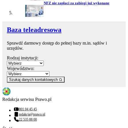
NFZ nie zapłaci za zabiegi już wykonane
Baza teleadresowa
Sprawdź darmowy dostęp do pełnej bazy m.in. sądów i
urzędów.
Rodzaj instytucji:
Województwo:
Szukaj danych kontaktowych
Redakcja serwisu Prawo.pl
801 04 45 45
Numer telefonu:
redakcja@prawo.pl
Adres email:
22 535 88 00
Numer telefonu: