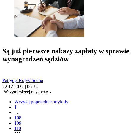
Są już pierwsze nakazy zapłaty w sprawie
wynagrodzeń sędziów
Patrycja Rojek-Socha
22.12.2022 | 06:35
Wczytaj więcej artykułów
Wczytaj poprzednie artykuły
1
...
108
109
110