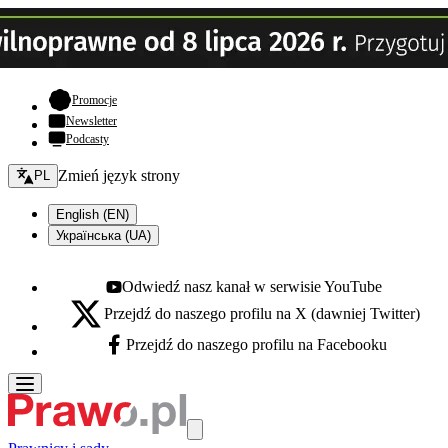
- otwiera się w nowej karcie
Promocje
Newsletter
Podcasty
Zmień język - bieżący:
Zmień język strony
PL
English (EN)
Українська (UA)
Odwiedź nasz kanał w serwisie YouTube
Youtube - otwiera się w nowej karcie
Przejdź do naszego profilu na X (dawniej Twitter)
X - otwiera się w nowej karcie
Przejdź do naszego profilu na Facebooku
Facebook - otwiera się w nowej karcie