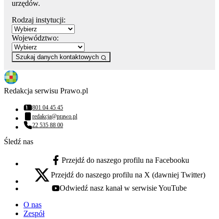
urzędów.
Rodzaj instytucji:
Województwo:
Szukaj danych kontaktowych
Redakcja serwisu Prawo.pl
801 04 45 45
Numer telefonu:
redakcja@prawo.pl
Adres email:
22 535 88 00
Numer telefonu:
Śledź nas
Przejdź do naszego profilu na Facebooku
facebook - otwiera się w nowej karcie
Przejdź do naszego profilu na X (dawniej Twitter)
x - otwiera się w nowej karcie
Odwiedź nasz kanał w serwisie YouTube
youtube - otwiera się w nowej karcie
O nas
Zespół