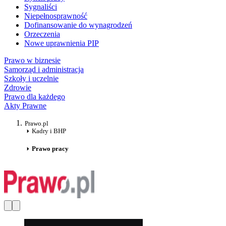
Sygnaliści
Niepełnosprawność
Dofinansowanie do wynagrodzeń
Orzeczenia
Nowe uprawnienia PIP
Prawo w biznesie
Samorząd i administracja
Szkoły i uczelnie
Zdrowie
Prawo dla każdego
Akty Prawne
Prawo.pl
Kadry i BHP
Prawo pracy