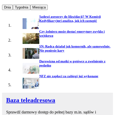
Najpopularniejsze wiadomości z
Najpopularniejsze wiadomości z
Najpopularniejsze wiadomości z
Dnia
Tygodnia
Miesiąca
Sądowi asesorzy do likwidacji? W Komisji
Kodyfikacyjnej analiza, jak ich zastąpić
Czy żołnierz może dostać emeryturę zwykłą i
wojskową
SN: Radca działał jak komornik, ale samowolnie.
Nie poniesie kary
Darowizna od matki w gotówce a zwolnienie z
podatku
NFZ nie zapłaci za zabiegi już wykonane
Baza teleadresowa
Sprawdź darmowy dostęp do pełnej bazy m.in. sądów i