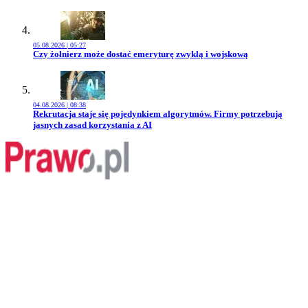
05.08.2026 | 05:27
Przejdź do artykułu:
Czy żołnierz może dostać emeryturę zwykłą i wojskową
04.08.2026 | 08:38
Przejdź do artykułu:
Rekrutacja staje się pojedynkiem algorytmów. Firmy potrzebują
jasnych zasad korzystania z AI