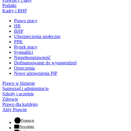
Prawnicy i sądy
Podatki
Kadry i BHP
Prawo pracy
HR
BHP
Ubezpieczenia społeczne
PPK
Rynek pracy
Sygnaliści
Niepełnosprawność
Dofinansowanie do wynagrodzeń
Orzeczenia
Nowe uprawnienia PIP
Prawo w biznesie
Samorząd i administracja
Szkoły i uczelnie
Zdrowie
Prawo dla każdego
Akty Prawne
- otwiera się w nowej karcie
Promocje
Newsletter