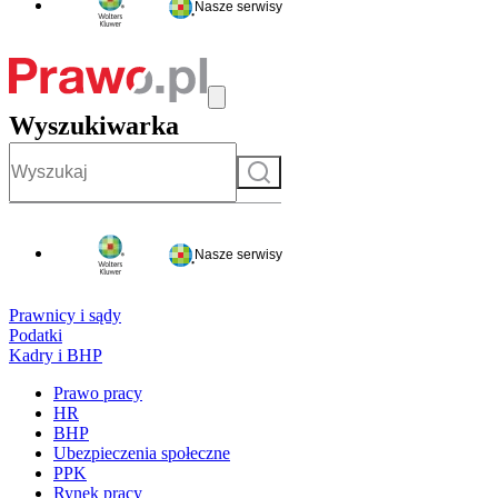
Nasze serwisy
Wyszukiwarka
Szukaj
Nasze serwisy
Prawnicy i sądy
Podatki
Kadry i BHP
Prawo pracy
HR
BHP
Ubezpieczenia społeczne
PPK
Rynek pracy