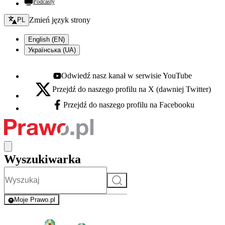
Podcasty
Zmień język - bieżący:
Zmień język strony
PL
English (EN)
Українська (UA)
Odwiedź nasz kanał w serwisie YouTube
Youtube - otwiera się w nowej karcie
Przejdź do naszego profilu na X (dawniej Twitter)
X - otwiera się w nowej karcie
Przejdź do naszego profilu na Facebooku
Facebook - otwiera się w nowej karcie
Wyszukiwarka
Szukaj
Moje Prawo.pl
- rejestracja i logowanie do serwisu