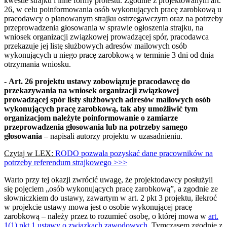
kwestie strajku i inne formy protestu. Zgodnie z projektowanym art.
26, w celu poinformowania osób wykonujących pracę zarobkową u
pracodawcy o planowanym strajku ostrzegawczym oraz na potrzeby
przeprowadzenia głosowania w sprawie ogłoszenia strajku, na
wniosek organizacji związkowej prowadzącej spór, pracodawca
przekazuje jej listę służbowych adresów mailowych osób
wykonujących u niego pracę zarobkową w terminie 3 dni od dnia
otrzymania wniosku.
-
Art. 26 projektu ustawy zobowiązuje pracodawcę do
przekazywania na wniosek organizacji związkowej
prowadzącej spór listy służbowych adresów mailowych osób
wykonujących pracę zarobkową, tak aby umożliwić tym
organizacjom należyte poinformowanie o zamiarze
przeprowadzenia głosowania lub na potrzeby samego
głosowania
– napisali autorzy projektu w uzasadnieniu.
Czytaj w LEX:
RODO pozwala pozyskać dane pracowników na
potrzeby referendum strajkowego >>>
Warto przy tej okazji zwrócić uwagę, że projektodawcy posłużyli
się pojęciem „osób wykonujących pracę zarobkową”, a zgodnie ze
słowniczkiem do ustawy, zawartym w art. 2 pkt 3 projektu, ilekroć
w projekcie ustawy mowa jest o osobie wykonującej pracę
zarobkową – należy przez to rozumieć osobę, o której mowa w
art.
1(1) pkt 1 ustawy o związkach zawodowych
. Tymczasem zgodnie z