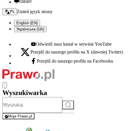
Podcasty
Zmień język - bieżący:
Zmień język strony
PL
English (EN)
Українська (UA)
Odwiedź nasz kanał w serwisie YouTube
Youtube - otwiera się w nowej karcie
Przejdź do naszego profilu na X (dawniej Twitter)
X - otwiera się w nowej karcie
Przejdź do naszego profilu na Facebooku
Facebook - otwiera się w nowej karcie
Wyszukiwarka
Szukaj
Moje Prawo.pl
- rejestracja i logowanie do serwisu