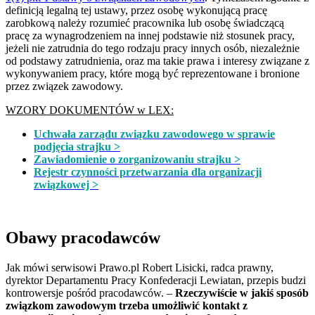
definicją legalną tej ustawy, przez osobę wykonującą pracę
zarobkową należy rozumieć pracownika lub osobę świadczącą
pracę za wynagrodzeniem na innej podstawie niż stosunek pracy,
jeżeli nie zatrudnia do tego rodzaju pracy innych osób, niezależnie
od podstawy zatrudnienia, oraz ma takie prawa i interesy związane z
wykonywaniem pracy, które mogą być reprezentowane i bronione
przez związek zawodowy.
WZORY DOKUMENTÓW w LEX:
Uchwała zarządu związku zawodowego w sprawie
podjęcia strajku >
Zawiadomienie o zorganizowaniu strajku >
Rejestr czynności przetwarzania dla organizacji
związkowej >
Obawy pracodawców
Jak mówi serwisowi Prawo.pl Robert Lisicki, radca prawny,
dyrektor Departamentu Pracy Konfederacji Lewiatan, przepis budzi
kontrowersje pośród pracodawców. –
Rzeczywiście w jakiś sposób
związkom zawodowym trzeba umożliwić kontakt z