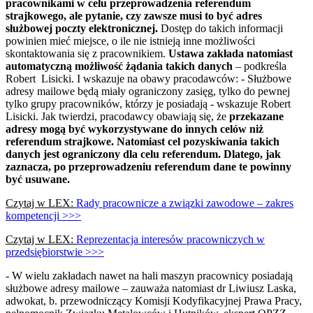
pracownikami w celu przeprowadzenia referendum
strajkowego, ale pytanie, czy zawsze musi to być adres
służbowej poczty elektronicznej.
Dostęp do takich informacji
powinien mieć miejsce, o ile nie istnieją inne możliwości
skontaktowania się z pracownikiem.
Ustawa zakłada natomiast
automatyczną możliwość żądania takich danych
– podkreśla
Robert Lisicki. I wskazuje na obawy pracodawców: - Służbowe
adresy mailowe będą miały ograniczony zasięg, tylko do pewnej
tylko grupy pracowników, którzy je posiadają - wskazuje Robert
Lisicki. Jak twierdzi, pracodawcy obawiają się, że
przekazane
adresy mogą być wykorzystywane do innych celów niż
referendum strajkowe. Natomiast cel pozyskiwania takich
danych jest ograniczony dla celu referendum. Dlatego, jak
zaznacza, po przeprowadzeniu referendum dane te powinny
być usuwane.
Czytaj w LEX:
Rady pracownicze a związki zawodowe – zakres
kompetencji >>>
Czytaj w LEX:
Reprezentacja interesów pracowniczych w
przedsiębiorstwie >>>
- W wielu zakładach nawet na hali maszyn pracownicy posiadają
służbowe adresy mailowe – zauważa natomiast dr Liwiusz Laska,
adwokat, b. przewodniczący Komisji Kodyfikacyjnej Prawa Pracy,