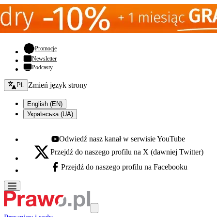
- otwiera się w nowej karcie
Promocje
Newsletter
Podcasty
Zmień język - bieżący:
Zmień język strony
PL
English (EN)
Українська (UA)
Odwiedź nasz kanał w serwisie YouTube
Youtube - otwiera się w nowej karcie
Przejdź do naszego profilu na X (dawniej Twitter)
X - otwiera się w nowej karcie
Przejdź do naszego profilu na Facebooku
Facebook - otwiera się w nowej karcie