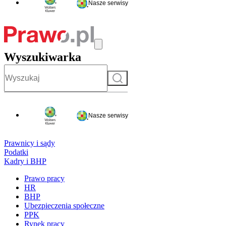
Nasze serwisy
Wyszukiwarka
Szukaj
Nasze serwisy
Prawnicy i sądy
Podatki
Kadry i BHP
Prawo pracy
HR
BHP
Ubezpieczenia społeczne
PPK
Rynek pracy