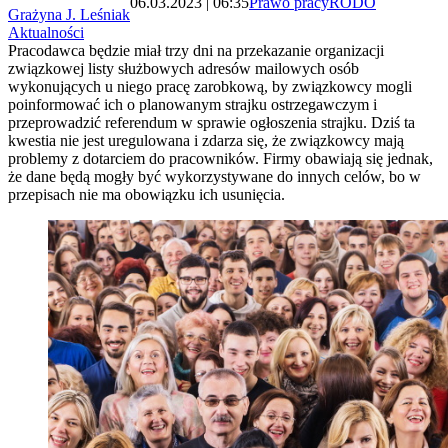
06.03.2023 | 06:35
Prawo pracy
RODO
Grażyna J. Leśniak
Aktualności
Pracodawca będzie miał trzy dni na przekazanie organizacji
związkowej listy służbowych adresów mailowych osób
wykonujących u niego pracę zarobkową, by związkowcy mogli
poinformować ich o planowanym strajku ostrzegawczym i
przeprowadzić referendum w sprawie ogłoszenia strajku. Dziś ta
kwestia nie jest uregulowana i zdarza się, że związkowcy mają
problemy z dotarciem do pracowników. Firmy obawiają się jednak,
że dane będą mogły być wykorzystywane do innych celów, bo w
przepisach nie ma obowiązku ich usunięcia.