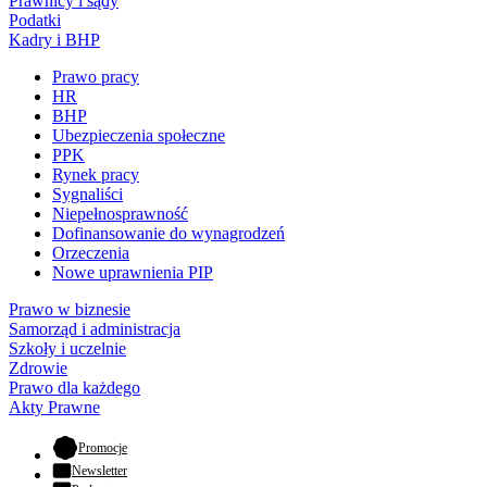
Prawnicy i sądy
Podatki
Kadry i BHP
Prawo pracy
HR
BHP
Ubezpieczenia społeczne
PPK
Rynek pracy
Sygnaliści
Niepełnosprawność
Dofinansowanie do wynagrodzeń
Orzeczenia
Nowe uprawnienia PIP
Prawo w biznesie
Samorząd i administracja
Szkoły i uczelnie
Zdrowie
Prawo dla każdego
Akty Prawne
- otwiera się w nowej karcie
Promocje
Newsletter