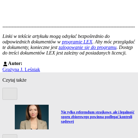
--------------------------------------------------------------------------------------
--------------------------------------------------------
Linki w tekście artykułu mogą odsyłać bezpośrednio do
odpowiednich dokumentów w
programie LEX
. Aby móc przeglądać
te dokumenty, konieczne jest
zalogowanie się do programu
. Dostęp
do treści dokumentów LEX jest zależny od posiadanych licencji.
Autor:
Grażyna J. Leśniak
Czytaj także
Poprzedni slide
Przejdź do artykułu:
Nie tylko referendum strajkowe, ale i legalność
sporu zbiorowego powinna podlegać kontroli
sądowej
Kolejny slide