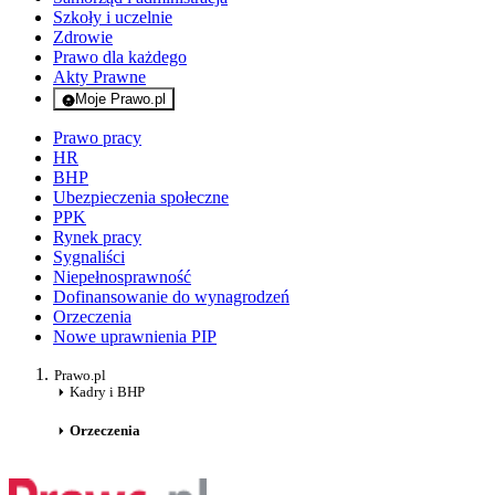
Szkoły i uczelnie
Zdrowie
Prawo dla każdego
Akty Prawne
Moje Prawo.pl
- rejestracja i logowanie do serwisu
Prawo pracy
HR
BHP
Ubezpieczenia społeczne
PPK
Rynek pracy
Sygnaliści
Niepełnosprawność
Dofinansowanie do wynagrodzeń
Orzeczenia
Nowe uprawnienia PIP
Prawo.pl
Kadry i BHP
Orzeczenia