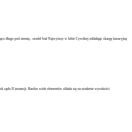
jąco długo pod ziemią - orzekł Sad Najwyższy w Izbie Cywilnej oddalając skargę kasacyjną
ok sądu II instancji. Bardzo wiele elementów składa się na ustalenie wysokości