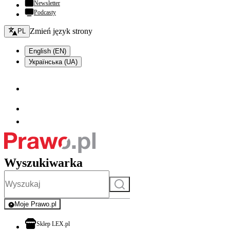
Newsletter
Podcasty
Zmień język - bieżący:
Zmień język strony
PL
English (EN)
Українська (UA)
Wyszukiwarka
Szukaj
Moje Prawo.pl
- rejestracja i logowanie do serwisu
otwiera się w nowej karcie
Sklep LEX.pl