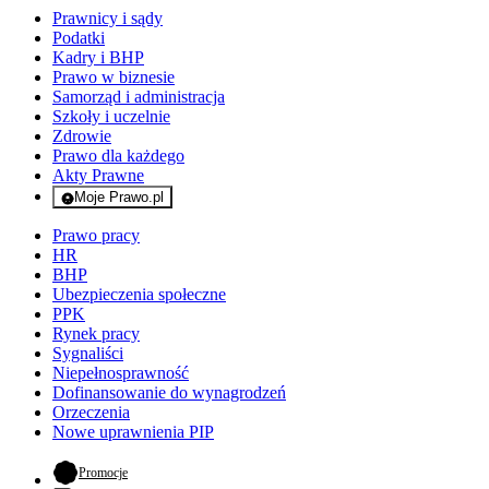
Prawnicy i sądy
Podatki
Kadry i BHP
Prawo w biznesie
Samorząd i administracja
Szkoły i uczelnie
Zdrowie
Prawo dla każdego
Akty Prawne
Moje Prawo.pl
- rejestracja i logowanie do serwisu
Prawo pracy
HR
BHP
Ubezpieczenia społeczne
PPK
Rynek pracy
Sygnaliści
Niepełnosprawność
Dofinansowanie do wynagrodzeń
Orzeczenia
Nowe uprawnienia PIP
- otwiera się w nowej karcie
Promocje