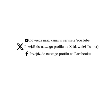
Odwiedź nasz kanał w serwisie YouTube
Youtube - otwiera się w nowej karcie
Przejdź do naszego profilu na X (dawniej Twitter)
X - otwiera się w nowej karcie
Przejdź do naszego profilu na Facebooku
Facebook - otwiera się w nowej karcie