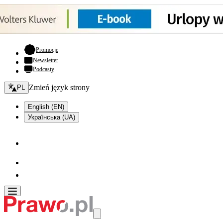
- otwiera się w nowej karcie
Promocje
Newsletter
Podcasty
Zmień język - bieżący:
Zmień język strony
PL
English (EN)
Українська (UA)