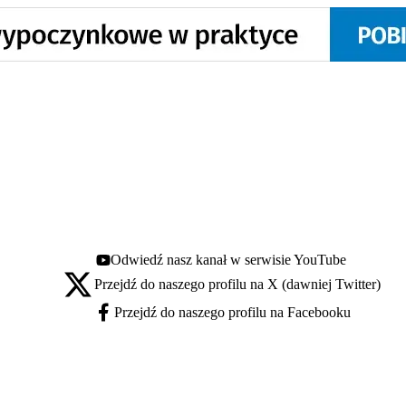
Odwiedź nasz kanał w serwisie YouTube
Youtube - otwiera się w nowej karcie
Przejdź do naszego profilu na X (dawniej Twitter)
X - otwiera się w nowej karcie
Przejdź do naszego profilu na Facebooku
Facebook - otwiera się w nowej karcie