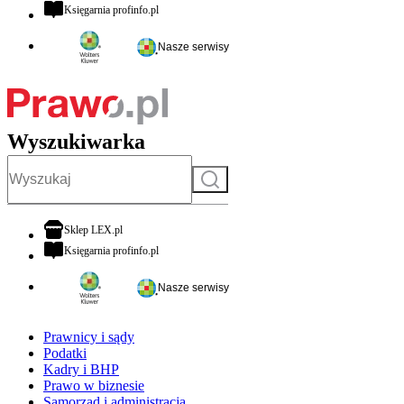
otwiera się w nowej karcie
Księgarnia profinfo.pl
Nasze serwisy
Wyszukiwarka
Szukaj
otwiera się w nowej karcie
Sklep LEX.pl
otwiera się w nowej karcie
Księgarnia profinfo.pl
Nasze serwisy
Prawnicy i sądy
Podatki
Kadry i BHP
Prawo w biznesie
Samorząd i administracja