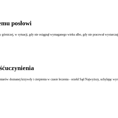
łemu posłowi
 górniczej, w sytuacji, gdy nie osiągnął wymaganego wieku albo, gdy nie pracował wystarcza
śćuczynienia
miarów doznanej krzywdy i cierpienia w czasie leczenia - orzekł Sąd Najwyższy, uchylając wyr