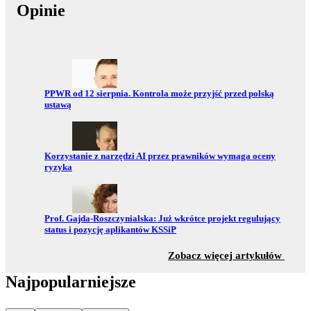
Opinie
Przejdź do:
PPWR od 12 sierpnia. Kontrola może przyjść przed polską
ustawą
Przejdź do:
Korzystanie z narzędzi AI przez prawników wymaga oceny
ryzyka
Przejdź do:
Prof. Gajda-Roszczynialska: Już wkrótce projekt regulujący
status i pozycję aplikantów KSSiP
z sekc
Zobacz więcej artykułów
Najpopularniejsze