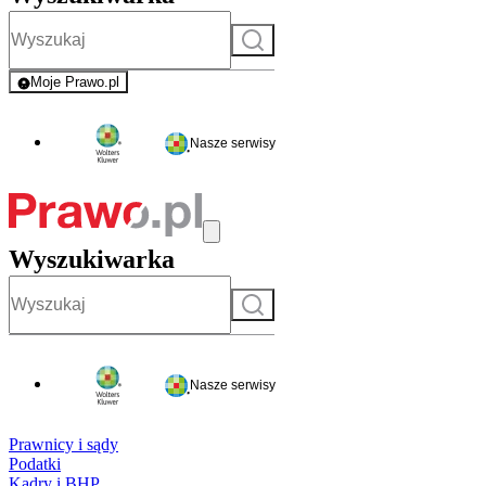
Szukaj
Moje Prawo.pl
- rejestracja i logowanie do serwisu
Nasze serwisy
Wyszukiwarka
Szukaj
Nasze serwisy
Prawnicy i sądy
Podatki
Kadry i BHP