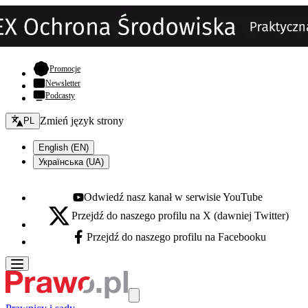
- otwiera się w nowej karcie
Promocje
Newsletter
Podcasty
Zmień język - bieżący:
Zmień język strony
PL
English (EN)
Українська (UA)
Odwiedź nasz kanał w serwisie YouTube
Youtube - otwiera się w nowej karcie
Przejdź do naszego profilu na X (dawniej Twitter)
X - otwiera się w nowej karcie
Przejdź do naszego profilu na Facebooku
Facebook - otwiera się w nowej karcie