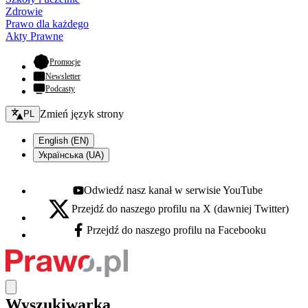
Zdrowie
Prawo dla każdego
Akty Prawne
- otwiera się w nowej karcie
Promocje
Newsletter
Podcasty
Zmień język - bieżący:
Zmień język strony
PL
English (EN)
Українська (UA)
Odwiedź nasz kanał w serwisie YouTube
Youtube - otwiera się w nowej karcie
Przejdź do naszego profilu na X (dawniej Twitter)
X - otwiera się w nowej karcie
Przejdź do naszego profilu na Facebooku
Facebook - otwiera się w nowej karcie
Wyszukiwarka