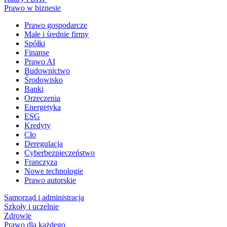
Prawo w biznesie
Prawo gospodarcze
Małe i średnie firmy
Spółki
Finanse
Prawo AI
Budownictwo
Środowisko
Banki
Orzeczenia
Energetyka
ESG
Kredyty
Cło
Deregulacja
Cyberbezpieczeństwo
Franczyza
Nowe technologie
Prawo autorskie
Samorząd i administracja
Szkoły i uczelnie
Zdrowie
Prawo dla każdego