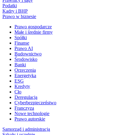
Prawnicy i sądy
Podatki
Kadry i BHP
Prawo w biznesie
Prawo gospodarcze
Małe i średnie firmy
Spółki
Finanse
Prawo AI
Budownictwo
Środowisko
Banki
Orzeczenia
Energetyka
ESG
Kredyty
Cło
Deregulacja
Cyberbezpieczeństwo
Franczyza
Nowe technologie
Prawo autorskie
Samorząd i administracja
Szkoły i uczelnie