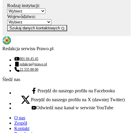
Rodzaj instytucji:
Województwo:
Szukaj danych kontaktowych
Redakcja serwisu Prawo.pl
801 04 45 45
Numer telefonu:
redakcja@prawo.pl
Adres email:
22 535 88 00
Numer telefonu:
Śledź nas
Przejdź do naszego profilu na Facebooku
facebook - otwiera się w nowej karcie
Przejdź do naszego profilu na X (dawniej Twitter)
x - otwiera się w nowej karcie
Odwiedź nasz kanał w serwisie YouTube
youtube - otwiera się w nowej karcie
O nas
Zespół
Kontakt