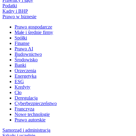
Prawnicy i sądy
Podatki
Kadry i BHP
Prawo w biznesie
Prawo gospodarcze
Małe i średnie firmy
Spółki
Finanse
Prawo AI
Budownictwo
Środowisko
Banki
Orzeczenia
Energetyka
ESG
Kredyty
Cło
Deregulacja
Cyberbezpieczeństwo
Franczyza
Nowe technologie
Prawo autorskie
Samorząd i administracja
Szkoły i uczelnie