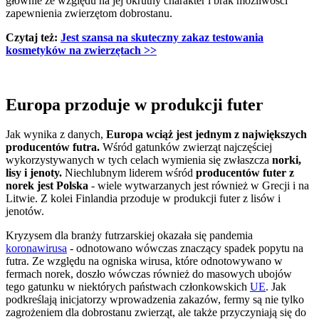
głównie ze względu na jej okrutny charakter i brak możliwości
zapewnienia zwierzętom dobrostanu.
Czytaj też:
Jest szansa na skuteczny zakaz testowania
kosmetyków na zwierzętach​ >>
Europa przoduje w produkcji futer
Jak wynika z danych,
Europa wciąż jest jednym z największych
producentów futra.
Wśród gatunków zwierząt najczęściej
wykorzystywanych w tych celach wymienia się zwłaszcza
norki,
lisy i jenoty.
Niechlubnym liderem wśród
producentów futer z
norek jest Polska
- wiele wytwarzanych jest również w Grecji i na
Litwie. Z kolei Finlandia przoduje w produkcji futer z lisów i
jenotów.
Kryzysem dla branży futrzarskiej okazała się pandemia
koronawirusa
- odnotowano wówczas znaczący spadek popytu na
futra. Ze względu na ogniska wirusa, które odnotowywano w
fermach norek, doszło wówczas również do masowych ubojów
tego gatunku w niektórych państwach członkowskich
UE
. Jak
podkreślają inicjatorzy wprowadzenia zakazów, fermy są nie tylko
zagrożeniem dla dobrostanu zwierząt, ale także przyczyniają się do