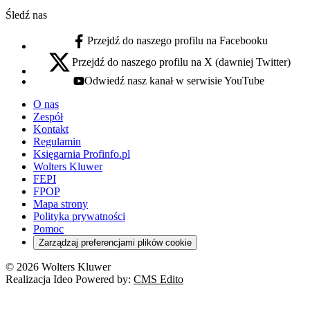
Śledź nas
Przejdź do naszego profilu na Facebooku
facebook - otwiera się w nowej karcie
Przejdź do naszego profilu na X (dawniej Twitter)
x - otwiera się w nowej karcie
Odwiedź nasz kanał w serwisie YouTube
youtube - otwiera się w nowej karcie
O nas
Zespół
Kontakt
Regulamin
Księgarnia Profinfo.pl
Wolters Kluwer
FEPI
FPOP
Mapa strony
Polityka prywatności
Pomoc
Zarządzaj preferencjami plików cookie
© 2026 Wolters Kluwer
Realizacja Ideo Powered by:
CMS Edito