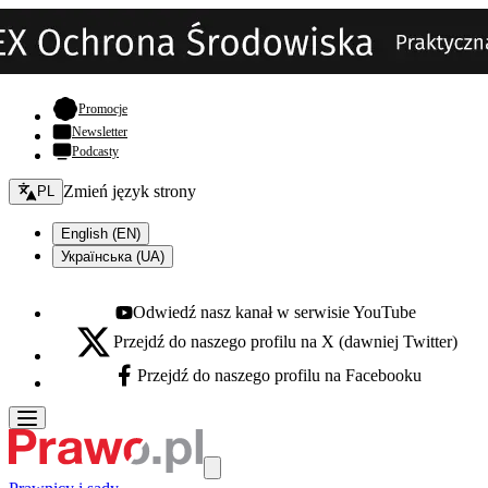
- otwiera się w nowej karcie
Promocje
Newsletter
Podcasty
Zmień język - bieżący:
Zmień język strony
PL
English (EN)
Українська (UA)
Odwiedź nasz kanał w serwisie YouTube
Youtube - otwiera się w nowej karcie
Przejdź do naszego profilu na X (dawniej Twitter)
X - otwiera się w nowej karcie
Przejdź do naszego profilu na Facebooku
Facebook - otwiera się w nowej karcie