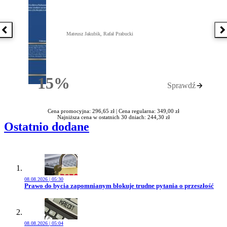
Poprzednia książka
N
Mateusz Jakubik, Rafał Prabucki
15%
Sprawdź
Rabatu
Cena promocyjna: 296,65 zł |
Cena regularna: 349,00 zł
Najniższa cena w ostatnich 30 dniach: 244,30 zł
Ostatnio dodane
08.08.2026 | 05:30
Przejdź do artykułu:
Prawo do bycia zapomnianym blokuje trudne pytania o przeszłość
08.08.2026 | 05:04