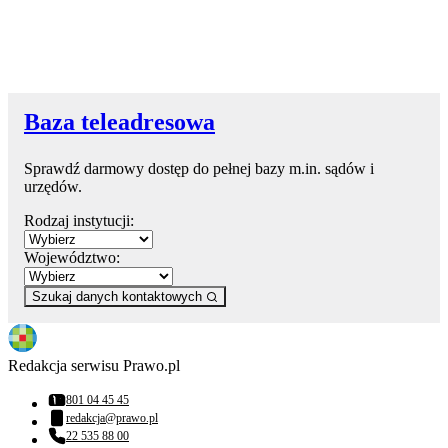
Baza teleadresowa
Sprawdź darmowy dostęp do pełnej bazy m.in. sądów i
urzędów.
Rodzaj instytucji:
Województwo:
Szukaj danych kontaktowych
Redakcja serwisu Prawo.pl
801 04 45 45
Numer telefonu:
redakcja@prawo.pl
Adres email:
22 535 88 00
Numer telefonu: