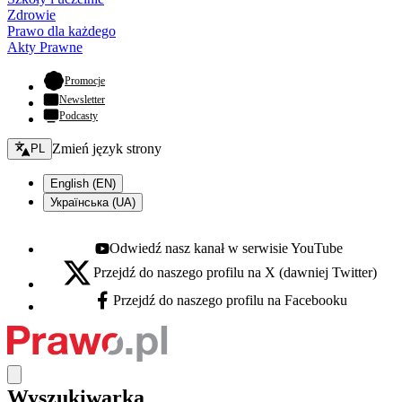
Zdrowie
Prawo dla każdego
Akty Prawne
- otwiera się w nowej karcie
Promocje
Newsletter
Podcasty
Zmień język - bieżący:
Zmień język strony
PL
English (EN)
Українська (UA)
Odwiedź nasz kanał w serwisie YouTube
Youtube - otwiera się w nowej karcie
Przejdź do naszego profilu na X (dawniej Twitter)
X - otwiera się w nowej karcie
Przejdź do naszego profilu na Facebooku
Facebook - otwiera się w nowej karcie
Wyszukiwarka