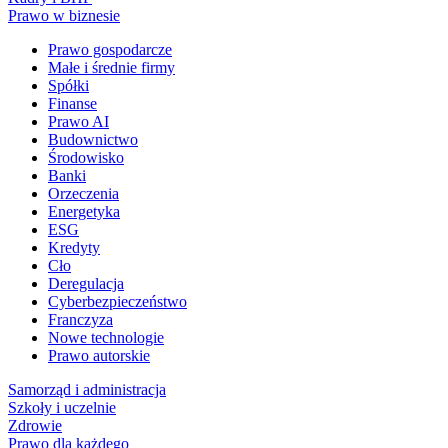
Prawo w biznesie
Prawo gospodarcze
Małe i średnie firmy
Spółki
Finanse
Prawo AI
Budownictwo
Środowisko
Banki
Orzeczenia
Energetyka
ESG
Kredyty
Cło
Deregulacja
Cyberbezpieczeństwo
Franczyza
Nowe technologie
Prawo autorskie
Samorząd i administracja
Szkoły i uczelnie
Zdrowie
Prawo dla każdego