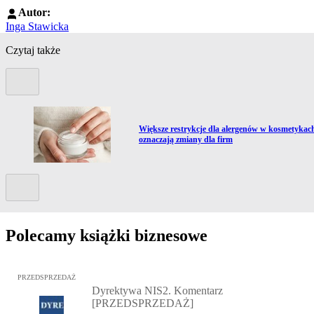
Autor:
Inga Stawicka
Czytaj także
Poprzedni slide
Przejdź do artykułu:
h
Większe restrykcje dla alergenów w kosmetykac
oznaczają zmiany dla firm
Kolejny slide
Polecamy książki biznesowe
Przejdź do: Dyrektywa NIS2. Komentarz [PRZEDSPRZEDAŻ], Mateu
PRZEDSPRZEDAŻ
Dyrektywa NIS2. Komentarz
[PRZEDSPRZEDAŻ]