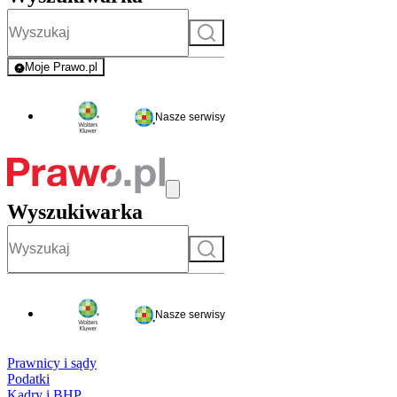
Szukaj
Moje Prawo.pl
- rejestracja i logowanie do serwisu
Nasze serwisy
Wyszukiwarka
Szukaj
Nasze serwisy
Prawnicy i sądy
Podatki
Kadry i BHP