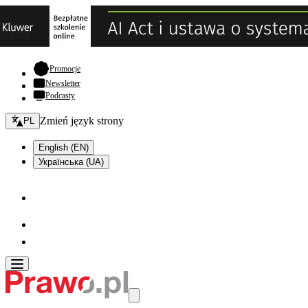
- otwiera się w nowej karcie
Promocje
Newsletter
Podcasty
Zmień język - bieżący:
Zmień język strony
PL
English (EN)
Українська (UA)