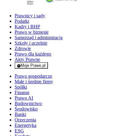
Prawnicy i sądy
Podatki
Kadry i BHP
Prawo w biznesie
Samorząd i administracja
Szkoły i uczelnie
Zdrowie
Prawo dla każdego
Akty Prawne
Moje Prawo.pl
- rejestracja i logowanie do serwisu
Prawo gospodarcze
Małe i średnie firmy
Spółki
Finanse
Prawo AI
Budownictwo
Środowisko
Banki
Orzeczenia
Energetyka
ESG