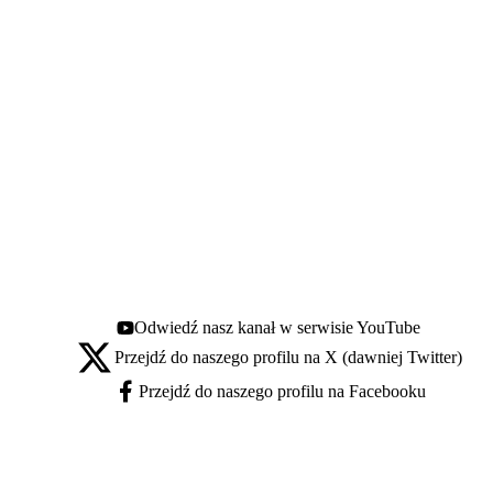
Odwiedź nasz kanał w serwisie YouTube
Youtube - otwiera się w nowej karcie
Przejdź do naszego profilu na X (dawniej Twitter)
X - otwiera się w nowej karcie
Przejdź do naszego profilu na Facebooku
Facebook - otwiera się w nowej karcie