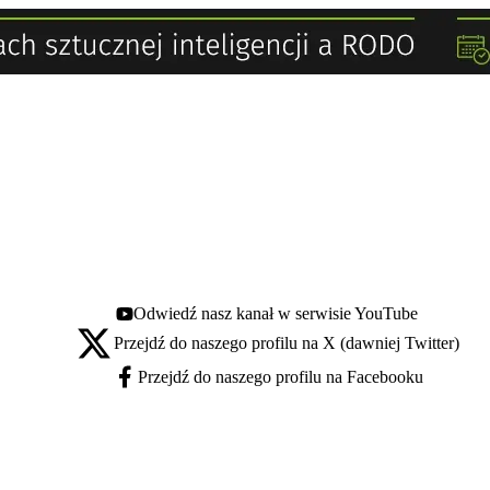
Odwiedź nasz kanał w serwisie YouTube
Youtube - otwiera się w nowej karcie
Przejdź do naszego profilu na X (dawniej Twitter)
X - otwiera się w nowej karcie
Przejdź do naszego profilu na Facebooku
Facebook - otwiera się w nowej karcie