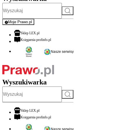
Szukaj
Moje Prawo.pl
- rejestracja i logowanie do serwisu
otwiera się w nowej karcie
Sklep LEX.pl
otwiera się w nowej karcie
Księgarnia profinfo.pl
Nasze serwisy
Wyszukiwarka
Szukaj
otwiera się w nowej karcie
Sklep LEX.pl
otwiera się w nowej karcie
Księgarnia profinfo.pl
Nasze serwisy