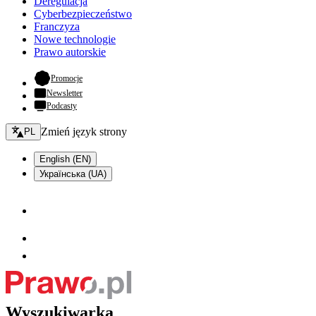
Deregulacja
Cyberbezpieczeństwo
Franczyza
Nowe technologie
Prawo autorskie
- otwiera się w nowej karcie
Promocje
Newsletter
Podcasty
Zmień język - bieżący:
Zmień język strony
PL
English (EN)
Українська (UA)
Wyszukiwarka