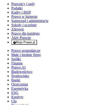
Prawnicy i sądy
Podatki
Kadry i BHP
Prawo w biznesie
Samorząd i administracja
Szkoły i uczelnie
Zdrowie
Prawo dla każdego
Akty Prawne
Moje Prawo.pl
- rejestracja i logowanie do serwisu
Prawo gospodarcze
Małe i średnie firmy
Spółki
Finanse
Prawo AI
Budownictwo
Środowisko
Banki
Orzeczenia
Energetyka
ESG
Kredyty
Cło